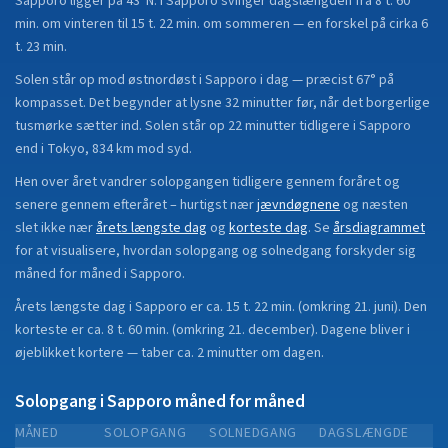
Sapporo
ligger på
43°N
.
I Sapporo svinger dagslængden fra 8 t. 60
min. om vinteren til 15 t. 22 min. om sommeren — en forskel på cirka 6
t. 23 min.
Solen står op mod østnordøst i Sapporo i dag — præcist 67° på
kompasset. Det begynder at lysne 32 minutter før, når det borgerlige
tusmørke sætter ind. Solen står op 22 minutter tidligere i Sapporo
end i Tokyo, 834 km mod syd.
Hen over året vandrer solopgangen tidligere gennem foråret og
senere gennem efteråret
– hurtigst nær
jævndøgnene
og næsten
slet ikke nær
årets længste dag
og
korteste dag
.
Se
årsdiagrammet
for at visualisere, hvordan solopgang og solnedgang forskyder sig
måned for måned i
Sapporo
.
Årets længste dag i
Sapporo
er ca.
15 t. 22 min.
(
omkring 21. juni
). Den
korteste er ca.
8 t. 60 min.
(
omkring 21. december
).
Dagene bliver i
øjeblikket
kortere
—
taber
ca.
2
minut
ter
om dagen.
Solopgang i
Sapporo
måned for måned
MÅNED
SOLOPGANG
SOLNEDGANG
DAGSLÆNGDE