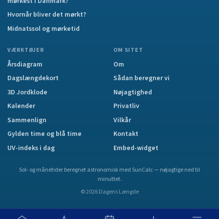
mørkest i Danmark?
Hvornår bliver det mørkt?
Midnatssol og mørketid
VÆRKTØJER
OM SITET
Årsdiagram
Om
Dagslængdekort
Sådan beregner vi
3D Jordklode
Nøjagtighed
Kalender
Privatliv
Sammenlign
Vilkår
Gylden time og blå time
Kontakt
UV-indeks i dag
Embed-widget
Sol- og månetider beregnet astronomisk med SunCalc — nøjagtige ned til
minuttet.
©
2026
Dagens Længde