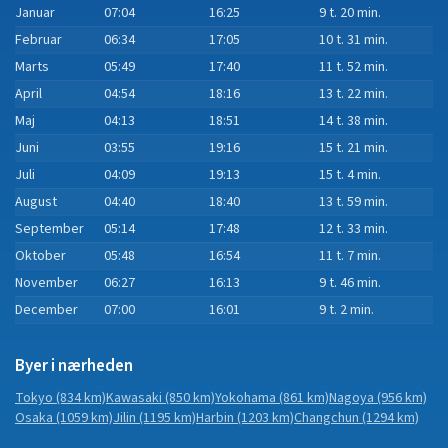
Januar
07:04
16:25
9 t. 20 min.
Februar
06:34
17:05
10 t. 31 min.
Marts
05:49
17:40
11 t. 52 min.
April
04:54
18:16
13 t. 22 min.
Maj
04:13
18:51
14 t. 38 min.
Juni
03:55
19:16
15 t. 21 min.
Juli
04:09
19:13
15 t. 4 min.
August
04:40
18:40
13 t. 59 min.
September
05:14
17:48
12 t. 33 min.
Oktober
05:48
16:54
11 t. 7 min.
November
06:27
16:13
9 t. 46 min.
December
07:00
16:01
9 t. 2 min.
Byer i nærheden
Tokyo
(834 km)
Kawasaki
(850 km)
Yokohama
(861 km)
Nagoya
(956 km)
Osaka
(1059 km)
Jilin
(1195 km)
Harbin
(1203 km)
Changchun
(1294 km)