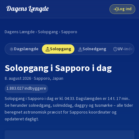
Dagens Længde
Log ind
Dagens Længde
›
Solopgang
›
Sapporo
Dagslængde
Solopgang
Solnedgang
UV-indeks
Solopgang i
Sapporo
i dag
8. august 2026
·
Sapporo
,
Japan
1.883.027
indbyggere
Solopgang i
Sapporo
i dag er kl.
04:33
. Dagslængden er
14 t. 17 min.
.
Se herunder solnedgang, solmiddag, daggry og tusmørke – alle tider
beregnet astronomisk præcist for
Sapporo
s koordinater og
opdateret dagligt.