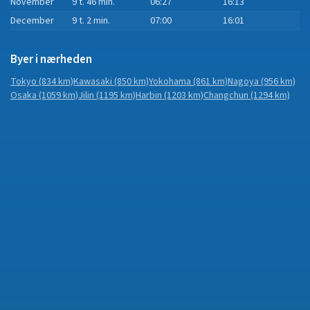
November
9 t. 46 min.
06:27
16:13
December
9 t. 2 min.
07:00
16:01
Byer i nærheden
Tokyo
(834 km)
Kawasaki
(850 km)
Yokohama
(861 km)
Nagoya
(956 km)
Osaka
(1059 km)
Jilin
(1195 km)
Harbin
(1203 km)
Changchun
(1294 km)