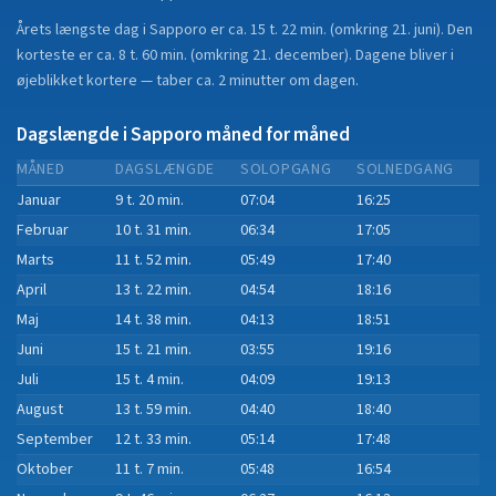
Årets længste dag i
Sapporo
er ca.
15 t. 22 min.
(
omkring 21. juni
). Den
korteste er ca.
8 t. 60 min.
(
omkring 21. december
).
Dagene bliver i
øjeblikket
kortere
—
taber
ca.
2
minut
ter
om dagen.
Dagslængde i
Sapporo
måned for måned
MÅNED
DAGSLÆNGDE
SOLOPGANG
SOLNEDGANG
Januar
9 t. 20 min.
07:04
16:25
Februar
10 t. 31 min.
06:34
17:05
Marts
11 t. 52 min.
05:49
17:40
April
13 t. 22 min.
04:54
18:16
Maj
14 t. 38 min.
04:13
18:51
Juni
15 t. 21 min.
03:55
19:16
Juli
15 t. 4 min.
04:09
19:13
August
13 t. 59 min.
04:40
18:40
September
12 t. 33 min.
05:14
17:48
Oktober
11 t. 7 min.
05:48
16:54