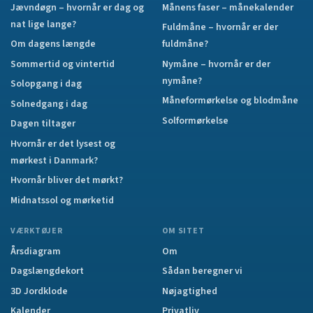
Jævndøgn – hvornår er dag og
Månens faser – månekalender
nat lige lange?
Fuldmåne – hvornår er der
Om dagens længde
fuldmåne?
Sommertid og vintertid
Nymåne – hvornår er der
nymåne?
Solopgang i dag
Måneformørkelse og blodmåne
Solnedgang i dag
Solformørkelse
Dagen tiltager
Hvornår er det lysest og
mørkest i Danmark?
Hvornår bliver det mørkt?
Midnatssol og mørketid
VÆRKTØJER
OM SITET
Årsdiagram
Om
Dagslængdekort
Sådan beregner vi
3D Jordklode
Nøjagtighed
Kalender
Privatliv