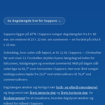
Se dagslængde live for
Sapporo
→
Sapporo
ligger på
43°N
.
I Sapporo svinger dagslængden fra 8 t. 60
min. om vinteren til 15 t. 22 min. om sommeren — en forskel på cirka 6
t. 23 min.
Solmiddag, hvor solen står højest, er kl. 11:41 i Sapporo — 19 minutter
før uret viser 12. Forskellen skyldes byens længdegrad inden for
tidszonen, tidsligningen og eventuel sommertid. Midt på dagen står
solen lige nu 62,7° over horisonten i Sapporo. Hen over året svinger
middagssolens højde fra 23,5° ved vintersolhverv til 70,4° ved
sommersolhverv.
Dagslængen ændrer sig hurtigst nær
forår- og efterårsjævndøgnet
og langsomst nær
årets længste dag
og
årets korteste dag
.
Se
årsdiagrammet
for at visualisere, hvordan dagslyset ændrer sig
måned for måned i
Sapporo
.