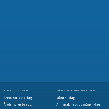
SOL OG DAGSLYS
MÅNE OG FORMØRKELSER
Årets korteste dag
Månen i dag
Årets længste dag
Almanak – sol og måne i dag