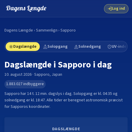
Dagens Længde
Log ind
Dagens Længde
›
Sammenlign
›
Sapporo
Dagslængde
Solopgang
Solnedgang
UV-indeks
Dagslængde i
Sapporo
i dag
10. august 2026
·
Sapporo
,
Japan
1.883.027
indbyggere
Sapporo
har
14 t. 12 min.
dagslys i dag. Solopgang er kl.
04:35
og
solnedgang er kl.
18:47
. Alle tider er beregnet astronomisk præcist
for
Sapporo
s koordinater.
DAGSLÆNGDE