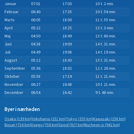
Januar
07:01
17:03
10 t. 2 min.
Februar
06:40
17:35
10 t. 54 min.
Marts
06:05
18:00
11 t. 55 min.
April
05:22
18:25
13 t. 3 min.
Maj
04:50
18:49
13 t. 60 min.
Juni
04:38
19:09
14 t. 31 min.
Juli
04:49
19:08
14 t. 19 min.
August
05:12
18:43
13 t. 31 min.
September
05:36
18:02
12 t. 26 min.
Oktober
05:58
17:19
11 t. 21 min.
November
06:27
16:48
10 t. 21 min.
December
06:54
16:42
9 t. 48 min.
Byer i nærheden
Osaka
(139 km)
Yokohama
(251 km)
Tokyo
(255 km)
Kawasaki
(258 km)
Busan
(716 km)
Daegu
(756 km)
Seoul
(927 km)
Bucheon-si
(942 km)