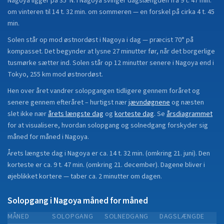
Nagoya
ligger på
35°N
.
I Nagoya svinger dagslængden fra 9 t. 47 min.
om vinteren til 14 t. 32 min. om sommeren — en forskel på cirka 4 t. 45
min.
Solen står op mod østnordøst i Nagoya i dag — præcist 70° på
kompasset. Det begynder at lysne 27 minutter før, når det borgerlige
tusmørke sætter ind. Solen står op 12 minutter senere i Nagoya end i
Tokyo, 255 km mod østnordøst.
Hen over året vandrer solopgangen tidligere gennem foråret og
senere gennem efteråret
– hurtigst nær
jævndøgnene
og næsten
slet ikke nær
årets længste dag
og
korteste dag
.
Se
årsdiagrammet
for at visualisere, hvordan solopgang og solnedgang forskyder sig
måned for måned i
Nagoya
.
Årets længste dag i
Nagoya
er ca.
14 t. 32 min.
(
omkring 21. juni
). Den
korteste er ca.
9 t. 47 min.
(
omkring 21. december
).
Dagene bliver i
øjeblikket
kortere
—
taber
ca.
2
minut
ter
om dagen.
Solopgang i
Nagoya
måned for måned
MÅNED
SOLOPGANG
SOLNEDGANG
DAGSLÆNGDE