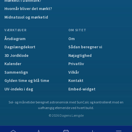
mørkest i Danmark?
Hvornår bliver det mørkt?
Midnatssol og mørketid
VÆRKTØJER
OM SITET
Årsdiagram
Om
Dagslængdekort
Sådan beregner vi
3D Jordklode
Nøjagtighed
Kalender
Privatliv
Sammenlign
Vilkår
Gylden time og blå time
Kontakt
UV-indeks i dag
Embed-widget
Sol- og månetider beregnet astronomisk med SunCalc og kontrolleret mod en
uafhængig efemeride ved hvert build.
©
2026
Dagens Længde