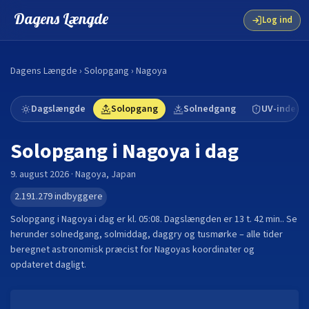
Dagens Længde
Log ind
Dagens Længde
›
Solopgang
›
Nagoya
Dagslængde
Solopgang
Solnedgang
UV-indeks
Solopgang i
Nagoya
i dag
9. august 2026
·
Nagoya
,
Japan
2.191.279
indbyggere
Solopgang i
Nagoya
i dag er kl.
05:08
. Dagslængden er
13 t. 42 min.
.
Se
herunder solnedgang, solmiddag, daggry og tusmørke – alle tider
beregnet astronomisk præcist for
Nagoya
s koordinater og
opdateret dagligt.