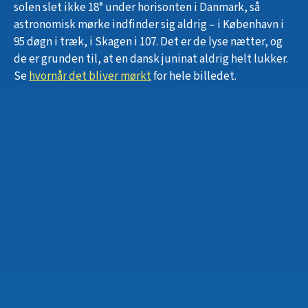
solen slet ikke 18° under horisonten i Danmark, så
astronomisk mørke indfinder sig aldrig – i København i
95 døgn i træk, i Skagen i 107. Det er de lyse nætter, og
de er grunden til, at en dansk juninat aldrig helt lukker.
Se
hvornår det bliver mørkt
for hele billedet.