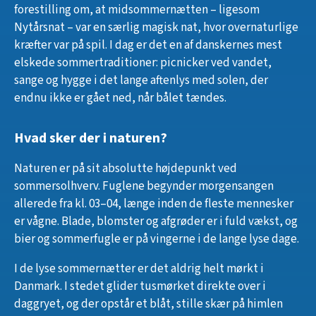
forestilling om, at midsommernætten – ligesom
Nytårsnat – var en særlig magisk nat, hvor overnaturlige
kræfter var på spil. I dag er det en af danskernes mest
elskede sommertraditioner: picnicker ved vandet,
sange og hygge i det lange aftenlys med solen, der
endnu ikke er gået ned, når bålet tændes.
Hvad sker der i naturen?
Naturen er på sit absolutte højdepunkt ved
sommersolhverv. Fuglene begynder morgensangen
allerede fra kl. 03–04, længe inden de fleste mennesker
er vågne. Blade, blomster og afgrøder er i fuld vækst, og
bier og sommerfugle er på vingerne i de lange lyse dage.
I de lyse sommernætter er det aldrig helt mørkt i
Danmark. I stedet glider tusmørket direkte over i
daggryet, og der opstår et blåt, stille skær på himlen