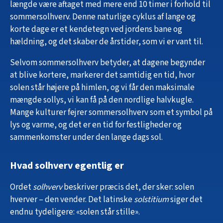
længde være aftaget med mere end 10 timer i forhold til
sommersolhverv. Denne naturlige cyklus af lange og
korte dage er et kendetegn ved jordens bane og
hældning, og det skaber de årstider, som vi er vant til.
Selvom sommersolhverv betyder, at dagene begynder
at blive kortere, markerer det samtidig en tid, hvor
solen står højere på himlen, og vi får den maksimale
mængde sollys, vi kan få på den nordlige halvkugle.
Mange kulturer fejrer sommersolhverv som et symbol på
lys og varme, og det er en tid for festligheder og
sammenkomster under den lange dags sol.
Hvad solhverv egentlig er
Ordet
solhverv
beskriver præcis det, der sker: solen
hverver – den vender. Det latinske
solstitium
siger det
endnu tydeligere: «solen står stille».