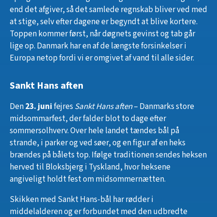
end det afgiver, så det samlede regnskab bliver ved med
at stige, selv efter dagene er begyndt at blive kortere.
Toppen kommer først, når døgnets gevinst og tab går
lige op. Danmark har en af de længste forsinkelser i
Europa netop fordi vi er omgivet af vand til alle sider.
Sankt Hans aften
Den
23. juni
fejres
Sankt Hans aften
– Danmarks store
midsommarfest, der falder blot to dage efter
sommersolhverv. Over hele landet tændes bål på
strande, i parker og ved søer, og en figur af en heks
brændes på bålets top. Ifølge traditionen sendes heksen
herved til Bloksbjerg i Tyskland, hvor heksene
angiveligt holdt fest om midsommernætten.
Skikken med Sankt Hans-bål har rødder i
middelalderen og er forbundet med den udbredte