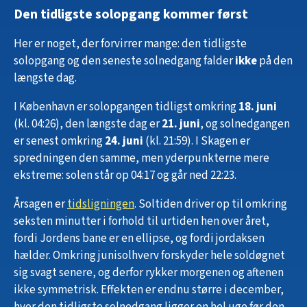
Den tidligste solopgang kommer først
Her er noget, der forvirrer mange: den tidligste
solopgang og den seneste solnedgang falder
ikke
på den
længste dag.
I København er solopgangen tidligst omkring
18. juni
(kl. 04:26), den længste dag er
21. juni
, og solnedgangen
er senest omkring
24. juni
(kl. 21:59). I Skagen er
spredningen den samme, men yderpunkterne mere
ekstreme: solen står op 04:17 og går ned 22:23.
Årsagen er
tidsligningen
. Soltiden driver op til omkring
seksten minutter i forhold til urtiden hen over året,
fordi Jordens bane er en ellipse, og fordi jordaksen
hælder. Omkring junisolhverv forskyder hele soldøgnet
sig svagt senere, og derfor rykker morgenen og aftenen
ikke symmetrisk. Effekten er endnu større i december,
hvor den tidligste solnedgang ligger en hel uge før den