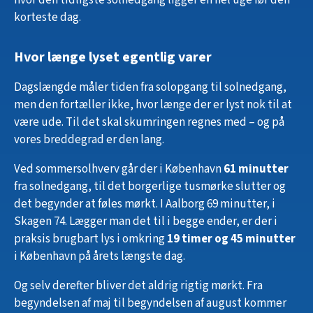
korteste dag.
Hvor længe lyset egentlig varer
Dagslængde måler tiden fra solopgang til solnedgang,
men den fortæller ikke, hvor længe der er lyst nok til at
være ude. Til det skal skumringen regnes med – og på
vores breddegrad er den lang.
Ved sommersolhverv går der i København
61 minutter
fra solnedgang, til det borgerlige tusmørke slutter og
det begynder at føles mørkt. I Aalborg 69 minutter, i
Skagen 74. Lægger man det til i begge ender, er der i
praksis brugbart lys i omkring
19 timer og 45 minutter
i København på årets længste dag.
Og selv derefter bliver det aldrig rigtig mørkt. Fra
begyndelsen af maj til begyndelsen af august kommer