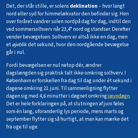
Det, der står stille, er solens
deklination
– hvor langt
nord eller syd for himmelækvator den befinder sig. Hen
over foråret vandrer solen nordpå dag for dag, indtil den
ved sommersolhverv når 23,4° nord og standser. Derefter
vender bevægelsen. Solhverv er altså ikke en dag, men
et
øjeblik
: det sekund, hvor den nordgående bevægelse
går i nul.
Fordi bevægelsen er nul netop dér, ændrer
dagslængden sig praktisk talt ikke omkring solhverv. I
København er forskellen fra dag til dag under ét sekund i
dagene omkring 21. juni. Til sammenligning flytter
dagen sig med 4,6 minutter i døgnet omkring
jævndøgn
.
Det er hele forklaringen på, at slutningen af juni føles
som én lang, uforanderlig lys periode, mens marts og
september flytter sig så hurtigt, at man kan mærke det
fra uge til uge.