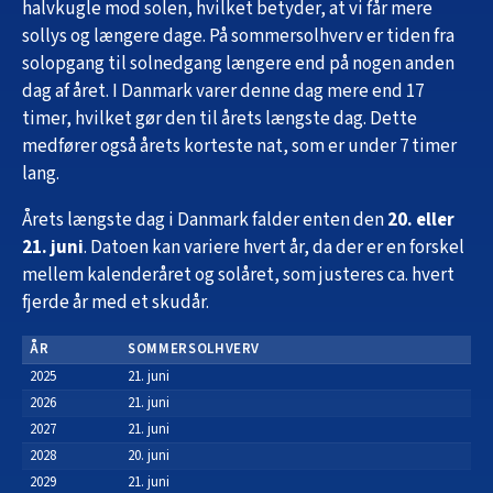
halvkugle mod solen, hvilket betyder, at vi får mere
sollys og længere dage. På sommersolhverv er tiden fra
solopgang til solnedgang længere end på nogen anden
dag af året. I Danmark varer denne dag mere end 17
timer, hvilket gør den til årets længste dag. Dette
medfører også årets korteste nat, som er under 7 timer
lang.
Årets længste dag i Danmark falder enten den
20. eller
21. juni
. Datoen kan variere hvert år, da der er en forskel
mellem kalenderåret og solåret, som justeres ca. hvert
fjerde år med et skudår.
ÅR
SOMMERSOLHVERV
2025
21. juni
2026
21. juni
2027
21. juni
2028
20. juni
2029
21. juni