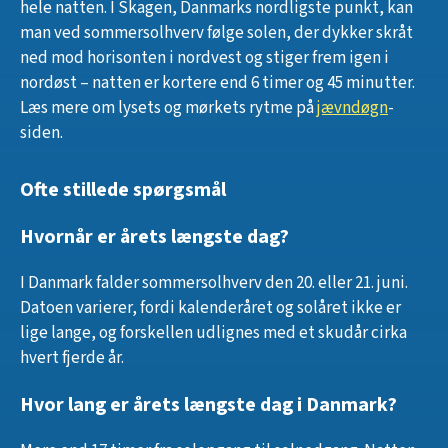
hele natten. I Skagen, Danmarks nordligste punkt, kan
man ved sommersolhverv følge solen, der dykker skråt
ned mod horisonten i nordvest og stiger frem igen i
nordøst – natten er kortere end 6 timer og 45 minutter.
Læs mere om lysets og mørkets rytme på
jævndøgn
-
siden.
Ofte stillede spørgsmål
Hvornår er årets længste dag?
I Danmark falder sommersolhverv den 20. eller 21. juni.
Datoen varierer, fordi kalenderåret og solåret ikke er
lige lange, og forskellen udlignes med et skudår cirka
hvert fjerde år.
Hvor lang er årets længste dag i Danmark?