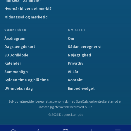
mørkest i Danmark?
Hvornår bliver det mørkt?
Midnatssol og mørketid
VÆRKTØJER
OM SITET
Årsdiagram
Om
Dagslængdekort
Sådan beregner vi
3D Jordklode
Nøjagtighed
Kalender
Privatliv
Sammenlign
Vilkår
Gylden time og blå time
Kontakt
UV-indeks i dag
Embed-widget
Sol- og månetider beregnet astronomisk med SunCalc og kontrolleret mod en
uafhængig efemeride ved hvert build.
©
2026
Dagens Længde