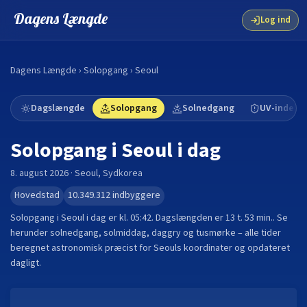
Dagens Længde
Log ind
Dagens Længde
›
Solopgang
›
Seoul
Dagslængde
Solopgang
Solnedgang
UV-indeks
Solopgang i
Seoul
i dag
8. august 2026
·
Seoul
,
Sydkorea
Hovedstad
10.349.312
indbyggere
Solopgang i
Seoul
i dag er kl.
05:42
. Dagslængden er
13 t. 53 min.
.
Se
herunder solnedgang, solmiddag, daggry og tusmørke – alle tider
beregnet astronomisk præcist for
Seoul
s koordinater og opdateret
dagligt.