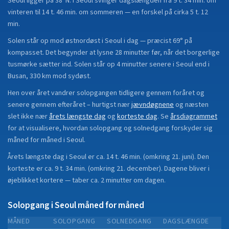
Seoul
ligger på
38°N
.
I Seoul svinger dagslængden fra 9 t. 34 min. om
vinteren til 14 t. 46 min. om sommeren — en forskel på cirka 5 t. 12
min.
Solen står op mod østnordøst i Seoul i dag — præcist 69° på
kompasset. Det begynder at lysne 28 minutter før, når det borgerlige
tusmørke sætter ind. Solen står op 4 minutter senere i Seoul end i
Busan, 330 km mod sydøst.
Hen over året vandrer solopgangen tidligere gennem foråret og
senere gennem efteråret
– hurtigst nær
jævndøgnene
og næsten
slet ikke nær
årets længste dag
og
korteste dag
.
Se
årsdiagrammet
for at visualisere, hvordan solopgang og solnedgang forskyder sig
måned for måned i
Seoul
.
Årets længste dag i
Seoul
er ca.
14 t. 46 min.
(
omkring 21. juni
). Den
korteste er ca.
9 t. 34 min.
(
omkring 21. december
).
Dagene bliver i
øjeblikket
kortere
—
taber
ca.
2
minut
ter
om dagen.
Solopgang i
Seoul
måned for måned
MÅNED
SOLOPGANG
SOLNEDGANG
DAGSLÆNGDE