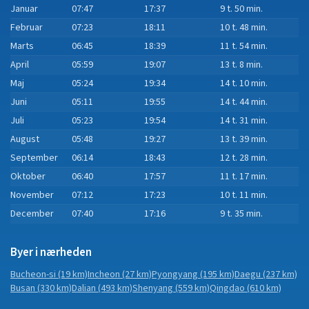
Januar
07:47
17:37
9 t. 50 min.
Februar
07:23
18:11
10 t. 48 min.
Marts
06:45
18:39
11 t. 54 min.
April
05:59
19:07
13 t. 8 min.
Maj
05:24
19:34
14 t. 10 min.
Juni
05:11
19:55
14 t. 44 min.
Juli
05:23
19:54
14 t. 31 min.
August
05:48
19:27
13 t. 39 min.
September
06:14
18:43
12 t. 28 min.
Oktober
06:40
17:57
11 t. 17 min.
November
07:12
17:23
10 t. 11 min.
December
07:40
17:16
9 t. 35 min.
Byer i nærheden
Bucheon-si
(19 km)
Incheon
(27 km)
Pyongyang
(195 km)
Daegu
(237 km)
Busan
(330 km)
Dalian
(493 km)
Shenyang
(559 km)
Qingdao
(610 km)