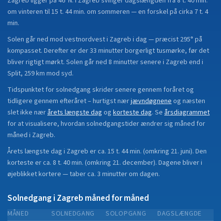
Zagreb
ligger på
46°N
.
I Zagreb svinger dagslængden fra 8 t. 40 min.
om vinteren til 15 t. 44 min. om sommeren — en forskel på cirka 7 t. 4
min.
Solen går ned mod vestnordvest i Zagreb i dag — præcist 295° på
kompasset. Derefter er der 33 minutter borgerligt tusmørke, før det
bliver rigtigt mørkt. Solen går ned 8 minutter senere i Zagreb end i
Split, 259 km mod syd.
Tidspunktet for solnedgang skrider senere gennem foråret og
tidligere gennem efteråret
– hurtigst nær
jævndøgnene
og næsten
slet ikke nær
årets længste dag
og
korteste dag
.
Se
årsdiagrammet
for at visualisere, hvordan solnedgangstider ændrer sig måned for
måned i
Zagreb
.
Årets længste dag i
Zagreb
er ca.
15 t. 44 min.
(
omkring 21. juni
). Den
korteste er ca.
8 t. 40 min.
(
omkring 21. december
).
Dagene bliver i
øjeblikket
kortere
—
taber
ca.
3
minut
ter
om dagen.
Solnedgang i
Zagreb
måned for måned
MÅNED
SOLNEDGANG
SOLOPGANG
DAGSLÆNGDE