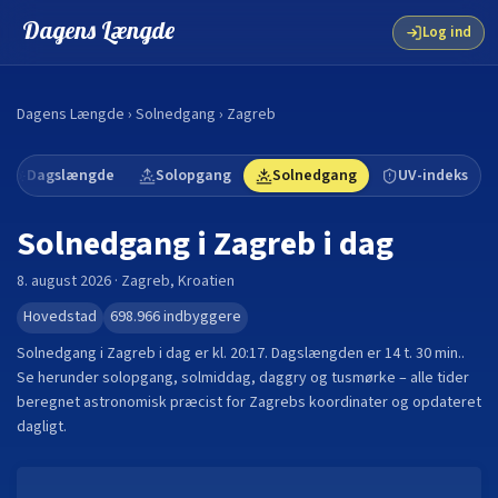
Dagens Længde
Log ind
Dagens Længde
›
Solnedgang
›
Zagreb
Dagslængde
Solopgang
Solnedgang
UV-indeks
Solnedgang i
Zagreb
i dag
8. august 2026
·
Zagreb
,
Kroatien
Hovedstad
698.966
indbyggere
Solnedgang i
Zagreb
i dag er kl.
20:17
. Dagslængden er
14 t. 30 min.
.
Se herunder solopgang, solmiddag, daggry og tusmørke – alle tider
beregnet astronomisk præcist for
Zagreb
s koordinater og opdateret
dagligt.