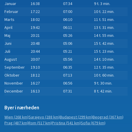
Januar
16:38
07:34
9 t. 3 min.
Februar
17:22
07:00
10 t. 22 min.
Marts
18:02
06:10
11 t. 51 min.
April
19:42
06:11
13 t. 31 min.
Maj
20:21
05:26
14 t. 55 min.
Juni
20:48
05:06
15 t. 42 min.
Juli
20:44
05:21
15 t. 23 min.
August
20:07
05:56
14 t. 10 min.
September
19:10
06:35
12 t. 35 min.
Oktober
18:12
07:13
10 t. 60 min.
November
16:27
06:56
9 t. 30 min.
December
16:13
07:31
8 t. 42 min.
Byer i nærheden
Wien
(268 km)
Sarajevo
(288 km)
Budapest
(299 km)
Beograd
(367 km)
Prag
(487 km)
Rom
(517 km)
Pristina
(541 km)
Sofia
(679 km)