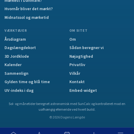
mørkest i Danmark?
Hvornår bliver det mørkt?
Midnatssol og mørketid
VÆRKTØJER
OM SITET
Årsdiagram
Om
Dagslængdekort
Sådan beregner vi
3D Jordklode
Nøjagtighed
Kalender
Privatliv
Sammenlign
Vilkår
Gylden time og blå time
Kontakt
UV-indeks i dag
Embed-widget
Sol- og månetider beregnet astronomisk med SunCalc og kontrolleret mod en
uafhængig efemeride ved hvert build.
©
2026
Dagens Længde