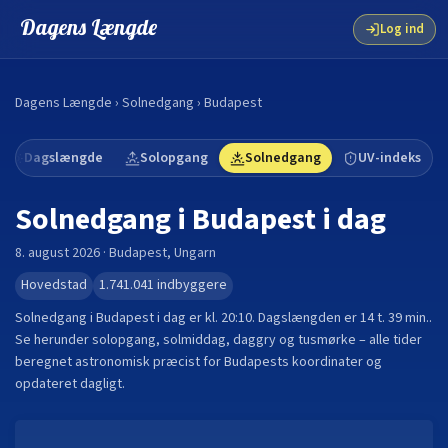
Dagens Længde
Log ind
Dagens Længde
›
Solnedgang
›
Budapest
Dagslængde
Solopgang
Solnedgang
UV-indeks
Solnedgang i
Budapest
i dag
8. august 2026
·
Budapest
,
Ungarn
Hovedstad
1.741.041
indbyggere
Solnedgang i
Budapest
i dag er kl.
20:10
. Dagslængden er
14 t. 39 min.
.
Se herunder solopgang, solmiddag, daggry og tusmørke – alle tider
beregnet astronomisk præcist for
Budapest
s koordinater og
opdateret dagligt.