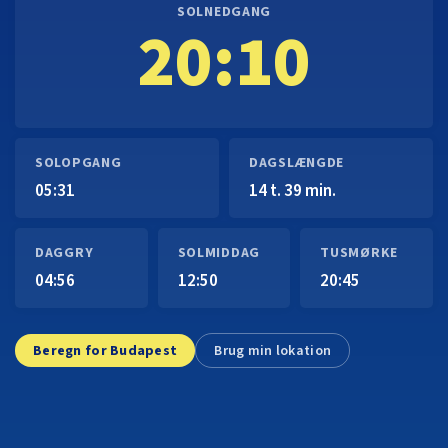
SOLNEDGANG
20:10
SOLOPGANG
DAGSLÆNGDE
05:31
14 t. 39 min.
DAGGRY
SOLMIDDAG
TUSMØRKE
04:56
12:50
20:45
Beregn for Budapest
Brug min lokation