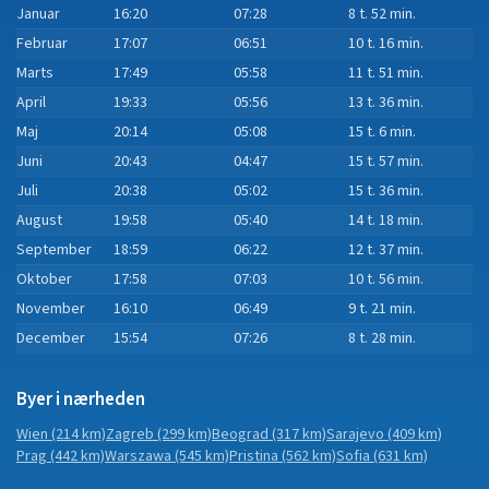
Januar
16:20
07:28
8 t. 52 min.
Februar
17:07
06:51
10 t. 16 min.
Marts
17:49
05:58
11 t. 51 min.
April
19:33
05:56
13 t. 36 min.
Maj
20:14
05:08
15 t. 6 min.
Juni
20:43
04:47
15 t. 57 min.
Juli
20:38
05:02
15 t. 36 min.
August
19:58
05:40
14 t. 18 min.
September
18:59
06:22
12 t. 37 min.
Oktober
17:58
07:03
10 t. 56 min.
November
16:10
06:49
9 t. 21 min.
December
15:54
07:26
8 t. 28 min.
Byer i nærheden
Wien
(214 km)
Zagreb
(299 km)
Beograd
(317 km)
Sarajevo
(409 km)
Prag
(442 km)
Warszawa
(545 km)
Pristina
(562 km)
Sofia
(631 km)