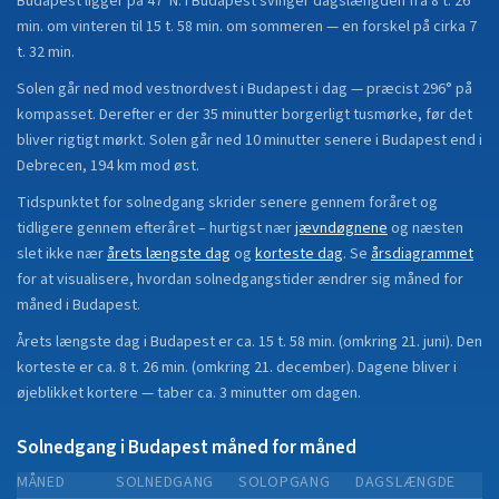
Budapest
ligger på
47°N
.
I Budapest svinger dagslængden fra 8 t. 26
min. om vinteren til 15 t. 58 min. om sommeren — en forskel på cirka 7
t. 32 min.
Solen går ned mod vestnordvest i Budapest i dag — præcist 296° på
kompasset. Derefter er der 35 minutter borgerligt tusmørke, før det
bliver rigtigt mørkt. Solen går ned 10 minutter senere i Budapest end i
Debrecen, 194 km mod øst.
Tidspunktet for solnedgang skrider senere gennem foråret og
tidligere gennem efteråret
– hurtigst nær
jævndøgnene
og næsten
slet ikke nær
årets længste dag
og
korteste dag
.
Se
årsdiagrammet
for at visualisere, hvordan solnedgangstider ændrer sig måned for
måned i
Budapest
.
Årets længste dag i
Budapest
er ca.
15 t. 58 min.
(
omkring 21. juni
). Den
korteste er ca.
8 t. 26 min.
(
omkring 21. december
).
Dagene bliver i
øjeblikket
kortere
—
taber
ca.
3
minut
ter
om dagen.
Solnedgang i
Budapest
måned for måned
MÅNED
SOLNEDGANG
SOLOPGANG
DAGSLÆNGDE