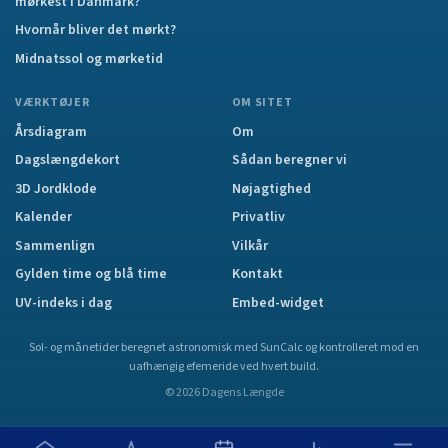
mørkest i Danmark?
Hvornår bliver det mørkt?
Midnatssol og mørketid
VÆRKTØJER
OM SITET
Årsdiagram
Om
Dagslængdekort
Sådan beregner vi
3D Jordklode
Nøjagtighed
Kalender
Privatliv
Sammenlign
Vilkår
Gylden time og blå time
Kontakt
UV-indeks i dag
Embed-widget
Sol- og månetider beregnet astronomisk med SunCalc og kontrolleret mod en
uafhængig efemeride ved hvert build.
©
2026
Dagens Længde