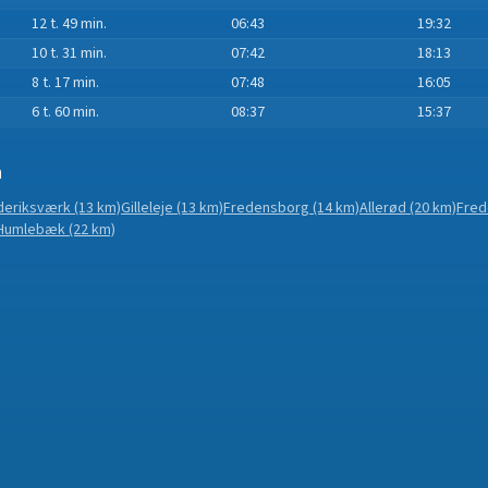
12 t. 49 min.
06:43
19:32
10 t. 31 min.
07:42
18:13
8 t. 17 min.
07:48
16:05
6 t. 60 min.
08:37
15:37
n
deriksværk
(13 km)
Gilleleje
(13 km)
Fredensborg
(14 km)
Allerød
(20 km)
Fred
Humlebæk
(22 km)