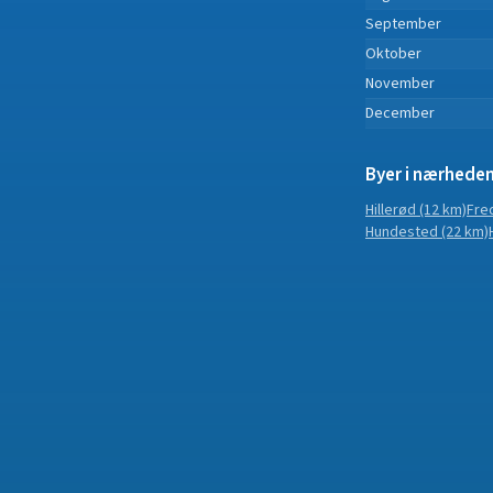
September
Oktober
November
December
Byer i nærhede
Hillerød
(12 km)
Fre
Hundested
(22 km)