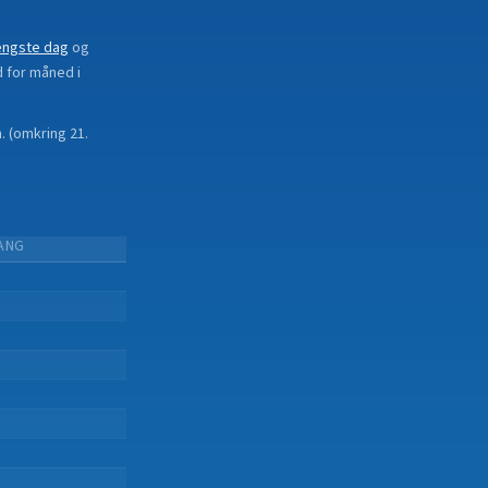
ængste dag
og
d for måned i
.
(
omkring 21.
ANG