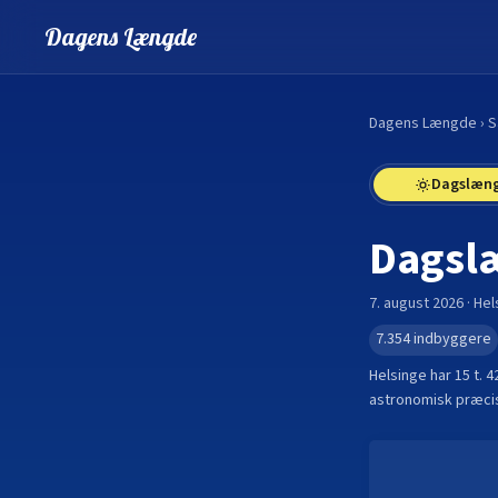
Dagens Længde
Dagens Længde
›
S
Dagslæn
Dagsl
7. august 2026
·
Hel
7.354
indbyggere
Helsinge
har
15 t. 4
astronomisk præcis