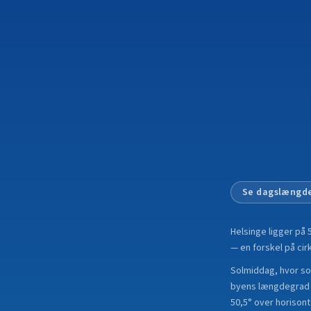
Se dagslængde
Helsinge
ligger på
— en forskel på cirk
Solmiddag, hvor sole
byens længdegrad i
50,5° over horisont