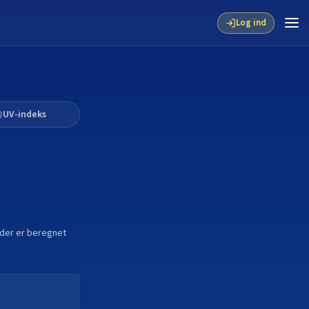
Log ind
UV-indeks
tider er beregnet