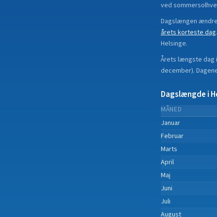
ved sommersolhve
Dagslængen ændrer
årets korteste dag
Helsinge
.
Årets længste dag 
december
).
Dagene 
Dagslængde i
H
MÅNED
Januar
Februar
Marts
April
Maj
Juni
Juli
August