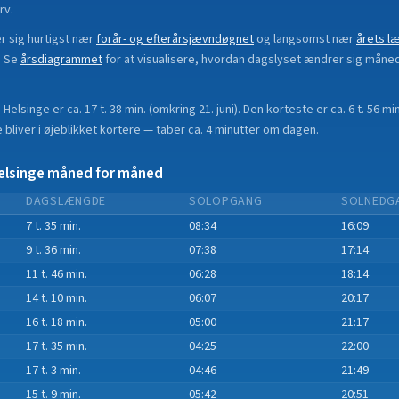
rv.
 sig hurtigst nær
forår- og efterårsjævndøgnet
og langsomst nær
årets l
.
Se
årsdiagrammet
for at visualisere, hvordan dagslyset ændrer sig måne
i
Helsinge
er ca.
17 t. 38 min.
(
omkring 21. juni
). Den korteste er ca.
6 t. 56 min
bliver i øjeblikket
kortere
—
taber
ca.
4
minut
ter
om dagen.
elsinge
måned for måned
DAGSLÆNGDE
SOLOPGANG
SOLNEDG
7 t. 35 min.
08:34
16:09
9 t. 36 min.
07:38
17:14
11 t. 46 min.
06:28
18:14
14 t. 10 min.
06:07
20:17
16 t. 18 min.
05:00
21:17
17 t. 35 min.
04:25
22:00
17 t. 3 min.
04:46
21:49
15 t. 9 min.
05:42
20:51