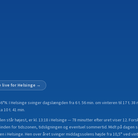
 live for
Helsinge
→
56°N
.
I Helsinge svinger dagslængden fra 6 t. 56 min. om vinteren til 17 t. 
a 10 t. 41 min.
n står højest, er kl. 13:18 i Helsinge — 78 minutter efter uret viser 12. For
nden for tidszonen, tidsligningen og eventuel sommertid. Midt på dagen st
en i Helsinge. Hen over året svinger middagssolens højde fra 10,5° ved vint