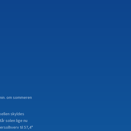
38 min. om sommeren
skellen skyldes
år solen lige nu
ersolhverv til 57,4°