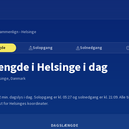
ammenlign
›
Helsinge
gde
Solopgang
Solnedgang
ængde i
Helsinge
i dag
singe
,
Danmark
2 min.
dagslys i dag. Solopgang er kl.
05:27
og solnedgang er kl.
21:09
. Alle 
t for
Helsinge
s koordinater.
DAGSLÆNGDE