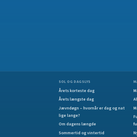
SOL OG DAGSLYS
M
Årets korteste dag
M
Årets længste dag
A
Jævndøgn – hvornår er dag og nat
M
lige lange?
F
Om dagens længde
f
Sommertid og vintertid
N