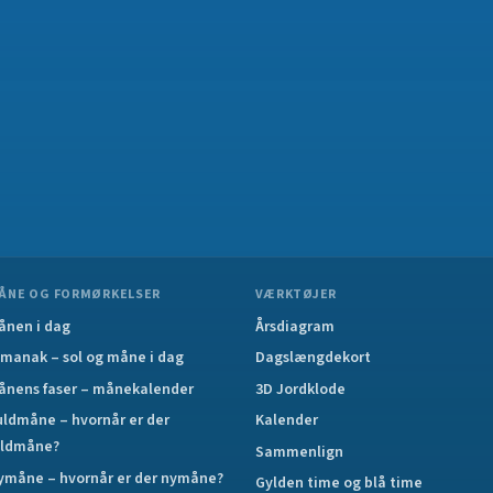
ÅNE OG FORMØRKELSER
VÆRKTØJER
ånen i dag
Årsdiagram
lmanak – sol og måne i dag
Dagslængdekort
ånens faser – månekalender
3D Jordklode
uldmåne – hvornår er der
Kalender
uldmåne?
Sammenlign
ymåne – hvornår er der nymåne?
Gylden time og blå time