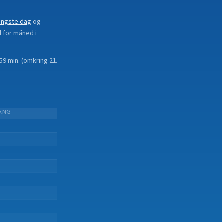
ængste dag
og
d for måned i
 59 min.
(
omkring 21.
ANG