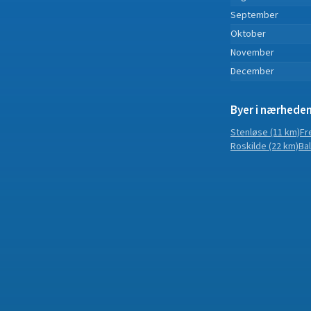
September
Oktober
November
December
Byer i nærhede
Stenløse
(11 km)
Fr
Roskilde
(22 km)
Ba