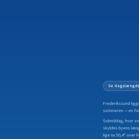
Se dagslængde
Frederikssund
ligg
sommeren — en forsk
Solmiddag, hvor sole
skyldes byens læng
lige nu 50,4° over 