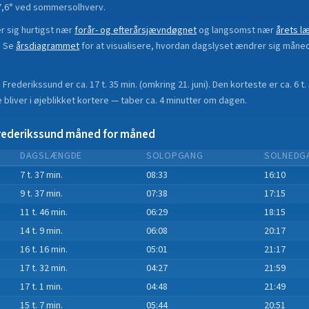
 57,6° ved sommersolhverv.
 sig hurtigst nær
forår- og efterårsjævndøgnet
og langsomst nær
årets l
.
Se
årsdiagrammet
for at visualisere, hvordan dagslyset ændrer sig måne
i
Frederikssund
er ca.
17 t. 35 min.
(
omkring 21. juni
). Den korteste er ca.
6 t.
bliver i øjeblikket
kortere
—
taber
ca.
4
minut
ter
om dagen.
rederikssund
måned for måned
DAGSLÆNGDE
SOLOPGANG
SOLNEDG
7 t. 37 min.
08:33
16:10
9 t. 37 min.
07:38
17:15
11 t. 46 min.
06:29
18:15
14 t. 9 min.
06:08
20:17
16 t. 16 min.
05:01
21:17
17 t. 32 min.
04:27
21:59
17 t. 1 min.
04:48
21:49
15 t. 7 min.
05:44
20:51