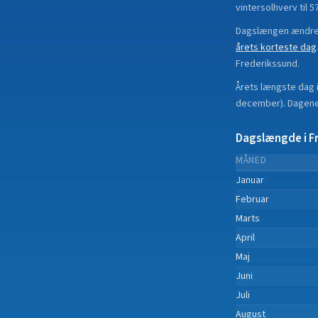
vintersolhverv til
Dagslængen ændrer
årets korteste dag
Frederikssund
.
Årets længste dag 
december
).
Dagene 
Dagslængde i
F
MÅNED
Januar
Februar
Marts
April
Maj
Juni
Juli
August