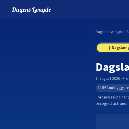
Dagens Længde
Dagens Længde
›
S
Dagslæn
Dagsl
8. august 2026
·
Fre
14.564
indbygger
Frederikssund
har
beregnet astronomi