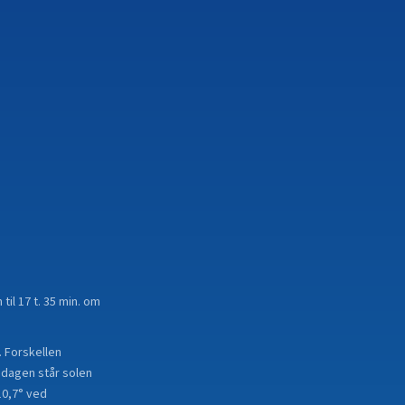
til 17 t. 35 min. om
. Forskellen
 dagen står solen
10,7° ved