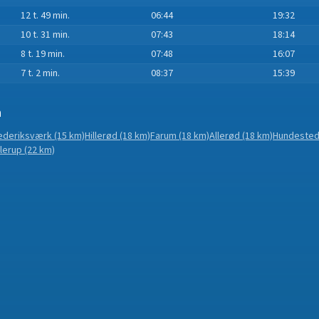
12 t. 49 min.
06:44
19:32
10 t. 31 min.
07:43
18:14
8 t. 19 min.
07:48
16:07
7 t. 2 min.
08:37
15:39
n
ederiksværk
(15 km)
Hillerød
(18 km)
Farum
(18 km)
Allerød
(18 km)
Hundeste
llerup
(22 km)