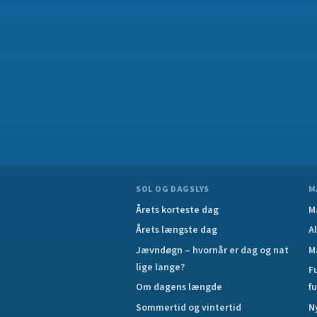
SOL OG DAGSLYS
M
Årets korteste dag
M
Årets længste dag
A
Jævndøgn – hvornår er dag og nat
M
lige lange?
F
Om dagens længde
f
Sommertid og vintertid
N