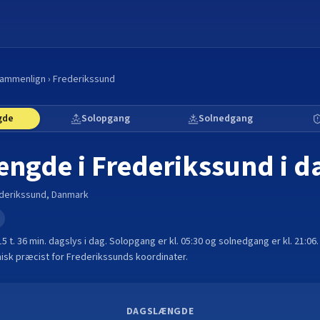
ammenlign
›
Frederikssund
gde
Solopgang
Solnedgang
ængde i
Frederikssund
i d
derikssund
,
Danmark
e
15 t. 36 min.
dagslys i dag. Solopgang er kl.
05:30
og solnedgang er kl.
21:06
sk præcist for
Frederikssund
s koordinater.
DAGSLÆNGDE