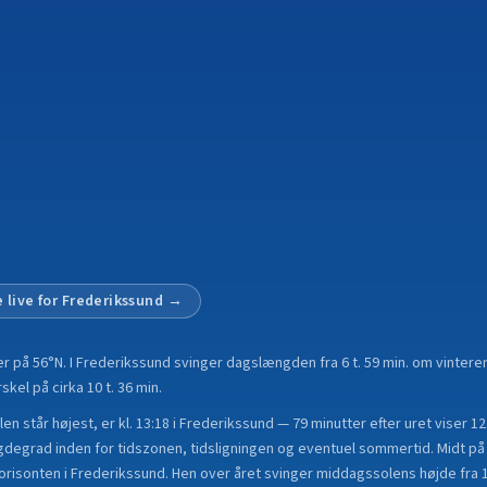
 live for
Frederikssund
→
er på
56°N
.
I Frederikssund svinger dagslængden fra 6 t. 59 min. om vinteren 
el på cirka 10 t. 36 min.
n står højest, er kl. 13:18 i Frederikssund — 79 minutter efter uret viser 12
degrad inden for tidszonen, tidsligningen og eventuel sommertid. Midt på
horisonten i Frederikssund. Hen over året svinger middagssolens højde fra 