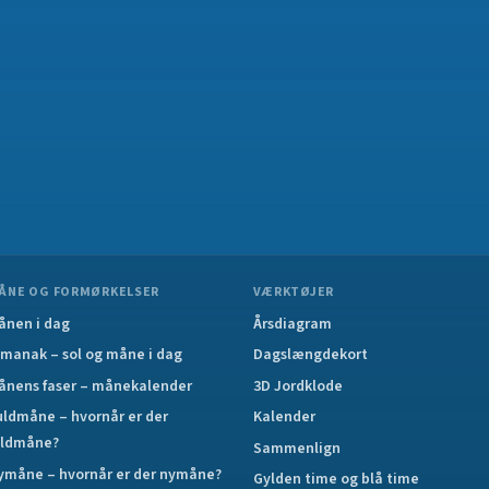
ÅNE OG FORMØRKELSER
VÆRKTØJER
ånen i dag
Årsdiagram
lmanak – sol og måne i dag
Dagslængdekort
ånens faser – månekalender
3D Jordklode
uldmåne – hvornår er der
Kalender
uldmåne?
Sammenlign
ymåne – hvornår er der nymåne?
Gylden time og blå time