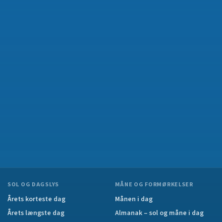
SOL OG DAGSLYS
MÅNE OG FORMØRKELSER
Årets korteste dag
Månen i dag
Årets længste dag
Almanak – sol og måne i dag