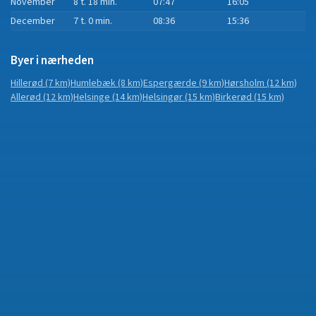
November
8 t. 18 min.
07:47
16:05
December
7 t. 0 min.
08:36
15:36
Byer i nærheden
Hillerød
(7 km)
Humlebæk
(8 km)
Espergærde
(9 km)
Hørsholm
(12 km)
Allerød
(12 km)
Helsinge
(14 km)
Helsingør
(15 km)
Birkerød
(15 km)