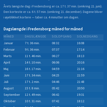
Årets længste dag i
Fredensborg
er ca.
17 t. 37 min.
(
omkring 21. juni
).
Den korteste er ca.
6 t. 57 min.
(
omkring 21. december
).
Dagene bliver
i øjeblikket
kortere
—
taber
ca.
4
minut
ter
om dagen.
Dagslængde i
Fredensborg
måned for måned
MÅNED
DAGSLÆNGDE
SOLOPGANG
SOLNEDGANG
Januar
7 t. 36 min.
08:32
16:08
Februar
9 t. 36 min.
07:37
17:14
Marts
11 t. 46 min.
06:27
18:13
April
14 t. 10 min.
06:06
20:16
Maj
16 t. 17 min.
04:59
21:16
Juni
17 t. 34 min.
04:25
21:59
Juli
17 t. 2 min.
04:46
21:48
August
15 t. 8 min.
05:42
20:50
September
12 t. 49 min.
06:42
19:31
Oktober
10 t. 31 min.
07:42
18:12