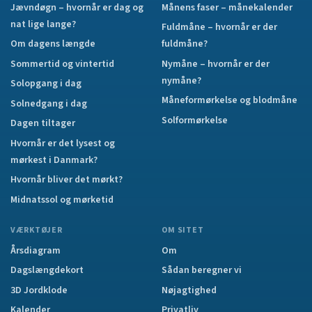
Jævndøgn – hvornår er dag og
Månens faser – månekalender
nat lige lange?
Fuldmåne – hvornår er der
Om dagens længde
fuldmåne?
Sommertid og vintertid
Nymåne – hvornår er der
nymåne?
Solopgang i dag
Måneformørkelse og blodmåne
Solnedgang i dag
Solformørkelse
Dagen tiltager
Hvornår er det lysest og
mørkest i Danmark?
Hvornår bliver det mørkt?
Midnatssol og mørketid
VÆRKTØJER
OM SITET
Årsdiagram
Om
Dagslængdekort
Sådan beregner vi
3D Jordklode
Nøjagtighed
Kalender
Privatliv