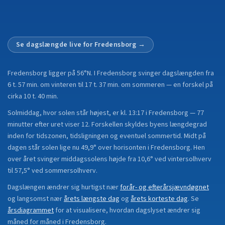
Se dagslængde live for
Fredensborg
→
Fredensborg
ligger på
56°N
.
I Fredensborg svinger dagslængden fra
6 t. 57 min. om vinteren til 17 t. 37 min. om sommeren — en forskel på
cirka 10 t. 40 min.
Solmiddag, hvor solen står højest, er kl. 13:17 i Fredensborg — 77
minutter efter uret viser 12. Forskellen skyldes byens længdegrad
inden for tidszonen, tidsligningen og eventuel sommertid. Midt på
dagen står solen lige nu 49,9° over horisonten i Fredensborg. Hen
over året svinger middagssolens højde fra 10,6° ved vintersolhverv
til 57,5° ved sommersolhverv.
Dagslængen ændrer sig hurtigst nær
forår- og efterårsjævndøgnet
og langsomst nær
årets længste dag
og
årets korteste dag
.
Se
årsdiagrammet
for at visualisere, hvordan dagslyset ændrer sig
måned for måned i
Fredensborg
.