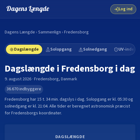
Dagens Længde
Log ind
Dagens Længde
›
Sammenlign
›
Fredensborg
Dagslængde
Solopgang
Solnedgang
UV-indeks
Dagslængde i
Fredensborg
i dag
9. august 2026
·
Fredensborg
,
Danmark
36.670
indbyggere
Fredensborg
har
15 t. 34 min.
dagslys i dag. Solopgang er kl.
05:30
og
solnedgang er kl.
21:04
. Alle tider er beregnet astronomisk præcist
for
Fredensborg
s koordinater.
DAGSLÆNGDE