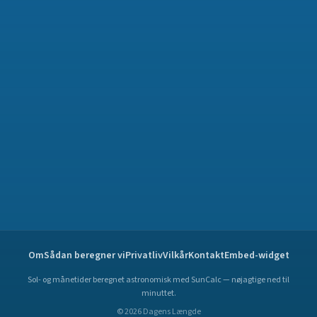
Om
Sådan beregner vi
Privatliv
Vilkår
Kontakt
Embed-widget
Sol- og månetider beregnet astronomisk med SunCalc — nøjagtige ned til
minuttet.
©
2026
Dagens Længde