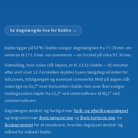
Se dagslængde live for
Dublin
→
Dublin
ligger på
53°N
.
I Dublin svinger dagslængden fra 7 t. 30 min. om
vinteren til 17 t. 0 min. om sommeren — en forskel på cirka 9 t. 30 min.
Solmiddag, hvor solen står højest, er kl. 13:32 i Dublin — 92 minutter
efter uret viser 12. Forskellen skyldes byens længdegrad inden for
tidszonen, tidsligningen og eventuel sommertid. Midt på dagen står
solen lige nu 53,7° over horisonten i Dublin. Hen over året svinger
middagssolens højde fra 13,2° ved vintersolhverv til 60,1° ved
sommersolhverv.
Dagslængen ændrer sig hurtigst nær
forår- og efterårsjævndøgnet
og langsomst nær
årets længste dag
og
årets korteste dag
.
Se
årsdiagrammet
for at visualisere, hvordan dagslyset ændrer sig
måned for måned i
Dublin
.