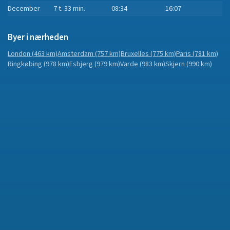
December
7 t. 33 min.
08:34
16:07
Byer i nærheden
London
(463 km)
Amsterdam
(757 km)
Bruxelles
(775 km)
Paris
(781 km)
Ringkøbing
(978 km)
Esbjerg
(979 km)
Varde
(983 km)
Skjern
(990 km)