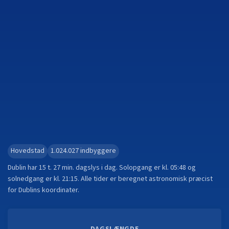
Hovedstad
1.024.027
indbyggere
Dublin
har
15 t. 27 min.
dagslys i dag. Solopgang er kl.
05:48
og
solnedgang er kl.
21:15
. Alle tider er beregnet astronomisk præcist
for
Dublin
s koordinater.