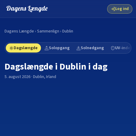
Dagens Længde
Log ind
Dagens Længde
›
Sammenlign
›
Dublin
Dagslængde
Solopgang
Solnedgang
UV-indeks
Dagslængde i
Dublin
i dag
5. august 2026
·
Dublin
,
Irland