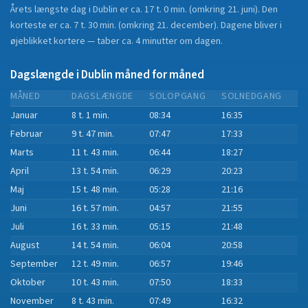
Årets længste dag i
Dublin
er ca.
17 t. 0 min.
(
omkring 21. juni
). Den
korteste er ca.
7 t. 30 min.
(
omkring 21. december
).
Dagene bliver i
øjeblikket
kortere
—
taber
ca.
4
minut
ter
om dagen.
Dagslængde i
Dublin
måned for måned
MÅNED
DAGSLÆNGDE
SOLOPGANG
SOLNEDGANG
Januar
8 t. 1 min.
08:34
16:35
Februar
9 t. 47 min.
07:47
17:33
Marts
11 t. 43 min.
06:44
18:27
April
13 t. 54 min.
06:29
20:23
Maj
15 t. 48 min.
05:28
21:16
Juni
16 t. 57 min.
04:57
21:55
Juli
16 t. 33 min.
05:15
21:48
August
14 t. 54 min.
06:04
20:58
September
12 t. 49 min.
06:57
19:46
Oktober
10 t. 43 min.
07:50
18:33
November
8 t. 43 min.
07:49
16:32