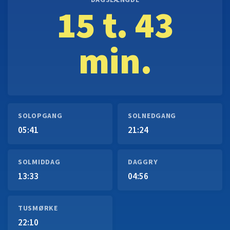
DAGSLÆNGDE
15 t. 43
min.
SOLOPGANG
SOLNEDGANG
05:41
21:24
SOLMIDDAG
DAGGRY
13:33
04:56
TUSMØRKE
22:10