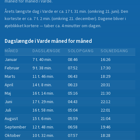
måned for måned i
Varde
.
Årets længste dag i
Varde
er ca.
17 t. 31 min.
(
omkring 21. juni
). Den
korteste er ca.
7 t. 2 min.
(
omkring 21. december
).
Dagene bliver i
øjeblikket
kortere
—
taber
ca.
4
minut
ter
om dagen.
Dagslængde i
Varde
måned for måned
MÅNED
DAGSLÆNGDE
SOLOPGANG
SOLNEDGANG
Januar
7 t. 40 min.
08:46
16:26
Februar
9 t. 38 min.
07:52
17:30
Marts
11 t. 46 min.
06:43
18:29
April
14 t. 8 min.
06:23
20:31
Maj
16 t. 14 min.
05:16
21:30
Juni
17 t. 29 min.
04:43
22:12
Juli
16 t. 58 min.
05:04
22:01
August
15 t. 6 min.
05:59
21:04
September
12 t. 48 min.
06:58
19:46
Oktober
10 t. 32 min.
07:57
18:28