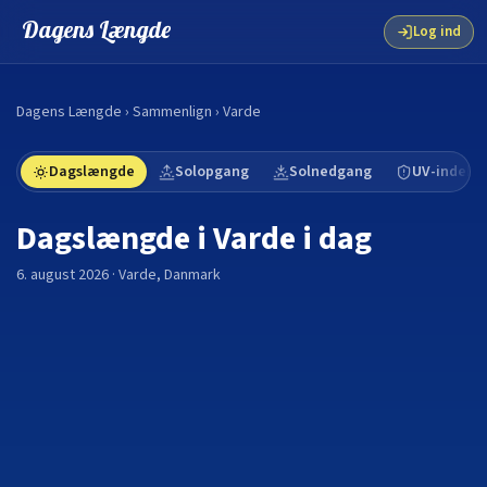
Dagens Længde
Log ind
Dagens Længde
›
Sammenlign
›
Varde
Dagslængde
Solopgang
Solnedgang
UV-indeks
Dagslængde i
Varde
i dag
6. august 2026
·
Varde
,
Danmark