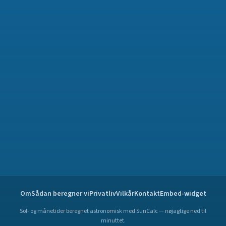
Om
Sådan beregner vi
Privatliv
Vilkår
Kontakt
Embed-widget
Sol- og månetider beregnet astronomisk med SunCalc — nøjagtige ned til
minuttet.