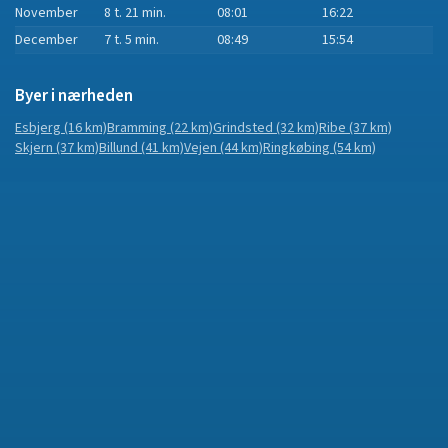
November
8 t. 21 min.
08:01
16:22
December
7 t. 5 min.
08:49
15:54
Byer i nærheden
Esbjerg
(16 km)
Bramming
(22 km)
Grindsted
(32 km)
Ribe
(37 km)
Skjern
(37 km)
Billund
(41 km)
Vejen
(44 km)
Ringkøbing
(54 km)