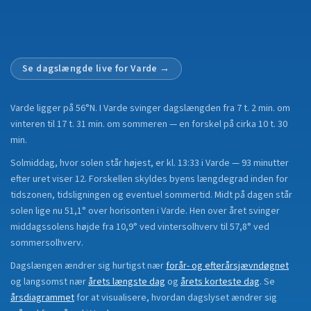
Se dagslængde live for
Varde
→
Varde
ligger på
56°N
.
I Varde svinger dagslængden fra 7 t. 2 min. om
vinteren til 17 t. 31 min. om sommeren — en forskel på cirka 10 t. 30
min.
Solmiddag, hvor solen står højest, er kl. 13:33 i Varde — 93 minutter
efter uret viser 12. Forskellen skyldes byens længdegrad inden for
tidszonen, tidsligningen og eventuel sommertid. Midt på dagen står
solen lige nu 51,1° over horisonten i Varde. Hen over året svinger
middagssolens højde fra 10,9° ved vintersolhverv til 57,8° ved
sommersolhverv.
Dagslængen ændrer sig hurtigst nær
forår- og efterårsjævndøgnet
og langsomst nær
årets længste dag
og
årets korteste dag
.
Se
årsdiagrammet
for at visualisere, hvordan dagslyset ændrer sig