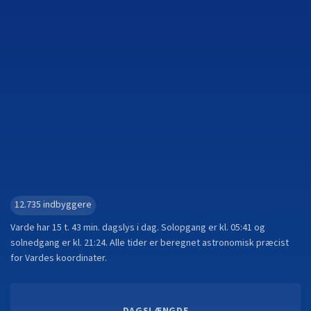
12.735
indbyggere
Varde
har
15 t. 43 min.
dagslys i dag. Solopgang er kl.
05:41
og
solnedgang er kl.
21:24
. Alle tider er beregnet astronomisk præcist
for
Varde
s koordinater.