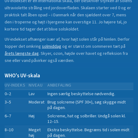
UV-indekset er en international skala, der beskriver styrken af solens
ultraviolette stråling ved jordoverfladen. Skalaen starter ved 0 og er
praktisk talt åben opad – i Danmark når den sjældent over 7, mens
den i troperne og højt i bjergene kan overstige 11. Jo højere tal, jo
kortere tid tager det at blive solskoldet.
UV-indekset afhænger især af, hvor højt solen står på himlen. Derfor
topper det omkring
solmiddag
og er størst om sommeren tæt på
årets længste dag
. Skyer, ozon, højde over havet og refleksion fra
sne eller vand påvirker også værdien.
WHO's UV-skala
UV-INDEKS
NIVEAU
ANBEFALING
0–2
Lav
Ingen særlig beskyttelse nødvendig.
3–5
Moderat
Brug solcreme (SPF 30+), søg skygge midt
på dagen.
6–7
Høj
Solcreme, hat og solbriller. Undgå solen kl.
12–15.
8–10
Meget
Ekstra beskyttelse. Begræns tid i solen midt
høj
på dagen.