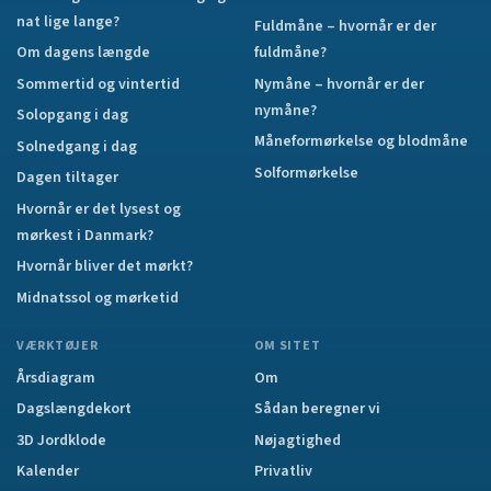
nat lige lange?
Fuldmåne – hvornår er der
Om dagens længde
fuldmåne?
Sommertid og vintertid
Nymåne – hvornår er der
nymåne?
Solopgang i dag
Måneformørkelse og blodmåne
Solnedgang i dag
Solformørkelse
Dagen tiltager
Hvornår er det lysest og
mørkest i Danmark?
Hvornår bliver det mørkt?
Midnatssol og mørketid
VÆRKTØJER
OM SITET
Årsdiagram
Om
Dagslængdekort
Sådan beregner vi
3D Jordklode
Nøjagtighed
Kalender
Privatliv