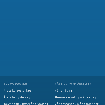
SOL OG DAGSLYS
MÅNE OG FORMØRKELSER
Årets korteste dag
Månen i dag
Årets længste dag
Almanak – sol og måne i dag
Jævndøgn – hvornår er dag og
Månens faser – månekalender