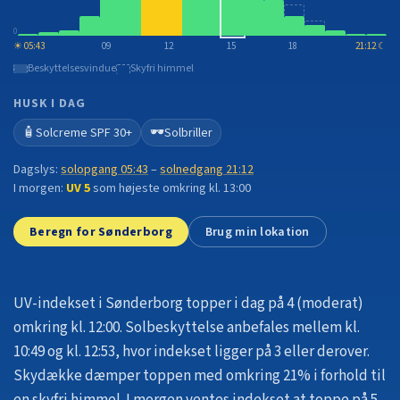
0
☀
05:43
09
12
15
18
21:12
☾
Beskyttelsesvindue
Skyfri himmel
HUSK I DAG
🧴
🕶️
Solcreme SPF 30+
Solbriller
Dagslys:
solopgang
05:43
–
solnedgang
21:12
I morgen:
UV
5
som højeste omkring kl. 13:00
Beregn for Sønderborg
Brug min lokation
UV-indekset i Sønderborg topper i dag på 4 (moderat)
omkring kl. 12:00.
Solbeskyttelse anbefales mellem kl.
10:49 og kl. 12:53, hvor indekset ligger på 3 eller derover.
Skydække dæmper toppen med omkring 21% i forhold til