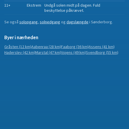
11+
Ekstrem
Undgå solen midt på dagen. Fuld
beskyttelse påkrævet.
Se også
solopgang
,
solnedgang
og
dagslængde
i
Sønderborg
.
Byer i nærheden
Gråsten
(12 km)
Aabenraa
(28 km)
Faaborg
(36 km)
Assens
(41 km)
Haderslev
(42 km)
Marstal
(47 km)
Vojens
(49 km)
Svendborg
(55 km)