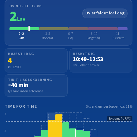
UV NU · KL. 15:00
2
UV er faldet for i dag
Lav
0–2
3–5
6–7
8–10
11+
Lav
Moderat
Høj
Meget høj
Ekstrem
HØJEST I DAG
BESKYT DIG
4
10:49–12:53
UV 3 eller derover
kl. 12:00
TID TIL SOLSKOLDNING
~40 min
lys hud uden solcreme
TIME FOR TIME
Skyer dæmper toppen ca. 21%
4
Solcreme fra UV 3
2