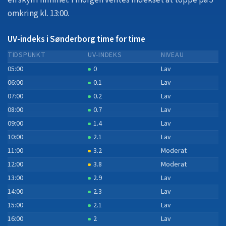
en skyfri himmel.
I morgen ventes indekset at toppe på 5
omkring kl. 13:00.
UV-indeks i Sønderborg time for time
TIDSPUNKT
UV-INDEKS
NIVEAU
05:00
0
Lav
06:00
0.1
Lav
07:00
0.2
Lav
08:00
0.7
Lav
09:00
1.4
Lav
10:00
2.1
Lav
11:00
3.2
Moderat
12:00
3.8
Moderat
13:00
2.9
Lav
14:00
2.3
Lav
15:00
2.1
Lav
16:00
2
Lav