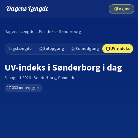
Dagens Længde
Log ind
Dagens Længde
›
UV-indeks
›
Sønderborg
Dagslængde
Solopgang
Solnedgang
UV-indeks
UV-indeks i
Sønderborg
i dag
8. august 2026
·
Sønderborg
,
Danmark
27.033
indbyggere