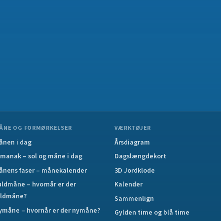
ÅNE OG FORMØRKELSER
VÆRKTØJER
ånen i dag
Årsdiagram
lmanak – sol og måne i dag
Dagslængdekort
ånens faser – månekalender
3D Jordklode
uldmåne – hvornår er der
Kalender
uldmåne?
Sammenlign
ymåne – hvornår er der nymåne?
Gylden time og blå time