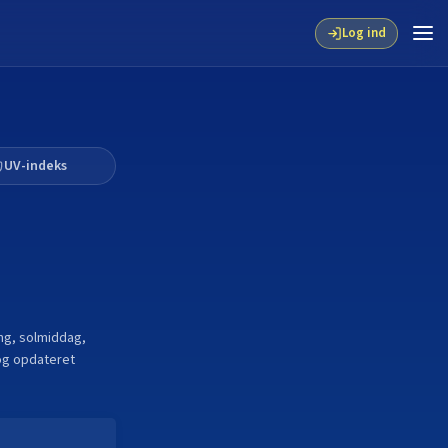
Log ind
UV-indeks
ng, solmiddag,
og opdateret