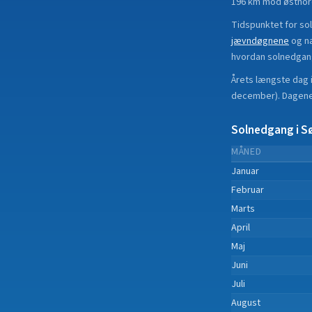
196 km mod østnor
Tidspunktet for so
jævndøgnene
og n
hvordan solnedgan
Årets længste dag 
december
).
Dagene 
Solnedgang i
S
MÅNED
Januar
Februar
Marts
April
Maj
Juni
Juli
August