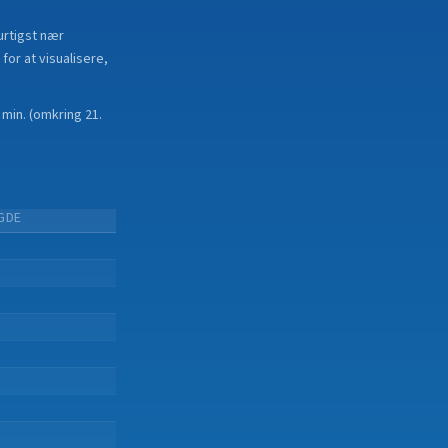
urtigst nær
for at visualisere,
1 min.
(
omkring 21.
GDE
.
.
.