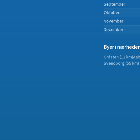
September
Oktober
November
December
Byer i nærhede
Gråsten
(12 km)
Aab
Svendborg
(55 km)