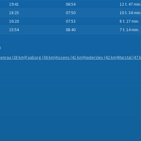
19:41
06:54
12 t. 47 min
18:25
07:50
10 t. 34 min
16:20
07:53
8 t. 27 min.
15:54
08:40
7 t. 14 min.
n
enraa
(28 km)
Faaborg
(36 km)
Assens
(41 km)
Haderslev
(42 km)
Marstal
(47 