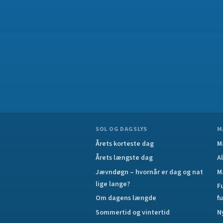
SOL OG DAGSLYS
M
Årets korteste dag
M
Årets længste dag
A
Jævndøgn – hvornår er dag og nat
M
lige lange?
F
Om dagens længde
f
Sommertid og vintertid
N