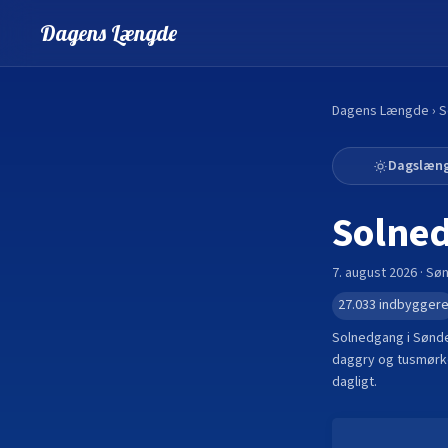
Dagens Længde
Dagens Længde
›
S
Dagslæn
Solne
7. august 2026
·
Søn
27.033
indbygger
Solnedgang i
Sønd
daggry og tusmørke
dagligt.