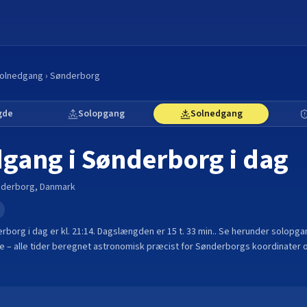
olnedgang
›
Sønderborg
gde
Solopgang
Solnedgang
dgang i
Sønderborg
i dag
derborg
,
Danmark
e
erborg
i dag er kl.
21:14
. Dagslængden er
15 t. 33 min.
.
Se herunder solopga
 – alle tider beregnet astronomisk præcist for
Sønderborg
s koordinater 