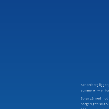
Sønderborg
ligger
sommeren — en forsk
Solen går ned mod 
borgerligt tusmørke