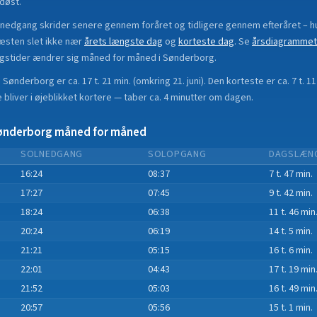
døst.
lnedgang skrider senere gennem foråret og tidligere gennem efteråret
– h
æsten slet ikke nær
årets længste dag
og
korteste dag
.
Se
årsdiagrammet
gstider ændrer sig måned for måned i
Sønderborg
.
i
Sønderborg
er ca.
17 t. 21 min.
(
omkring 21. juni
). Den korteste er ca.
7 t. 1
bliver i øjeblikket
kortere
—
taber
ca.
4
minut
ter
om dagen.
ønderborg
måned for måned
SOLNEDGANG
SOLOPGANG
DAGSLÆN
16:24
08:37
7 t. 47 min.
17:27
07:45
9 t. 42 min.
18:24
06:38
11 t. 46 min
20:24
06:19
14 t. 5 min.
21:21
05:15
16 t. 6 min.
22:01
04:43
17 t. 19 min
21:52
05:03
16 t. 49 min
20:57
05:56
15 t. 1 min.