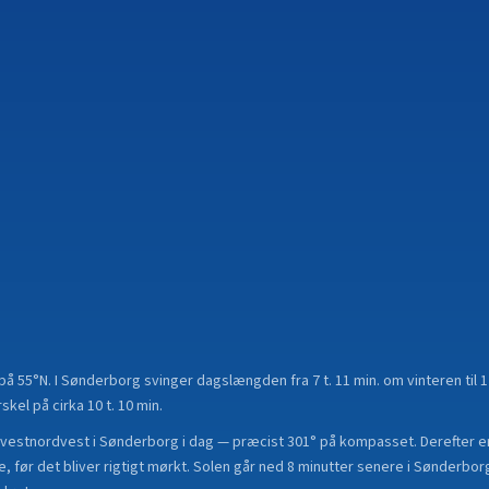
 på
55°N
.
I Sønderborg svinger dagslængden fra 7 t. 11 min. om vinteren til 1
el på cirka 10 t. 10 min.
vestnordvest i Sønderborg i dag — præcist 301° på kompasset. Derefter er
, før det bliver rigtigt mørkt. Solen går ned 8 minutter senere i Sønderbo