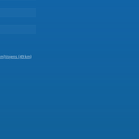
.
.
km)
Vojens
(49 km)