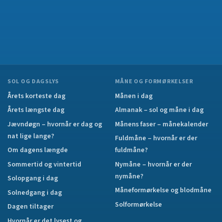
SOL OG DAGSLYS
MÅNE OG FORMØRKELSER
Årets korteste dag
Månen i dag
Årets længste dag
Almanak – sol og måne i dag
Jævndøgn – hvornår er dag og
Månens faser – månekalender
nat lige lange?
Fuldmåne – hvornår er der
Om dagens længde
fuldmåne?
Sommertid og vintertid
Nymåne – hvornår er der
nymåne?
Solopgang i dag
Måneformørkelse og blodmåne
Solnedgang i dag
Solformørkelse
Dagen tiltager
Hvornår er det lysest og