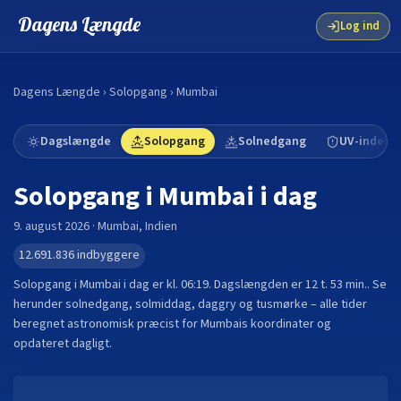
Dagens Længde
Log ind
Dagens Længde
›
Solopgang
›
Mumbai
Dagslængde
Solopgang
Solnedgang
UV-indeks
Solopgang i
Mumbai
i dag
9. august 2026
·
Mumbai
,
Indien
12.691.836
indbyggere
Solopgang i
Mumbai
i dag er kl.
06:19
. Dagslængden er
12 t. 53 min.
.
Se
herunder solnedgang, solmiddag, daggry og tusmørke – alle tider
beregnet astronomisk præcist for
Mumbai
s koordinater og
opdateret dagligt.