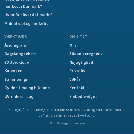
mørkest i Danmark?
Hvornår bliver det mørkt?
Midnatssol og mørketid
VÆRKTØJER
OM SITET
Årsdiagram
Om
Dagslængdekort
Sådan beregner vi
3D Jordklode
Nøjagtighed
Kalender
Privatliv
Sammenlign
Vilkår
Gylden time og blå time
Kontakt
UV-indeks i dag
Embed-widget
Sol- og månetider beregnet astronomisk med SunCalc og kontrolleret mod en
uafhængig efemeride ved hvert build.
©
2026
Dagens Længde