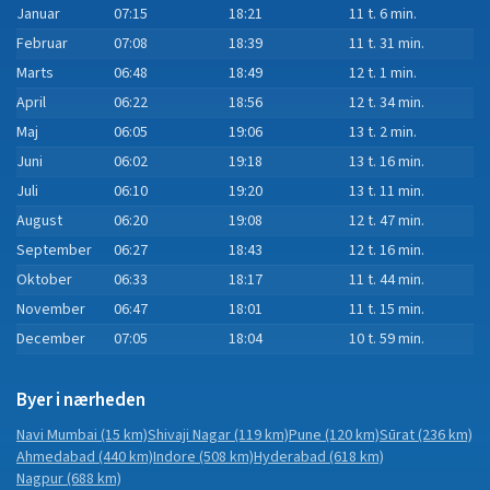
Januar
07:15
18:21
11 t. 6 min.
Februar
07:08
18:39
11 t. 31 min.
Marts
06:48
18:49
12 t. 1 min.
April
06:22
18:56
12 t. 34 min.
Maj
06:05
19:06
13 t. 2 min.
Juni
06:02
19:18
13 t. 16 min.
Juli
06:10
19:20
13 t. 11 min.
August
06:20
19:08
12 t. 47 min.
September
06:27
18:43
12 t. 16 min.
Oktober
06:33
18:17
11 t. 44 min.
November
06:47
18:01
11 t. 15 min.
December
07:05
18:04
10 t. 59 min.
Byer i nærheden
Navi Mumbai
(15 km)
Shivaji Nagar
(119 km)
Pune
(120 km)
Sūrat
(236 km)
Ahmedabad
(440 km)
Indore
(508 km)
Hyderabad
(618 km)
Nagpur
(688 km)