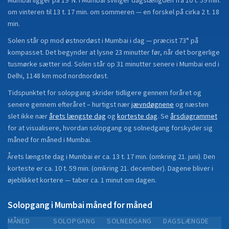
Mumbai
ligger på
19°N
.
I Mumbai svinger dagslængden fra 10 t. 59 min.
om vinteren til 13 t. 17 min. om sommeren — en forskel på cirka 2 t. 18
min.
Solen står op mod østnordøst i Mumbai i dag — præcist 73° på
kompasset. Det begynder at lysne 23 minutter før, når det borgerlige
tusmørke sætter ind. Solen står op 31 minutter senere i Mumbai end i
Delhi, 1148 km mod nordnordøst.
Tidspunktet for solopgang skrider tidligere gennem foråret og
senere gennem efteråret
– hurtigst nær
jævndøgnene
og næsten
slet ikke nær
årets længste dag
og
korteste dag
.
Se
årsdiagrammet
for at visualisere, hvordan solopgang og solnedgang forskyder sig
måned for måned i
Mumbai
.
Årets længste dag i
Mumbai
er ca.
13 t. 17 min.
(
omkring 21. juni
). Den
korteste er ca.
10 t. 59 min.
(
omkring 21. december
).
Dagene bliver i
øjeblikket
kortere
—
taber
ca.
1
minut
om dagen.
Solopgang i
Mumbai
måned for måned
MÅNED
SOLOPGANG
SOLNEDGANG
DAGSLÆNGDE