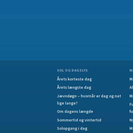
SOL OG DAGSLYS
M
Årets korteste dag
M
Årets længste dag
A
Jævndøgn – hvornår er dag og nat
M
lige lange?
F
Om dagens længde
f
Sommertid og vintertid
N
Solopgang i dag
M