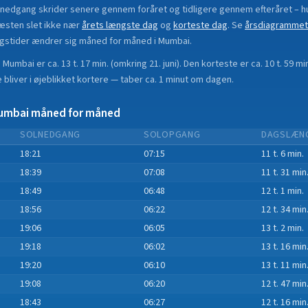
lnedgang skrider senere gennem foråret og tidligere gennem efteråret
– h
æsten slet ikke nær
årets længste dag
og
korteste dag
.
Se
årsdiagrammet
gstider ændrer sig måned for måned i
Mumbai
.
i
Mumbai
er ca.
13 t. 17 min.
(
omkring 21. juni
). Den korteste er ca.
10 t. 59 mi
bliver i øjeblikket
kortere
—
taber
ca.
1
minut
om dagen.
umbai
måned for måned
SOLNEDGANG
SOLOPGANG
DAGSLÆN
18:21
07:15
11 t. 6 min.
18:39
07:08
11 t. 31 min
18:49
06:48
12 t. 1 min.
18:56
06:22
12 t. 34 min
19:06
06:05
13 t. 2 min.
19:18
06:02
13 t. 16 min
19:20
06:10
13 t. 11 min
19:08
06:20
12 t. 47 min
18:43
06:27
12 t. 16 min