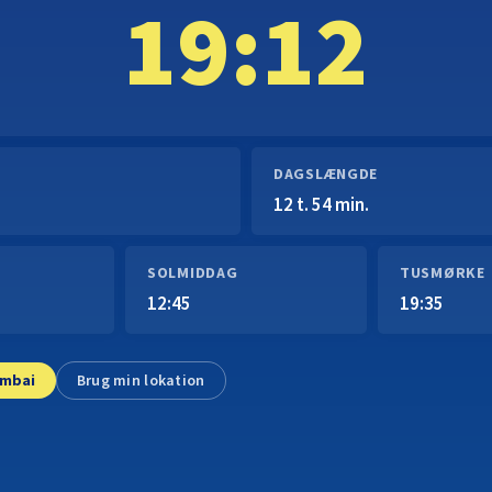
19:12
DAGSLÆNGDE
12 t. 54 min.
SOLMIDDAG
TUSMØRKE
12:45
19:35
umbai
Brug min lokation