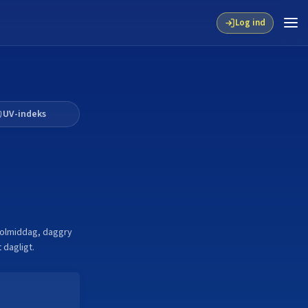
Log ind
UV-indeks
solmiddag, daggry
 dagligt.