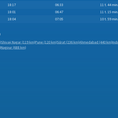
18:17
06:33
11 t. 44 min
18:01
06:47
11 t. 15 min
18:04
07:05
10 t. 59 min
n
)
Shivaji Nagar
(119 km)
Pune
(120 km)
Sūrat
(236 km)
Ahmedabad
(440 km)
Ind
)
Nagpur
(688 km)