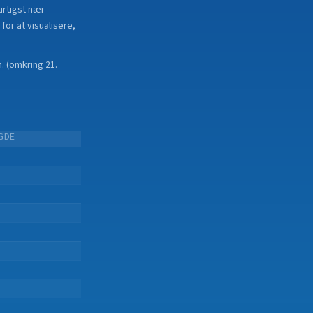
urtigst nær
for at visualisere,
n.
(
omkring 21.
GDE
.
.
.
.
.
.