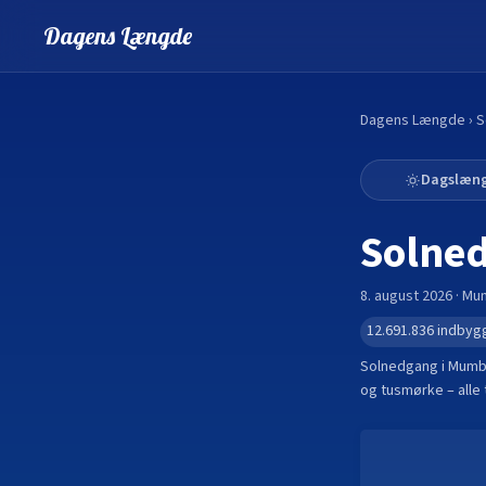
Dagens Længde
Dagens Længde
›
S
Dagslæn
Solne
8. august 2026
·
Mu
12.691.836
indbyg
Solnedgang i
Mumb
og tusmørke – alle