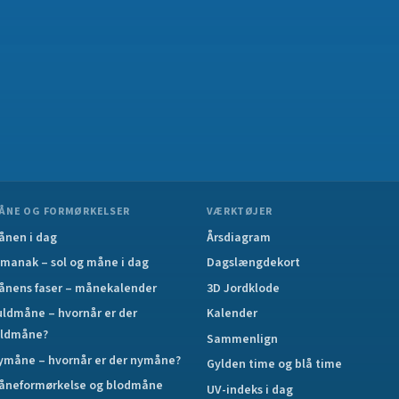
ÅNE OG FORMØRKELSER
VÆRKTØJER
ånen i dag
Årsdiagram
lmanak – sol og måne i dag
Dagslængdekort
ånens faser – månekalender
3D Jordklode
uldmåne – hvornår er der
Kalender
uldmåne?
Sammenlign
ymåne – hvornår er der nymåne?
Gylden time og blå time
åneformørkelse og blodmåne
UV-indeks i dag