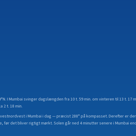
9°N
.
I Mumbai svinger dagslængden fra 10 t. 59 min. om vinteren til 13 t. 1
a 2 t. 18 min.
vestnordvest i Mumbai i dag — præcist 288° på kompasset. Derefter er der
, før det bliver rigtigt mørkt. Solen går ned 4 minutter senere i Mumbai end