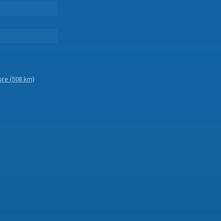
.
.
.
ore
(508 km)