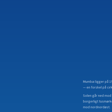
Mumbai
ligger på
1
— en forskel på cirk
Solen går ned mod 
borgerligt tusmørke
mod nordnordøst.