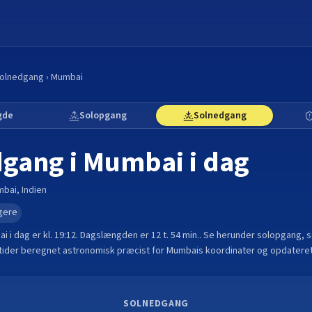
olnedgang
›
Mumbai
gde
Solopgang
Solnedgang
dgang i
Mumbai
i dag
mbai
,
Indien
gere
ai
i dag er kl.
19:12
. Dagslængden er
12 t. 54 min.
.
Se herunder solopgang, 
 tider beregnet astronomisk præcist for
Mumbai
s koordinater og opdateret
SOLNEDGANG