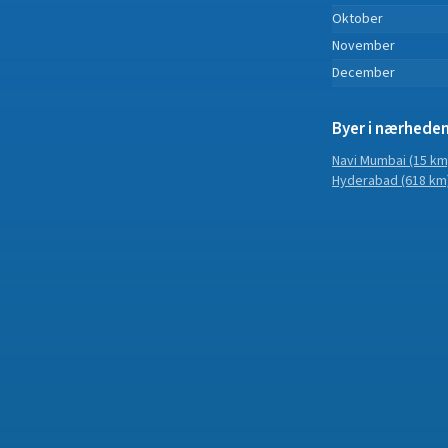
Oktober
November
December
Byer i nærhede
Navi Mumbai
(15 km
Hyderabad
(618 km