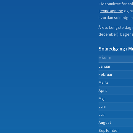
Tidspunktet for so
jævndøgnene
og n
hvordan solnedgan
Årets længste dag 
december
).
Dagene 
Solnedgang i
M
MÅNED
Januar
Februar
Marts
April
Maj
Juni
Juli
August
September