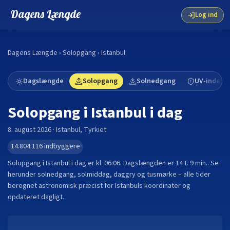
Dagens Længde
Log ind
Dagens Længde
›
Solopgang
›
Istanbul
Dagslængde
Solopgang
Solnedgang
UV-indeks
Solopgang i
Istanbul
i dag
8. august 2026
·
Istanbul
,
Tyrkiet
14.804.116
indbyggere
Solopgang i
Istanbul
i dag er kl.
06:06
. Dagslængden er
14 t. 9 min.
.
Se
herunder solnedgang, solmiddag, daggry og tusmørke – alle tider
beregnet astronomisk præcist for
Istanbul
s koordinater og
opdateret dagligt.