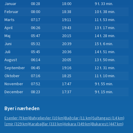
Januar
08:28
18:00
9 t. 33 min.
Februar
08:00
18:38
10 t. 38 min.
Marts
07:17
19:11
11 t. 53 min.
April
06:26
19:43
13 t. 17 min.
Maj
05:47
20:15
14 t. 28 min.
Juni
05:32
20:39
15 t. 6 min.
Juli
05:45
20:36
14 t. 51 min.
August
06:14
20:05
13 t. 50 min.
September
06:45
19:16
12 t. 31 min.
Oktober
07:16
18:25
11 t. 10 min.
November
07:52
17:47
9 t. 55 min.
December
08:23
17:37
9 t. 15 min.
Byer i nærheden
Esenler
(9 km)
Bahçelievler
(10 km)
Bağcılar
(11 km)
Sultangazi
(14 km)
İzmir
(329 km)
Karabağlar
(333 km)
Ankara
(349 km)
Bukarest
(447 km)