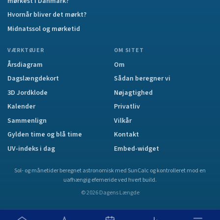
mørkest i Danmark?
Hvornår bliver det mørkt?
Midnatssol og mørketid
VÆRKTØJER
OM SITET
Årsdiagram
Om
Dagslængdekort
Sådan beregner vi
3D Jordklode
Nøjagtighed
Kalender
Privatliv
Sammenlign
Vilkår
Gylden time og blå time
Kontakt
UV-indeks i dag
Embed-widget
Sol- og månetider beregnet astronomisk med SunCalc og kontrolleret mod en
uafhængig efemeride ved hvert build.
©
2026
Dagens Længde