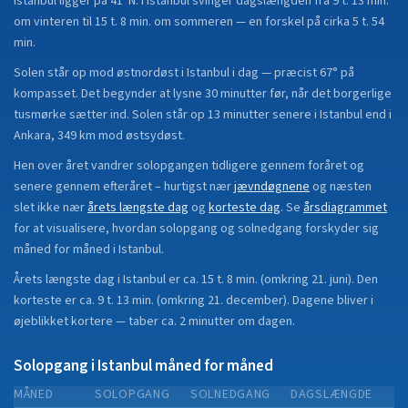
Istanbul
ligger på
41°N
.
I Istanbul svinger dagslængden fra 9 t. 13 min.
om vinteren til 15 t. 8 min. om sommeren — en forskel på cirka 5 t. 54
min.
Solen står op mod østnordøst i Istanbul i dag — præcist 67° på
kompasset. Det begynder at lysne 30 minutter før, når det borgerlige
tusmørke sætter ind. Solen står op 13 minutter senere i Istanbul end i
Ankara, 349 km mod østsydøst.
Hen over året vandrer solopgangen tidligere gennem foråret og
senere gennem efteråret
– hurtigst nær
jævndøgnene
og næsten
slet ikke nær
årets længste dag
og
korteste dag
.
Se
årsdiagrammet
for at visualisere, hvordan solopgang og solnedgang forskyder sig
måned for måned i
Istanbul
.
Årets længste dag i
Istanbul
er ca.
15 t. 8 min.
(
omkring 21. juni
). Den
korteste er ca.
9 t. 13 min.
(
omkring 21. december
).
Dagene bliver i
øjeblikket
kortere
—
taber
ca.
2
minut
ter
om dagen.
Solopgang i
Istanbul
måned for måned
MÅNED
SOLOPGANG
SOLNEDGANG
DAGSLÆNGDE