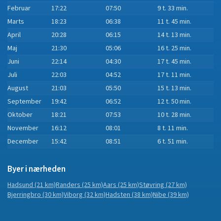
Februar
17:22
07:50
9 t. 33 min.
Marts
18:23
06:38
11 t. 45 min.
April
20:28
06:15
14 t. 13 min.
Maj
21:30
05:06
16 t. 25 min.
Juni
22:14
04:30
17 t. 45 min.
Juli
22:03
04:52
17 t. 11 min.
August
21:03
05:50
15 t. 13 min.
September
19:42
06:52
12 t. 50 min.
Oktober
18:21
07:53
10 t. 28 min.
November
16:12
08:01
8 t. 11 min.
December
15:42
08:51
6 t. 51 min.
Byer i nærheden
Hadsund
(21 km)
Randers
(25 km)
Aars
(25 km)
Støvring
(27 km)
Bjerringbro
(30 km)
Viborg
(32 km)
Hadsten
(38 km)
Nibe
(39 km)