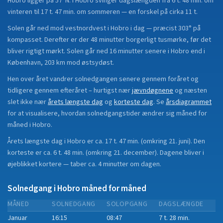
Hobro
ligger på
57°N
.
I Hobro svinger dagslængden fra 6 t. 48 min. om
vinteren til 17 t. 47 min. om sommeren — en forskel på cirka 11 t.
Solen går ned mod vestnordvest i Hobro i dag — præcist 303° på
kompasset. Derefter er der 48 minutter borgerligt tusmørke, før det
bliver rigtigt mørkt. Solen går ned 16 minutter senere i Hobro end i
København, 203 km mod østsydøst.
Hen over året vandrer solnedgangen senere gennem foråret og
tidligere gennem efteråret
– hurtigst nær
jævndøgnene
og næsten
slet ikke nær
årets længste dag
og
korteste dag
.
Se
årsdiagrammet
for at visualisere, hvordan solnedgangstider ændrer sig måned for
måned i
Hobro
.
Årets længste dag i
Hobro
er ca.
17 t. 47 min.
(
omkring 21. juni
). Den
korteste er ca.
6 t. 48 min.
(
omkring 21. december
).
Dagene bliver i
øjeblikket
kortere
—
taber
ca.
4
minut
ter
om dagen.
Solnedgang i
Hobro
måned for måned
MÅNED
SOLNEDGANG
SOLOPGANG
DAGSLÆNGDE
Januar
16:15
08:47
7 t. 28 min.