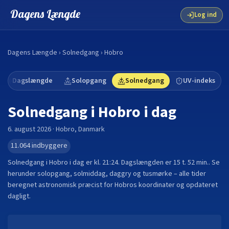
Dagens Længde
Log ind
Dagens Længde
›
Solnedgang
›
Hobro
Dagslængde
Solopgang
Solnedgang
UV-indeks
Solnedgang i
Hobro
i dag
6. august 2026
·
Hobro
,
Danmark
11.064
indbyggere
Solnedgang i
Hobro
i dag er kl.
21:24
. Dagslængden er
15 t. 52 min.
.
Se
herunder solopgang, solmiddag, daggry og tusmørke – alle tider
beregnet astronomisk præcist for
Hobro
s koordinater og opdateret
dagligt.