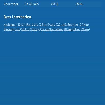
December
6 t. 51 min.
08:51
15:42
Byer i nærheden
Hadsund
(21 km)
Randers
(25 km)
Aars
(25 km)
Støvring
(27 km)
Bjerringbro
(30 km)
Viborg
(32 km)
Hadsten
(38 km)
Nibe
(39 km)