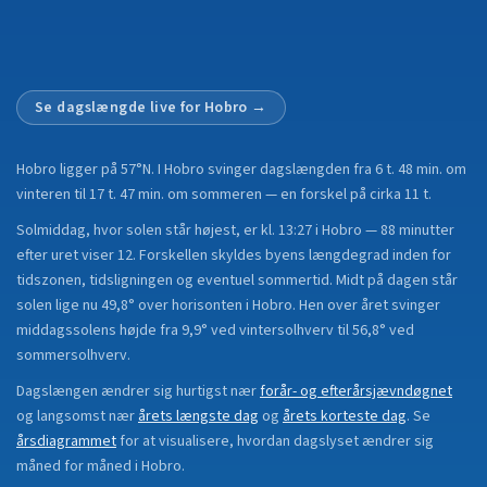
Se dagslængde live for
Hobro
→
Hobro
ligger på
57°N
.
I Hobro svinger dagslængden fra 6 t. 48 min. om
vinteren til 17 t. 47 min. om sommeren — en forskel på cirka 11 t.
Solmiddag, hvor solen står højest, er kl. 13:27 i Hobro — 88 minutter
efter uret viser 12. Forskellen skyldes byens længdegrad inden for
tidszonen, tidsligningen og eventuel sommertid. Midt på dagen står
solen lige nu 49,8° over horisonten i Hobro. Hen over året svinger
middagssolens højde fra 9,9° ved vintersolhverv til 56,8° ved
sommersolhverv.
Dagslængen ændrer sig hurtigst nær
forår- og efterårsjævndøgnet
og langsomst nær
årets længste dag
og
årets korteste dag
.
Se
årsdiagrammet
for at visualisere, hvordan dagslyset ændrer sig
måned for måned i
Hobro
.