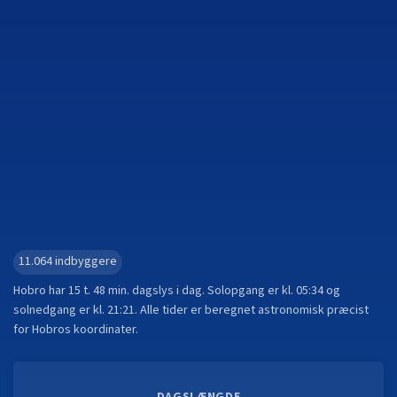
11.064
indbyggere
Hobro
har
15 t. 48 min.
dagslys i dag. Solopgang er kl.
05:34
og
solnedgang er kl.
21:21
. Alle tider er beregnet astronomisk præcist
for
Hobro
s koordinater.