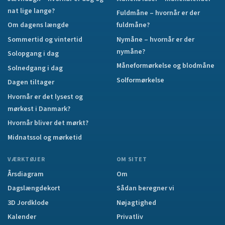
nat lige lange?
Fuldmåne – hvornår er der
Om dagens længde
fuldmåne?
Sommertid og vintertid
Nymåne – hvornår er der
nymåne?
Solopgang i dag
Måneformørkelse og blodmåne
Solnedgang i dag
Solformørkelse
Dagen tiltager
Hvornår er det lysest og
mørkest i Danmark?
Hvornår bliver det mørkt?
Midnatssol og mørketid
VÆRKTØJER
OM SITET
Årsdiagram
Om
Dagslængdekort
Sådan beregner vi
3D Jordklode
Nøjagtighed
Kalender
Privatliv