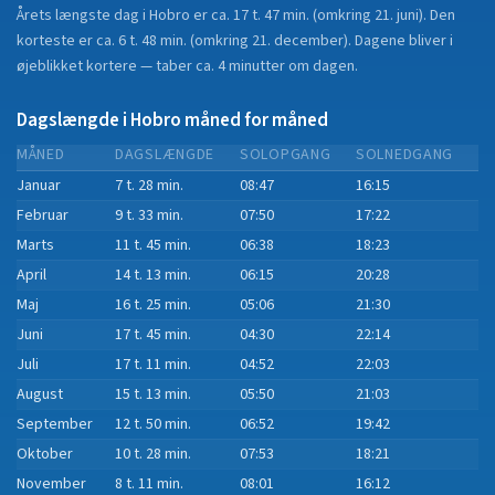
Årets længste dag i
Hobro
er ca.
17 t. 47 min.
(
omkring 21. juni
). Den
korteste er ca.
6 t. 48 min.
(
omkring 21. december
).
Dagene bliver i
øjeblikket
kortere
—
taber
ca.
4
minut
ter
om dagen.
Dagslængde i
Hobro
måned for måned
MÅNED
DAGSLÆNGDE
SOLOPGANG
SOLNEDGANG
Januar
7 t. 28 min.
08:47
16:15
Februar
9 t. 33 min.
07:50
17:22
Marts
11 t. 45 min.
06:38
18:23
April
14 t. 13 min.
06:15
20:28
Maj
16 t. 25 min.
05:06
21:30
Juni
17 t. 45 min.
04:30
22:14
Juli
17 t. 11 min.
04:52
22:03
August
15 t. 13 min.
05:50
21:03
September
12 t. 50 min.
06:52
19:42
Oktober
10 t. 28 min.
07:53
18:21
November
8 t. 11 min.
08:01
16:12