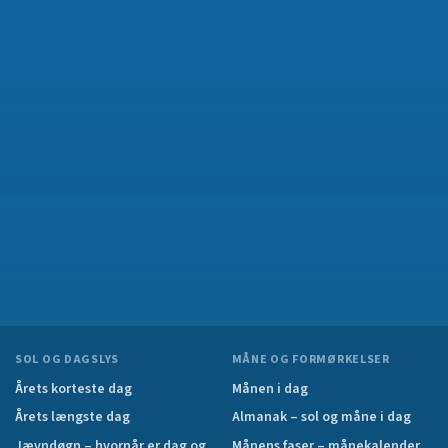
SOL OG DAGSLYS
MÅNE OG FORMØRKELSER
Årets korteste dag
Månen i dag
Årets længste dag
Almanak – sol og måne i dag
Jævndøgn – hvornår er dag og
Månens faser – månekalender