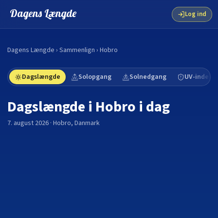
Dagens Længde
Log ind
Dagens Længde
›
Sammenlign
›
Hobro
Dagslængde
Solopgang
Solnedgang
UV-indeks
Dagslængde i
Hobro
i dag
7. august 2026
·
Hobro
,
Danmark