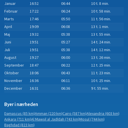
Januar
16:52
06:44
10 t. 8 min.
Februar
17:22
06:24
10 t. 58 min.
Marts
17:46
05:50
11 t. 56 min.
April
19:09
06:08
13 t. 1 min.
Maj
19:32
05:38
13 t. 55 min.
Juni
19:51
05:27
14 t. 24 min.
Juli
19:51
05:38
14 t. 12 min.
August
19:27
06:00
13 t. 26 min.
September
18:47
06:22
12 t. 25 min.
Oktober
18:06
06:43
11 t. 23 min.
November
16:36
06:11
10 t. 25 min.
December
16:31
06:36
9 t. 55 min.
Byer i nærheden
Damascus
(85 km)
Amman
(220 km)
Cairo
(587 km)
Alexandria
(603 km)
Ankara
(711 km)
Al Mawşil al Jadīdah
(743 km)
Mosul
(744 km)
Baghdad
(823 km)