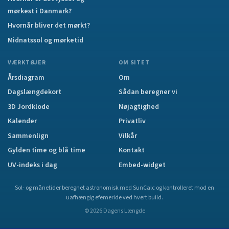
mørkest i Danmark?
Hvornår bliver det mørkt?
Midnatssol og mørketid
VÆRKTØJER
OM SITET
Årsdiagram
Om
Dagslængdekort
Sådan beregner vi
3D Jordklode
Nøjagtighed
Kalender
Privatliv
Sammenlign
Vilkår
Gylden time og blå time
Kontakt
UV-indeks i dag
Embed-widget
Sol- og månetider beregnet astronomisk med SunCalc og kontrolleret mod en
uafhængig efemeride ved hvert build.
©
2026
Dagens Længde