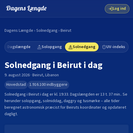
Dagens Længde
Log ind
Dagens Længde
›
Solnedgang
›
Beirut
Dagslængde
Solopgang
Solnedgang
UV-indeks
Solnedgang i
Beirut
i dag
9. august 2026
·
Beirut
,
Libanon
Hovedstad
1.916.100
indbyggere
Solnedgang i
Beirut
i dag er kl.
19:33
. Dagslængden er
13 t. 37 min.
.
Se
herunder solopgang, solmiddag, daggry og tusmørke – alle tider
beregnet astronomisk præcist for
Beirut
s koordinater og opdateret
dagligt.