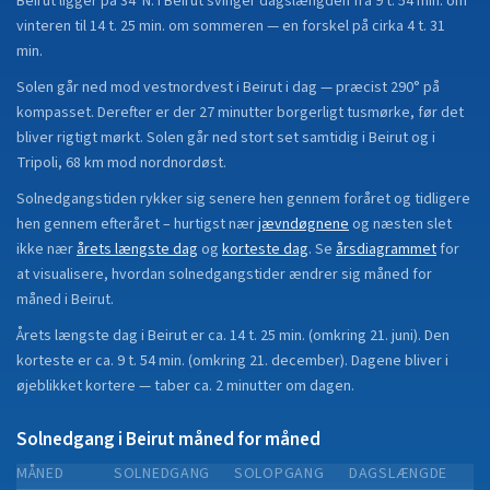
Beirut
ligger på
34°N
.
I Beirut svinger dagslængden fra 9 t. 54 min. om
vinteren til 14 t. 25 min. om sommeren — en forskel på cirka 4 t. 31
min.
Solen går ned mod vestnordvest i Beirut i dag — præcist 290° på
kompasset. Derefter er der 27 minutter borgerligt tusmørke, før det
bliver rigtigt mørkt. Solen går ned stort set samtidig i Beirut og i
Tripoli, 68 km mod nordnordøst.
Solnedgangstiden rykker sig senere hen gennem foråret og tidligere
hen gennem efteråret
– hurtigst nær
jævndøgnene
og næsten slet
ikke nær
årets længste dag
og
korteste dag
.
Se
årsdiagrammet
for
at visualisere, hvordan solnedgangstider ændrer sig måned for
måned i
Beirut
.
Årets længste dag i
Beirut
er ca.
14 t. 25 min.
(
omkring 21. juni
). Den
korteste er ca.
9 t. 54 min.
(
omkring 21. december
).
Dagene bliver i
øjeblikket
kortere
—
taber
ca.
2
minut
ter
om dagen.
Solnedgang i
Beirut
måned for måned
MÅNED
SOLNEDGANG
SOLOPGANG
DAGSLÆNGDE