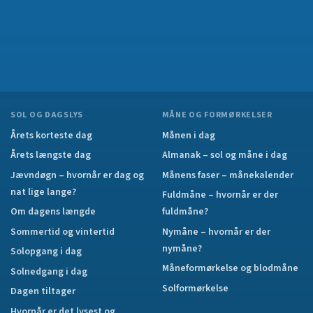
SOL OG DAGSLYS
MÅNE OG FORMØRKELSER
Årets korteste dag
Månen i dag
Årets længste dag
Almanak – sol og måne i dag
Jævndøgn – hvornår er dag og
Månens faser – månekalender
nat lige lange?
Fuldmåne – hvornår er der
Om dagens længde
fuldmåne?
Sommertid og vintertid
Nymåne – hvornår er der
nymåne?
Solopgang i dag
Måneformørkelse og blodmåne
Solnedgang i dag
Solformørkelse
Dagen tiltager
Hvornår er det lysest og