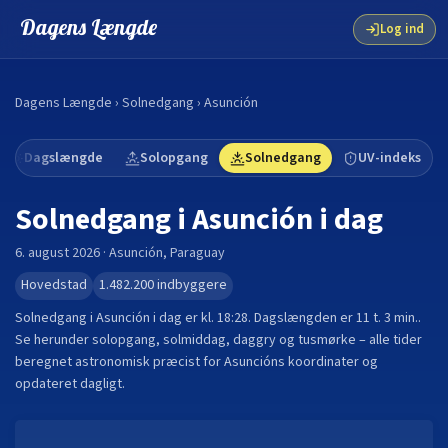
Dagens Længde
Log ind
Dagens Længde
›
Solnedgang
›
Asunción
Dagslængde
Solopgang
Solnedgang
UV-indeks
Solnedgang i
Asunción
i dag
6. august 2026
·
Asunción
,
Paraguay
Hovedstad
1.482.200
indbyggere
Solnedgang i
Asunción
i dag er kl.
18:28
. Dagslængden er
11 t. 3 min.
.
Se herunder solopgang, solmiddag, daggry og tusmørke – alle tider
beregnet astronomisk præcist for
Asunción
s koordinater og
opdateret dagligt.