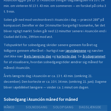
Asunción
ligger på
25°S
.
I Asunción svinger dagslængden fra 10 t. 34
min. om vinteren til 13 t. 43 min. om sommeren — en forskel på cirka 3
t. 9 min.
Solen går ned mod vestnordvest i Asunción i dag — præcist 288° på
kompasset. Derefter er der 24 minutter borgerligt tusmørke, før det
bliver rigtigt mørkt. Solen går ned 12 minutter senere i Asunción end i
Ciudad del Este, 299 km mod øst.
Tidspunktet for solnedgang skrider senere gennem foråret og
tidligere gennem efteråret
– hurtigst nær
jævndøgnene
og næsten
slet ikke nær
årets længste dag
og
korteste dag
.
Se
årsdiagrammet
for at visualisere, hvordan solnedgangstider ændrer sig måned for
måned i
Asunción
.
Årets længste dag i
Asunción
er ca.
13 t. 43 min.
(
omkring 21.
december
). Den korteste er ca.
10 t. 34 min.
(
omkring 21. juni
).
Dagene
bliver i øjeblikket
længere
—
vinder
ca.
1
minut
om dagen.
Solnedgang i
Asunción
måned for måned
MÅNED
SOLNEDGANG
SOLOPGANG
DAGSLÆNGDE