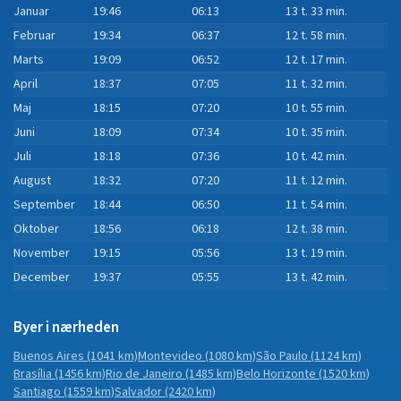
Januar
19:46
06:13
13 t. 33 min.
Februar
19:34
06:37
12 t. 58 min.
Marts
19:09
06:52
12 t. 17 min.
April
18:37
07:05
11 t. 32 min.
Maj
18:15
07:20
10 t. 55 min.
Juni
18:09
07:34
10 t. 35 min.
Juli
18:18
07:36
10 t. 42 min.
August
18:32
07:20
11 t. 12 min.
September
18:44
06:50
11 t. 54 min.
Oktober
18:56
06:18
12 t. 38 min.
November
19:15
05:56
13 t. 19 min.
December
19:37
05:55
13 t. 42 min.
Byer i nærheden
Buenos Aires
(1041 km)
Montevideo
(1080 km)
São Paulo
(1124 km)
Brasília
(1456 km)
Rio de Janeiro
(1485 km)
Belo Horizonte
(1520 km)
Santiago
(1559 km)
Salvador
(2420 km)