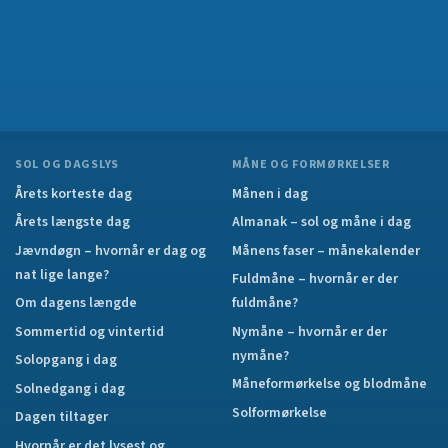
SOL OG DAGSLYS
MÅNE OG FORMØRKELSER
Årets korteste dag
Månen i dag
Årets længste dag
Almanak – sol og måne i dag
Jævndøgn – hvornår er dag og
Månens faser – månekalender
nat lige lange?
Fuldmåne – hvornår er der
Om dagens længde
fuldmåne?
Sommertid og vintertid
Nymåne – hvornår er der
nymåne?
Solopgang i dag
Måneformørkelse og blodmåne
Solnedgang i dag
Solformørkelse
Dagen tiltager
Hvornår er det lysest og