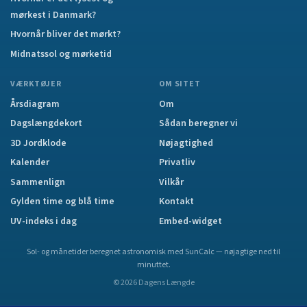
mørkest i Danmark?
Hvornår bliver det mørkt?
Midnatssol og mørketid
VÆRKTØJER
OM SITET
Årsdiagram
Om
Dagslængdekort
Sådan beregner vi
3D Jordklode
Nøjagtighed
Kalender
Privatliv
Sammenlign
Vilkår
Gylden time og blå time
Kontakt
UV-indeks i dag
Embed-widget
Sol- og månetider beregnet astronomisk med SunCalc — nøjagtige ned til
minuttet.
©
2026
Dagens Længde