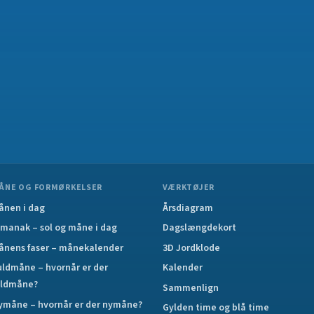
ÅNE OG FORMØRKELSER
VÆRKTØJER
ånen i dag
Årsdiagram
lmanak – sol og måne i dag
Dagslængdekort
ånens faser – månekalender
3D Jordklode
uldmåne – hvornår er der
Kalender
uldmåne?
Sammenlign
ymåne – hvornår er der nymåne?
Gylden time og blå time