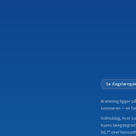
Se dagslængde
Bramming
ligger p
sommeren — en forsk
Solmiddag, hvor sol
byens længdegrad i
50,7° over horisont