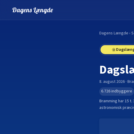
Dagens Længde
Dagens Længde
›
S
Dagslæn
Dagsl
8. august 2026
·
Br
6.726
indbyggere
Bramming
har
15 t.
astronomisk præcis