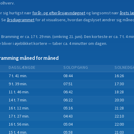
olhverv.
 sig hurtigst nær
forår- og efterårsjævndøgnet
og langsomst nær
årets l
.
Se
årsdiagrammet
for at visualisere, hvordan dagslyset ændrer sig måne
i
Bramming
er ca.
17 t. 29 min.
(
omkring 21. juni
). Den korteste er ca.
7 t. 4 mi
bliver i øjeblikket
kortere
—
taber
ca.
4
minut
ter
om dagen.
ramming
måned for måned
DAGSLÆNGDE
SOLOPGANG
SOLNEDG
7 t. 41 min.
08:44
16:26
9 t. 39 min.
07:51
17:30
11 t. 46 min.
06:42
18:28
14 t. 7 min.
06:22
20:30
16 t. 12 min.
05:16
21:28
17 t. 27 min.
04:43
22:10
16 t. 56 min.
05:04
22:00
15 t. 4 min.
05:58
21:03