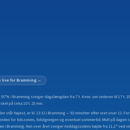
 live for
Bramming
→
å
55°N
.
I Bramming svinger dagslængden fra 7 t. 4 min. om vinteren til 17 t. 2
el på cirka 10 t. 25 min.
en står højest, er kl. 13:32 i Bramming — 92 minutter efter uret viser 12. Fo
nden for tidszonen, tidsligningen og eventuel sommertid. Midt på dagen st
en i Bramming. Hen over året svinger middagssolens højde fra 11,1° ved vin