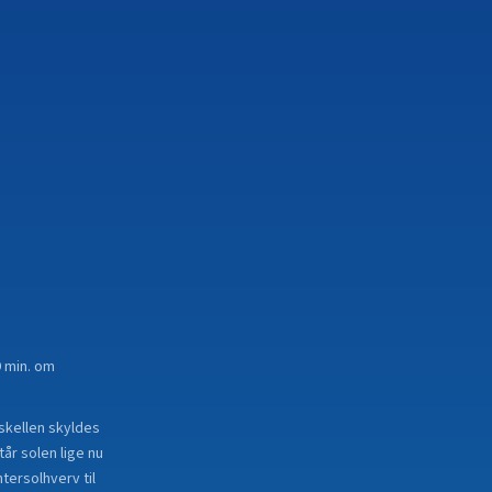
9 min. om
rskellen skyldes
år solen lige nu
tersolhverv til