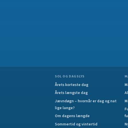
SOL OG DAGSLYS
M
Årets korteste dag
M
Årets længste dag
A
Jævndøgn – hvornår er dag og nat
M
lige lange?
F
Om dagens længde
f
Sommertid og vintertid
N