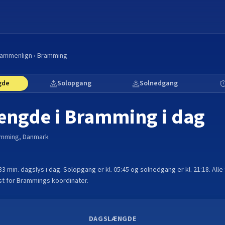
ammenlign
›
Bramming
gde
Solopgang
Solnedgang
ængde i
Bramming
i dag
amming
,
Danmark
 33 min.
dagslys i dag. Solopgang er kl.
05:45
og solnedgang er kl.
21:18
. All
t for
Bramming
s koordinater.
DAGSLÆNGDE