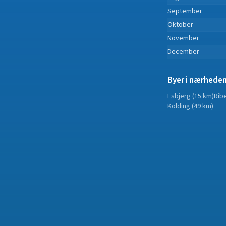
September
Oktober
November
December
Byer i nærhede
Esbjerg
(15 km)
Rib
Kolding
(49 km)