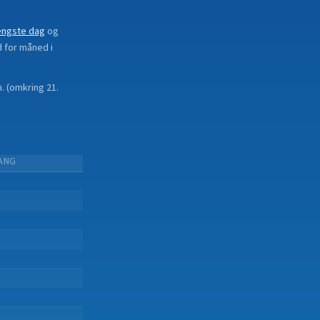
ængste dag
og
d for måned i
n.
(
omkring 21.
ANG