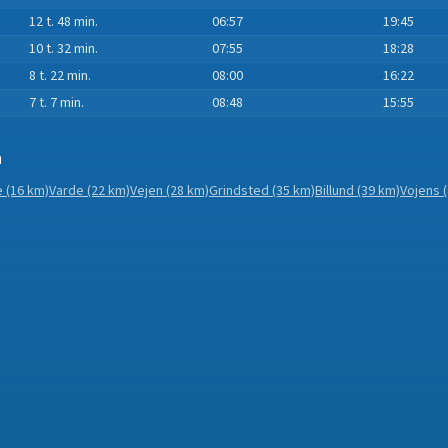
12 t. 48 min.
06:57
19:45
10 t. 32 min.
07:55
18:28
8 t. 22 min.
08:00
16:22
7 t. 7 min.
08:48
15:55
n
e
(16 km)
Varde
(22 km)
Vejen
(28 km)
Grindsted
(35 km)
Billund
(39 km)
Vojens
(