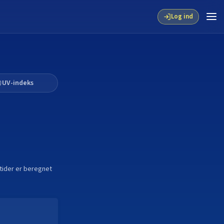
Log ind
UV-indeks
e tider er beregnet