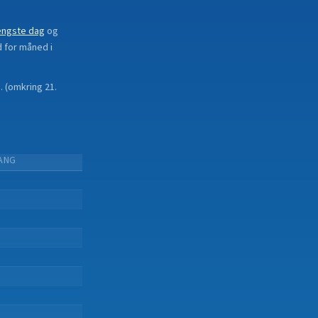
ængste dag
og
d for måned i
.
(
omkring 21.
ANG