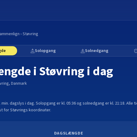
ammenlign
›
Støvring
gde
Solopgang
Solnedgang
ængde i
Støvring
i dag
vring
,
Danmark
1 min.
dagslys i dag. Solopgang er kl.
05:36
og solnedgang er kl.
21:18
. Alle 
t for
Støvring
s koordinater.
DAGSLÆNGDE