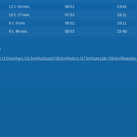
12 t. 50 min.
06:52
19:42
10 t. 27 min.
07:53
18:21
8 t. 9 min.
08:02
16:11
6 t. 48 min.
08:53
15:40
n
g
(19 km)
Aars
(21 km)
Hadsund
(26 km)
Hobro
(27 km)
Løgstør
(36 km)
Brønder