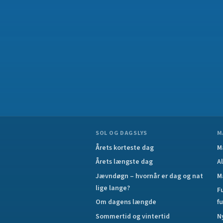
SOL OG DAGSLYS
M
Årets korteste dag
M
Årets længste dag
A
Jævndøgn – hvornår er dag og nat
M
lige lange?
F
Om dagens længde
f
Sommertid og vintertid
N