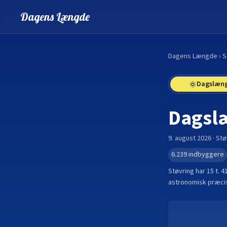
Dagens Længde
Dagens Længde
›
S
Dagslæn
Dagsl
9. august 2026
·
Stø
6.239
indbyggere
Støvring
har
15 t. 4
astronomisk præcis