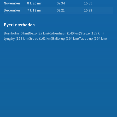
November
8 t. 26 min.
07:34
15:59
December
7 t. 12 min.
08:21
15:33
Byer i nærheden
Bornholm
(0 km)
Nexø
(27 km)
København
(149 km)
Stege
(155 km)
Lyngby
(158 km)
Greve
(161 km)
Ballerup
(164 km)
Taastrup
(164 km)