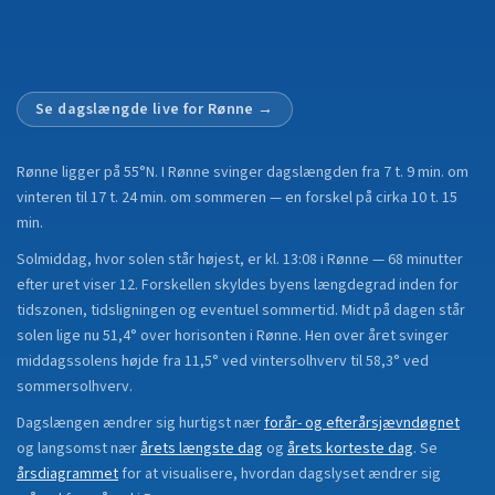
Se dagslængde live for
Rønne
→
Rønne
ligger på
55°N
.
I Rønne svinger dagslængden fra 7 t. 9 min. om
vinteren til 17 t. 24 min. om sommeren — en forskel på cirka 10 t. 15
min.
Solmiddag, hvor solen står højest, er kl. 13:08 i Rønne — 68 minutter
efter uret viser 12. Forskellen skyldes byens længdegrad inden for
tidszonen, tidsligningen og eventuel sommertid. Midt på dagen står
solen lige nu 51,4° over horisonten i Rønne. Hen over året svinger
middagssolens højde fra 11,5° ved vintersolhverv til 58,3° ved
sommersolhverv.
Dagslængen ændrer sig hurtigst nær
forår- og efterårsjævndøgnet
og langsomst nær
årets længste dag
og
årets korteste dag
.
Se
årsdiagrammet
for at visualisere, hvordan dagslyset ændrer sig