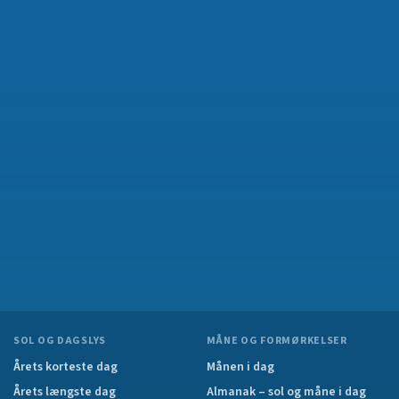
SOL OG DAGSLYS
MÅNE OG FORMØRKELSER
Årets korteste dag
Månen i dag
Årets længste dag
Almanak – sol og måne i dag