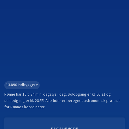
13.890
indbyggere
Rønne
har
15 t. 34 min.
dagslys i dag. Solopgang er kl.
05:21
og
solnedgang er kl.
20:55
. Alle tider er beregnet astronomisk præcist
for
Rønne
s koordinater.