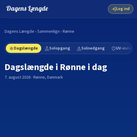
Dagens Længde
Log ind
Dagens Længde
›
Sammenlign
›
Rønne
Dagslængde
Solopgang
Solnedgang
UV-indeks
Dagslængde i
Rønne
i dag
7. august 2026
·
Rønne
,
Danmark