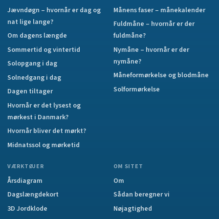
Jævndøgn – hvornår er dag og
Månens faser – månekalender
nat lige lange?
Fuldmåne – hvornår er der
Om dagens længde
fuldmåne?
Sommertid og vintertid
Nymåne – hvornår er der
nymåne?
Solopgang i dag
Måneformørkelse og blodmåne
Solnedgang i dag
Solformørkelse
Dagen tiltager
Hvornår er det lysest og
mørkest i Danmark?
Hvornår bliver det mørkt?
Midnatssol og mørketid
VÆRKTØJER
OM SITET
Årsdiagram
Om
Dagslængdekort
Sådan beregner vi
3D Jordklode
Nøjagtighed