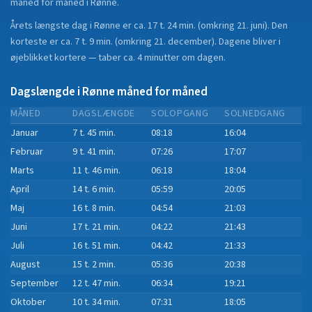
måned for måned i
Rønne
.
Årets længste dag i
Rønne
er ca.
17 t. 24 min.
(
omkring 21. juni
). Den
korteste er ca.
7 t. 9 min.
(
omkring 21. december
).
Dagene bliver i
øjeblikket
kortere
—
taber
ca.
4
minut
ter
om dagen.
Dagslængde i
Rønne
måned for måned
MÅNED
DAGSLÆNGDE
SOLOPGANG
SOLNEDGANG
Januar
7 t. 45 min.
08:18
16:04
Februar
9 t. 41 min.
07:26
17:07
Marts
11 t. 46 min.
06:18
18:04
April
14 t. 6 min.
05:59
20:05
Maj
16 t. 8 min.
04:54
21:03
Juni
17 t. 21 min.
04:22
21:43
Juli
16 t. 51 min.
04:42
21:33
August
15 t. 2 min.
05:36
20:38
September
12 t. 47 min.
06:34
19:21
Oktober
10 t. 34 min.
07:31
18:05