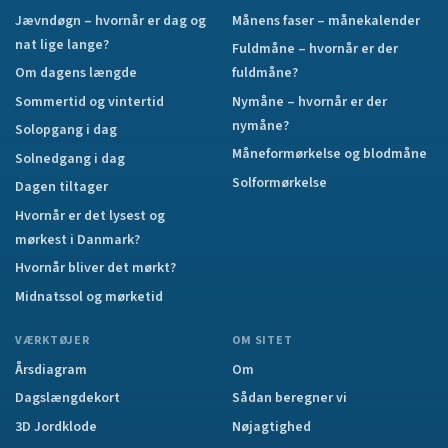
Jævndøgn – hvornår er dag og
Månens faser – månekalender
nat lige lange?
Fuldmåne – hvornår er der
Om dagens længde
fuldmåne?
Sommertid og vintertid
Nymåne – hvornår er der
nymåne?
Solopgang i dag
Måneformørkelse og blodmåne
Solnedgang i dag
Solformørkelse
Dagen tiltager
Hvornår er det lysest og
mørkest i Danmark?
Hvornår bliver det mørkt?
Midnatssol og mørketid
VÆRKTØJER
OM SITET
Årsdiagram
Om
Dagslængdekort
Sådan beregner vi
3D Jordklode
Nøjagtighed