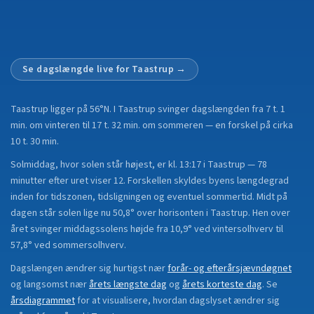
Se dagslængde live for
Taastrup
→
Taastrup
ligger på
56°N
.
I Taastrup svinger dagslængden fra 7 t. 1
min. om vinteren til 17 t. 32 min. om sommeren — en forskel på cirka
10 t. 30 min.
Solmiddag, hvor solen står højest, er kl. 13:17 i Taastrup — 78
minutter efter uret viser 12. Forskellen skyldes byens længdegrad
inden for tidszonen, tidsligningen og eventuel sommertid. Midt på
dagen står solen lige nu 50,8° over horisonten i Taastrup. Hen over
året svinger middagssolens højde fra 10,9° ved vintersolhverv til
57,8° ved sommersolhverv.
Dagslængen ændrer sig hurtigst nær
forår- og efterårsjævndøgnet
og langsomst nær
årets længste dag
og
årets korteste dag
.
Se
årsdiagrammet
for at visualisere, hvordan dagslyset ændrer sig