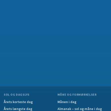
SOL OG DAGSLYS
MÅNE OG FORMØRKELSER
Årets korteste dag
Månen i dag
Årets længste dag
Almanak – sol og måne i dag