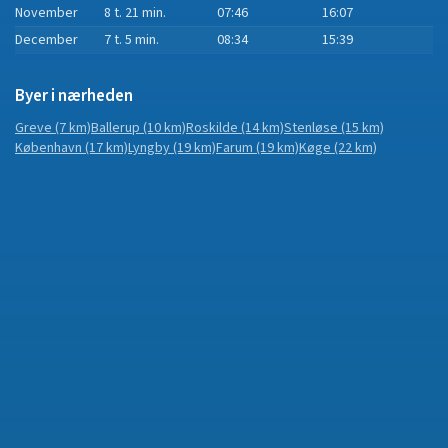
November
8 t. 21 min.
07:46
16:07
December
7 t. 5 min.
08:34
15:39
Byer i nærheden
Greve
(7 km)
Ballerup
(10 km)
Roskilde
(14 km)
Stenløse
(15 km)
København
(17 km)
Lyngby
(19 km)
Farum
(19 km)
Køge
(22 km)