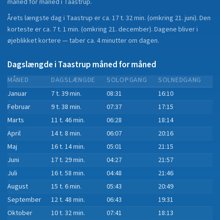
måned for måned i
Taastrup
.
Årets længste dag i
Taastrup
er ca.
17 t. 32 min.
(
omkring 21. juni
). Den
korteste er ca.
7 t. 1 min.
(
omkring 21. december
).
Dagene bliver i
øjeblikket
kortere
—
taber
ca.
4
minut
ter
om dagen.
Dagslængde i
Taastrup
måned for måned
MÅNED
DAGSLÆNGDE
SOLOPGANG
SOLNEDGANG
Januar
7 t. 39 min.
08:31
16:10
Februar
9 t. 38 min.
07:37
17:15
Marts
11 t. 46 min.
06:28
18:14
April
14 t. 8 min.
06:07
20:16
Maj
16 t. 14 min.
05:01
21:15
Juni
17 t. 29 min.
04:27
21:57
Juli
16 t. 58 min.
04:48
21:46
August
15 t. 6 min.
05:43
20:49
September
12 t. 48 min.
06:43
19:31
Oktober
10 t. 32 min.
07:41
18:13