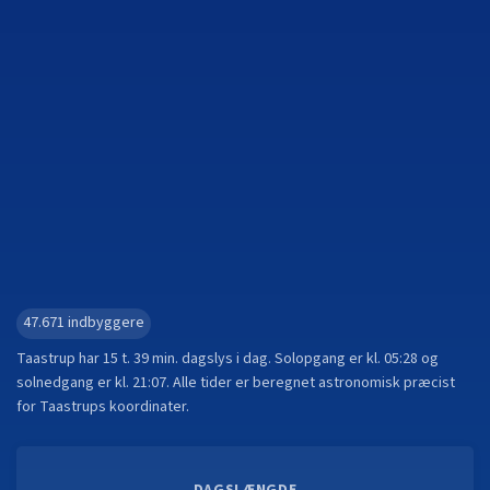
47.671
indbyggere
Taastrup
har
15 t. 39 min.
dagslys i dag. Solopgang er kl.
05:28
og
solnedgang er kl.
21:07
. Alle tider er beregnet astronomisk præcist
for
Taastrup
s koordinater.