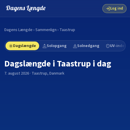
Dagens Længde
Log ind
Dagens Længde
›
Sammenlign
›
Taastrup
Dagslængde
Solopgang
Solnedgang
UV-indeks
Dagslængde i
Taastrup
i dag
7. august 2026
·
Taastrup
,
Danmark