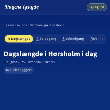
Dagens Længde
Log ind
Dagens Længde
›
Sammenlign
›
Hørsholm
Dagslængde
Solopgang
Solnedgang
UV-indeks
Dagslængde i
Hørsholm
i dag
8. august 2026
·
Hørsholm
,
Danmark
36.670
indbyggere