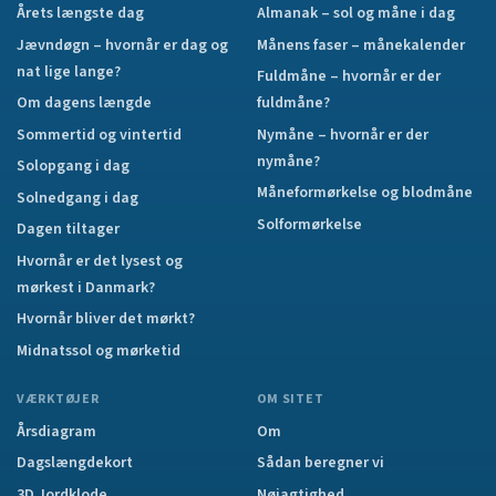
Årets længste dag
Almanak – sol og måne i dag
Jævndøgn – hvornår er dag og
Månens faser – månekalender
nat lige lange?
Fuldmåne – hvornår er der
Om dagens længde
fuldmåne?
Sommertid og vintertid
Nymåne – hvornår er der
nymåne?
Solopgang i dag
Måneformørkelse og blodmåne
Solnedgang i dag
Solformørkelse
Dagen tiltager
Hvornår er det lysest og
mørkest i Danmark?
Hvornår bliver det mørkt?
Midnatssol og mørketid
VÆRKTØJER
OM SITET
Årsdiagram
Om
Dagslængdekort
Sådan beregner vi
3D Jordklode
Nøjagtighed