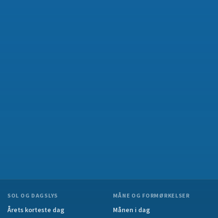
SOL OG DAGSLYS
MÅNE OG FORMØRKELSER
Årets korteste dag
Månen i dag