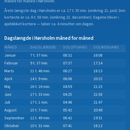
måned for måned i
Hørsholm
.
Årets længste dag i
Hørsholm
er ca.
17 t. 35 min.
(
omkring 21. juni
). Den
korteste er ca.
6 t. 58 min.
(
omkring 21. december
).
Dagene bliver i
øjeblikket
kortere
—
taber
ca.
4
minut
ter
om dagen.
Dagslængde i
Hørsholm
måned for måned
MÅNED
DAGSLÆNGDE
SOLOPGANG
SOLNEDGANG
Januar
7 t. 37 min.
08:32
16:08
Februar
9 t. 37 min.
07:37
17:14
Marts
11 t. 46 min.
06:27
18:13
April
14 t. 9 min.
06:06
20:15
Maj
16 t. 16 min.
04:59
21:15
Juni
17 t. 33 min.
04:25
21:58
Juli
17 t. 1 min.
04:46
21:47
August
15 t. 7 min.
05:42
20:49
September
12 t. 49 min.
06:42
19:31
Oktober
10 t. 31 min.
07:41
18:12