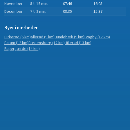
November
8 t. 19 min.
07:46
16:05
December
7 t. 2 min.
08:35
15:37
Byer i nærheden
Birkerød
(6 km)
Allerød
(9 km)
Humlebæk
(9 km)
Lyngby
(12 km)
Farum
(12 km)
Fredensborg
(12 km)
Hillerød
(13 km)
Espergærde
(14 km)