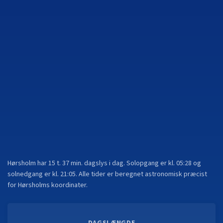
Hørsholm
har
15 t. 37 min.
dagslys i dag. Solopgang er kl.
05:28
og
solnedgang er kl.
21:05
. Alle tider er beregnet astronomisk præcist
for
Hørsholm
s koordinater.