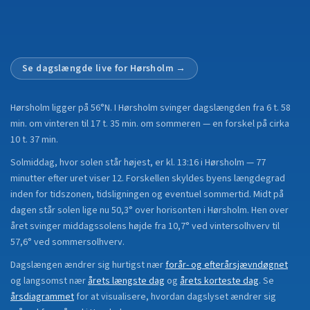
Se dagslængde live for
Hørsholm
→
Hørsholm
ligger på
56°N
.
I Hørsholm svinger dagslængden fra 6 t. 58
min. om vinteren til 17 t. 35 min. om sommeren — en forskel på cirka
10 t. 37 min.
Solmiddag, hvor solen står højest, er kl. 13:16 i Hørsholm — 77
minutter efter uret viser 12. Forskellen skyldes byens længdegrad
inden for tidszonen, tidsligningen og eventuel sommertid. Midt på
dagen står solen lige nu 50,3° over horisonten i Hørsholm. Hen over
året svinger middagssolens højde fra 10,7° ved vintersolhverv til
57,6° ved sommersolhverv.
Dagslængen ændrer sig hurtigst nær
forår- og efterårsjævndøgnet
og langsomst nær
årets længste dag
og
årets korteste dag
.
Se
årsdiagrammet
for at visualisere, hvordan dagslyset ændrer sig