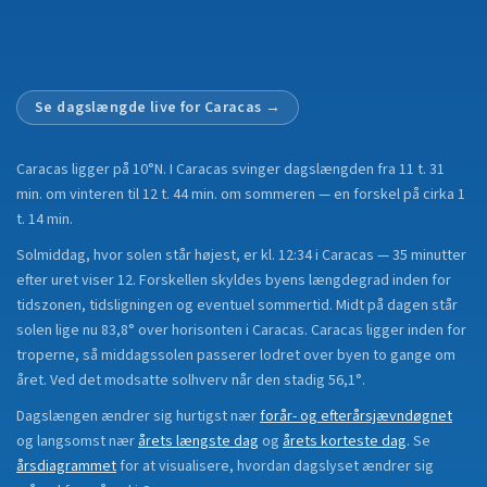
Se dagslængde live for
Caracas
→
Caracas
ligger på
10°N
.
I Caracas svinger dagslængden fra 11 t. 31
min. om vinteren til 12 t. 44 min. om sommeren — en forskel på cirka 1
t. 14 min.
Solmiddag, hvor solen står højest, er kl. 12:34 i Caracas — 35 minutter
efter uret viser 12. Forskellen skyldes byens længdegrad inden for
tidszonen, tidsligningen og eventuel sommertid. Midt på dagen står
solen lige nu 83,8° over horisonten i Caracas. Caracas ligger inden for
troperne, så middagssolen passerer lodret over byen to gange om
året. Ved det modsatte solhverv når den stadig 56,1°.
Dagslængen ændrer sig hurtigst nær
forår- og efterårsjævndøgnet
og langsomst nær
årets længste dag
og
årets korteste dag
.
Se
årsdiagrammet
for at visualisere, hvordan dagslyset ændrer sig