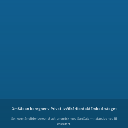
Om
Sådan beregner vi
Privatliv
Vilkår
Kontakt
Embed-widget
Sol- og månetider beregnet astronomisk med SunCalc — nøjagtige ned til
minuttet.