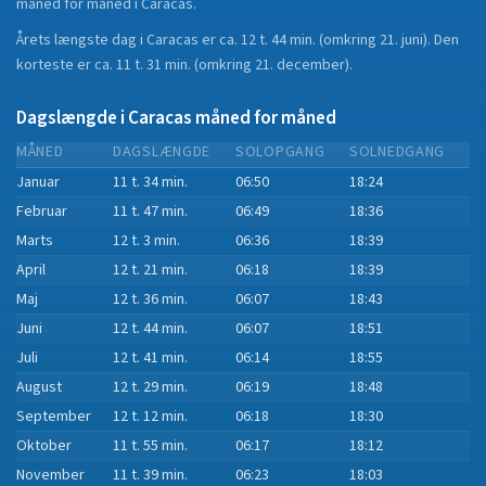
måned for måned i
Caracas
.
Årets længste dag i
Caracas
er ca.
12 t. 44 min.
(
omkring 21. juni
). Den
korteste er ca.
11 t. 31 min.
(
omkring 21. december
).
Dagslængde i
Caracas
måned for måned
MÅNED
DAGSLÆNGDE
SOLOPGANG
SOLNEDGANG
Januar
11 t. 34 min.
06:50
18:24
Februar
11 t. 47 min.
06:49
18:36
Marts
12 t. 3 min.
06:36
18:39
April
12 t. 21 min.
06:18
18:39
Maj
12 t. 36 min.
06:07
18:43
Juni
12 t. 44 min.
06:07
18:51
Juli
12 t. 41 min.
06:14
18:55
August
12 t. 29 min.
06:19
18:48
September
12 t. 12 min.
06:18
18:30
Oktober
11 t. 55 min.
06:17
18:12
November
11 t. 39 min.
06:23
18:03