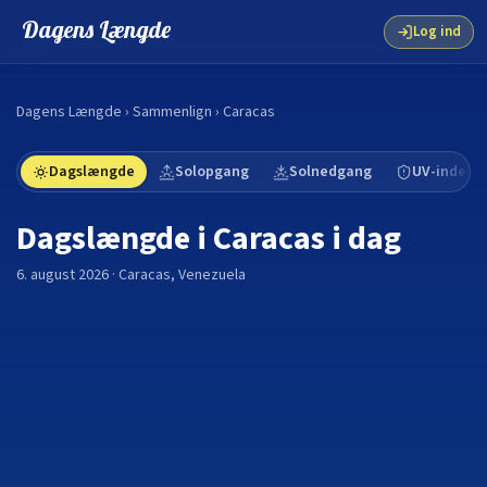
Dagens Længde
Log ind
Dagens Længde
›
Sammenlign
›
Caracas
Dagslængde
Solopgang
Solnedgang
UV-indeks
Dagslængde i
Caracas
i dag
6. august 2026
·
Caracas
,
Venezuela