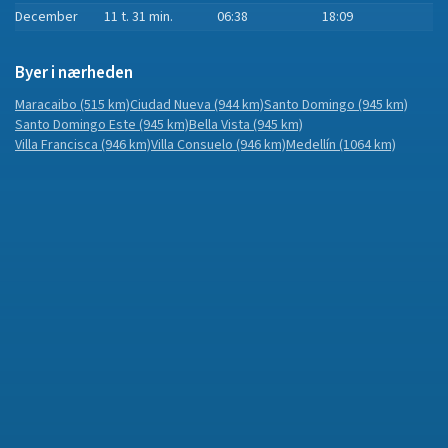
December
11 t. 31 min.
06:38
18:09
Byer i nærheden
Maracaibo
(515 km)
Ciudad Nueva
(944 km)
Santo Domingo
(945 km)
Santo Domingo Este
(945 km)
Bella Vista
(945 km)
Villa Francisca
(946 km)
Villa Consuelo
(946 km)
Medellín
(1064 km)