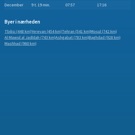
December
9 t. 19 min.
07:57
17:16
Byer i nærheden
Tbilisi
(448 km)
Yerevan
(454 km)
Tehran
(541 km)
Mosul
(742 km)
Al Mawşil al Jadīdah
(743 km)
Ashgabat
(783 km)
Baghdad
(928 km)
Mashhad
(960 km)