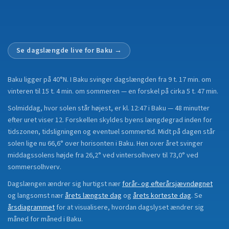
Se dagslængde live for
Baku
→
Baku
ligger på
40°N
.
I Baku svinger dagslængden fra 9 t. 17 min. om
vinteren til 15 t. 4 min. om sommeren — en forskel på cirka 5 t. 47 min.
Solmiddag, hvor solen står højest, er kl. 12:47 i Baku — 48 minutter
efter uret viser 12. Forskellen skyldes byens længdegrad inden for
tidszonen, tidsligningen og eventuel sommertid. Midt på dagen står
solen lige nu 66,6° over horisonten i Baku. Hen over året svinger
middagssolens højde fra 26,2° ved vintersolhverv til 73,0° ved
sommersolhverv.
Dagslængen ændrer sig hurtigst nær
forår- og efterårsjævndøgnet
og langsomst nær
årets længste dag
og
årets korteste dag
.
Se
årsdiagrammet
for at visualisere, hvordan dagslyset ændrer sig
måned for måned i
Baku
.