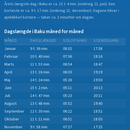
Årets længste dag i
Baku
er ca.
15 t. 4 min.
(
omkring 21. juni
). Den
korteste er ca.
9 t. 17 min.
(
omkring 21. december
).
Dagene bliver i
øjeblikket
kortere
—
taber
ca.
2
minut
ter
om dagen.
Dagslængde i
Baku
måned for måned
MÅNED
DAGSLÆNGDE
SOLOPGANG
SOLNEDGANG
Januar
9 t. 36 min.
08:02
17:38
Februar
10 t. 40 min.
07:36
18:16
Marts
11 t. 53 min.
06:54
18:47
April
13 t. 16 min.
06:03
19:19
Maj
14 t. 24 min.
05:26
19:50
Juni
15 t. 2 min.
05:11
20:13
Juli
14 t. 47 min.
05:23
20:11
August
13 t. 48 min.
05:52
19:40
September
12 t. 30 min.
06:22
18:52
Oktober
11 t. 11 min.
06:51
18:03
November
9 t. 58 min.
07:27
17:25