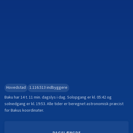
Hovedstad
1.116.513
indbyggere
Baku
har
14 t. 11 min.
dagslys i dag. Solopgang er kl.
05:42
og
solnedgang er kl.
19:53
. Alle tider er beregnet astronomisk præcist
for
Baku
s koordinater.