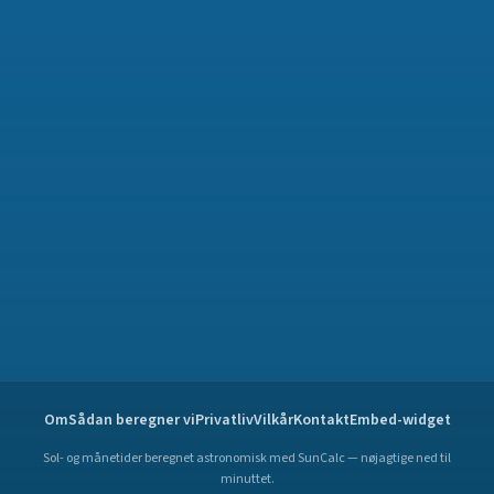
Om
Sådan beregner vi
Privatliv
Vilkår
Kontakt
Embed-widget
Sol- og månetider beregnet astronomisk med SunCalc — nøjagtige ned til
minuttet.