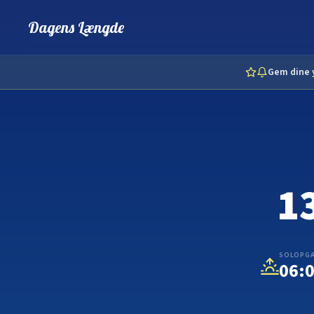
Solopgang og solnedgang | Dagens Længde
Dagens Længde
Gem dine y
1
SOLOPG
06: