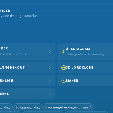
TIDER
gyldne time og tusmørke
NDER
ÅRSDIAGRAM
: ☀️ 06:03 — 🌙 19:14
138 dage til årets korteste dag
LÆNGDEKORT
3D JORDKLODE
ENLIGN
MÅNEN
NDEKS
 i dag
Solopgang i dag
Hvor meget er dagen tiltaget?