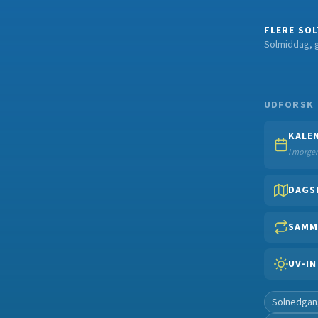
FLERE SOL
Solmiddag, 
UDFORSK
KALE
I morgen
DAGS
SAMM
UV-I
Solnedgang