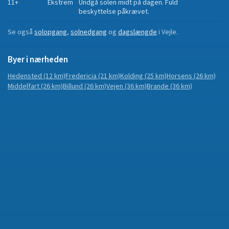
11+
Ekstrem
Undgå solen midt på dagen. Fuld
beskyttelse påkrævet.
Se også
solopgang
,
solnedgang
og
dagslængde
i
Vejle
.
Byer i nærheden
Hedensted
(12 km)
Fredericia
(21 km)
Kolding
(25 km)
Horsens
(26 km)
Middelfart
(26 km)
Billund
(26 km)
Vejen
(36 km)
Brande
(36 km)