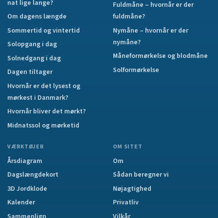
nat lige lange?
Fuldmåne – hvornår er der
Om dagens længde
fuldmåne?
Sommertid og vintertid
Nymåne – hvornår er der
nymåne?
Solopgang i dag
Måneformørkelse og blodmåne
Solnedgang i dag
Solformørkelse
Dagen tiltager
Hvornår er det lysest og
mørkest i Danmark?
Hvornår bliver det mørkt?
Midnatssol og mørketid
VÆRKTØJER
OM SITET
Årsdiagram
Om
Dagslængdekort
Sådan beregner vi
3D Jordklode
Nøjagtighed
Kalender
Privatliv
Sammenlign
Vilkår