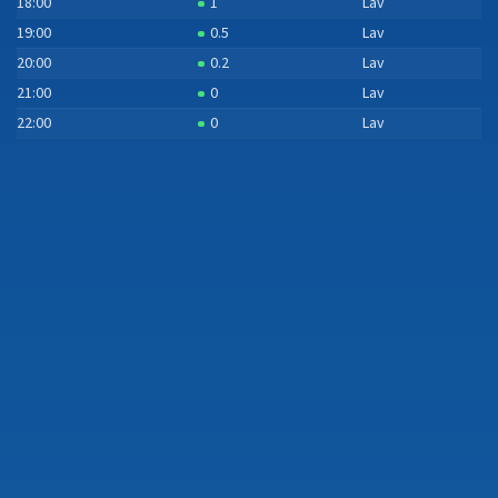
18:00
1
Lav
19:00
0.5
Lav
20:00
0.2
Lav
21:00
0
Lav
22:00
0
Lav