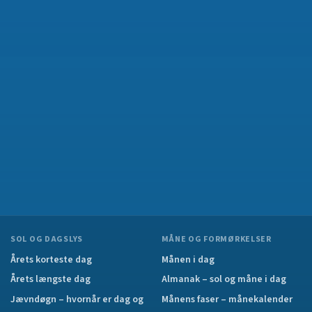
SOL OG DAGSLYS
MÅNE OG FORMØRKELSER
Årets korteste dag
Månen i dag
Årets længste dag
Almanak – sol og måne i dag
Jævndøgn – hvornår er dag og
Månens faser – månekalender