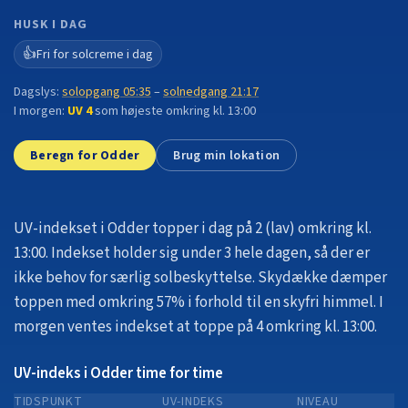
HUSK I DAG
👍
Fri for solcreme i dag
Dagslys:
solopgang
05:35
–
solnedgang
21:17
I morgen:
UV
4
som højeste omkring kl. 13:00
Beregn for Odder
Brug min lokation
UV-indekset i Odder topper i dag på 2 (lav) omkring kl.
13:00.
Indekset holder sig under 3 hele dagen, så der er
ikke behov for særlig solbeskyttelse.
Skydække dæmper
toppen med omkring 57% i forhold til en skyfri himmel.
I
morgen ventes indekset at toppe på 4 omkring kl. 13:00.
UV-indeks i Odder time for time
TIDSPUNKT
UV-INDEKS
NIVEAU