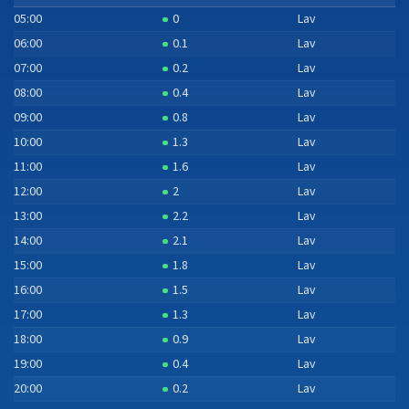
05:00
0
Lav
06:00
0.1
Lav
07:00
0.2
Lav
08:00
0.4
Lav
09:00
0.8
Lav
10:00
1.3
Lav
11:00
1.6
Lav
12:00
2
Lav
13:00
2.2
Lav
14:00
2.1
Lav
15:00
1.8
Lav
16:00
1.5
Lav
17:00
1.3
Lav
18:00
0.9
Lav
19:00
0.4
Lav
20:00
0.2
Lav