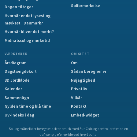
Solformørkelse
Dagen tiltager
Hvornår er det lysest og
mørkest i Danmark?
Hvornår bliver det mørkt?
Midnatssol og mørketid
VÆRKTØJER
OM SITET
Årsdiagram
Om
Dagslængdekort
Sådan beregner vi
3D Jordklode
Nøjagtighed
Kalender
Privatliv
Sammenlign
Vilkår
Gylden time og blå time
Kontakt
UV-indeks i dag
Embed-widget
Sol- og månetider beregnet astronomisk med SunCalc og kontrolleret mod en
uafhængig efemeride ved hvert build.