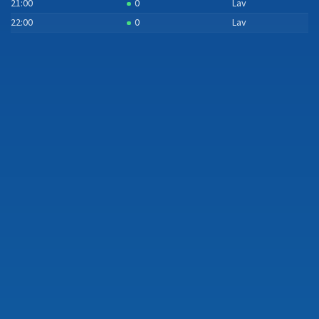
21:00
0
Lav
22:00
0
Lav