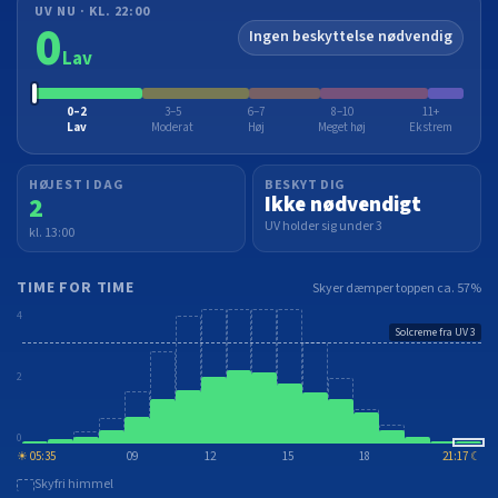
UV NU · KL. 22:00
0
Ingen beskyttelse nødvendig
Lav
0–2
3–5
6–7
8–10
11+
Lav
Moderat
Høj
Meget høj
Ekstrem
HØJEST I DAG
BESKYT DIG
2
Ikke nødvendigt
UV holder sig under 3
kl. 13:00
TIME FOR TIME
Skyer dæmper toppen ca. 57%
4
Solcreme fra UV 3
2
0
☀
05:35
09
12
15
18
21:17
☾
Skyfri himmel