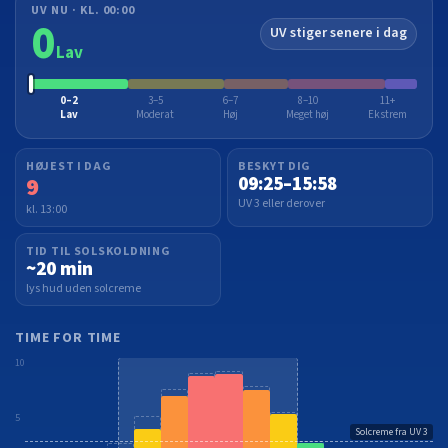
UV NU · KL. 00:00
0
UV stiger senere i dag
Lav
0–2
3–5
6–7
8–10
11+
Lav
Moderat
Høj
Meget høj
Ekstrem
HØJEST I DAG
BESKYT DIG
9
09:25–15:58
UV 3 eller derover
kl. 13:00
TID TIL SOLSKOLDNING
~20 min
lys hud uden solcreme
TIME FOR TIME
10
5
Solcreme fra UV 3