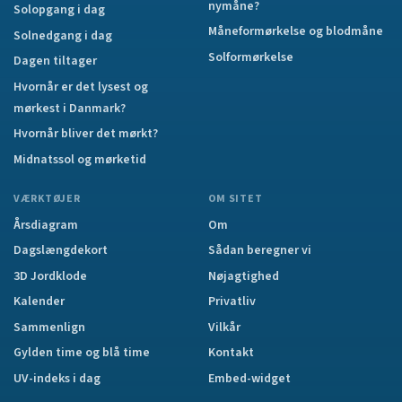
nymåne?
Solopgang i dag
Måneformørkelse og blodmåne
Solnedgang i dag
Solformørkelse
Dagen tiltager
Hvornår er det lysest og
mørkest i Danmark?
Hvornår bliver det mørkt?
Midnatssol og mørketid
VÆRKTØJER
OM SITET
Årsdiagram
Om
Dagslængdekort
Sådan beregner vi
3D Jordklode
Nøjagtighed
Kalender
Privatliv
Sammenlign
Vilkår
Gylden time og blå time
Kontakt
UV-indeks i dag
Embed-widget