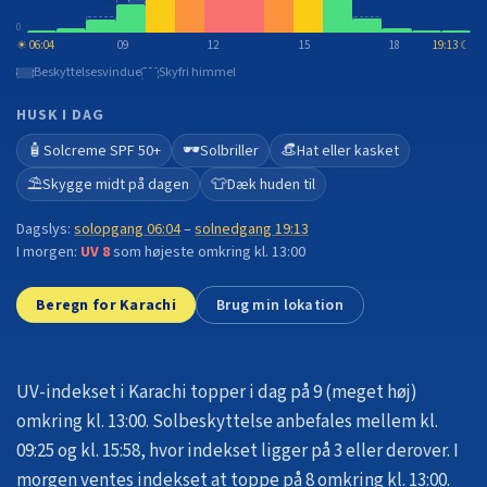
0
☀
06:04
09
12
15
18
19:13
☾
Beskyttelsesvindue
Skyfri himmel
HUSK I DAG
🧴
🕶️
👒
Solcreme SPF 50+
Solbriller
Hat eller kasket
⛱️
👕
Skygge midt på dagen
Dæk huden til
Dagslys:
solopgang
06:04
–
solnedgang
19:13
I morgen:
UV
8
som højeste omkring kl. 13:00
Beregn for Karachi
Brug min lokation
UV-indekset i Karachi topper i dag på 9 (meget høj)
omkring kl. 13:00.
Solbeskyttelse anbefales mellem kl.
09:25 og kl. 15:58, hvor indekset ligger på 3 eller derover.
I
morgen ventes indekset at toppe på 8 omkring kl. 13:00.