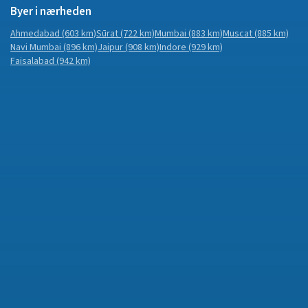
Byer i nærheden
Ahmedabad
(603 km)
Sūrat
(722 km)
Mumbai
(883 km)
Muscat
(885 km)
Navi Mumbai
(896 km)
Jaipur
(908 km)
Indore
(929 km)
Faisalabad
(942 km)