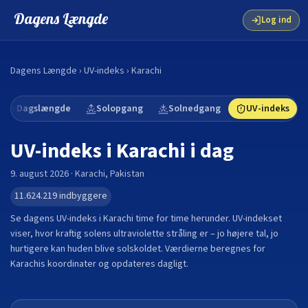
Dagens Længde
Log ind
Dagens Længde
›
UV-indeks
›
Karachi
Dagslængde
Solopgang
Solnedgang
UV-indeks
UV-indeks i
Karachi
i dag
9. august 2026
·
Karachi
,
Pakistan
11.624.219
indbyggere
Se dagens UV-indeks i
Karachi
time for time herunder. UV-indekset
viser, hvor kraftig solens ultraviolette stråling er – jo højere tal, jo
hurtigere kan huden blive solskoldet. Værdierne beregnes for
Karachi
s koordinater og opdateres dagligt.