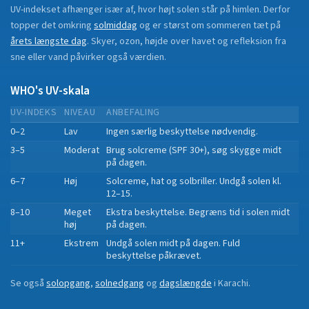
UV-indekset afhænger især af, hvor højt solen står på himlen. Derfor
topper det omkring
solmiddag
og er størst om sommeren tæt på
årets længste dag
. Skyer, ozon, højde over havet og refleksion fra
sne eller vand påvirker også værdien.
WHO's UV-skala
UV-INDEKS
NIVEAU
ANBEFALING
0–2
Lav
Ingen særlig beskyttelse nødvendig.
3–5
Moderat
Brug solcreme (SPF 30+), søg skygge midt
på dagen.
6–7
Høj
Solcreme, hat og solbriller. Undgå solen kl.
12–15.
8–10
Meget
Ekstra beskyttelse. Begræns tid i solen midt
høj
på dagen.
11+
Ekstrem
Undgå solen midt på dagen. Fuld
beskyttelse påkrævet.
Se også
solopgang
,
solnedgang
og
dagslængde
i
Karachi
.