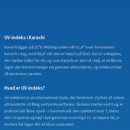
UV-indeks i
Karachi
Karachi
ligger på
25°N
.
Middagssolen når 81,4° over horisonten i
Karachi i dag, mod 88,6° når den er højest på året. Det er solhøjden,
der sætter loftet for UV, og over Karachi er den så stejl, at strålerne
tager den kortest mulige vej gennem atmosfæren, og indekset kan
nå ekstreme værdier.
Hvad er UV-indeks?
UV-indekset er en international skala, der beskriver styrken af solens
ultraviolette stråling ved jordoverfladen. Skalaen starter ved 0 og er
praktisk talt åben opad – i Danmark når den sjældent over 7, mens
den i troperne og højt i bjergene kan overstige 11. Jo højere tal, jo
kortere tid tager det at blive solskoldet.