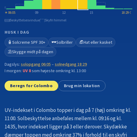
0
☀
06:05
09
12
15
18:29
☾
Beskyttelsesvindue
Skyfri himmel
HUSK I DAG
🧴
🕶️
👒
Solcreme SPF 30+
Solbriller
Hat eller kasket
⛱️
Skygge midt på dagen
Dagslys:
solopgang
06:05
–
solnedgang
18:29
I morgen:
UV
8
som højeste omkring kl. 13:00
Beregn for Colombo
Brug min lokation
UV-indekset i Colombo topper i dag på 7 (høj) omkring kl.
11:00.
Solbeskyttelse anbefales mellem kl. 09:16 og kl.
14:35, hvor indekset ligger på 3 eller derover.
Skydække
dæmper toppen med omkring 37% i forhold til en skyfri