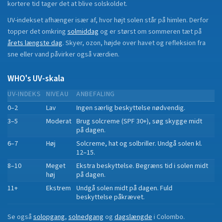
kortere tid tager det at blive solskoldet.
UV-indekset afhænger især af, hvor højt solen står på himlen. Derfor
topper det omkring
solmiddag
og er størst om sommeren tæt på
årets længste dag
. Skyer, ozon, højde over havet og refleksion fra
sne eller vand påvirker også værdien.
WHO's UV-skala
UV-INDEKS
NIVEAU
ANBEFALING
0–2
Lav
Ingen særlig beskyttelse nødvendig.
3–5
Moderat
Brug solcreme (SPF 30+), søg skygge midt
på dagen.
6–7
Høj
Solcreme, hat og solbriller. Undgå solen kl.
12–15.
8–10
Meget
Ekstra beskyttelse. Begræns tid i solen midt
høj
på dagen.
11+
Ekstrem
Undgå solen midt på dagen. Fuld
beskyttelse påkrævet.
Se også
solopgang
,
solnedgang
og
dagslængde
i
Colombo
.