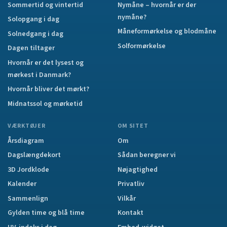
Sommertid og vintertid
Nymåne – hvornår er der
nymåne?
Solopgang i dag
Måneformørkelse og blodmåne
Solnedgang i dag
Solformørkelse
Dagen tiltager
Hvornår er det lysest og
mørkest i Danmark?
Hvornår bliver det mørkt?
Midnatssol og mørketid
VÆRKTØJER
OM SITET
Årsdiagram
Om
Dagslængdekort
Sådan beregner vi
3D Jordklode
Nøjagtighed
Kalender
Privatliv
Sammenlign
Vilkår
Gylden time og blå time
Kontakt