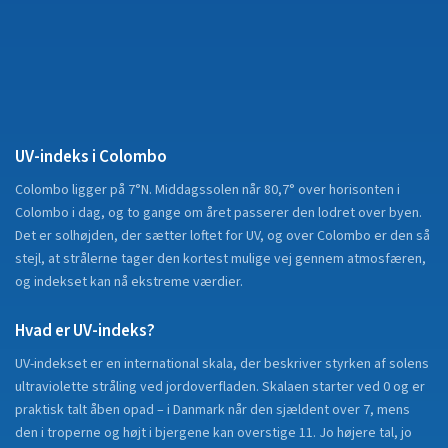
UV-indeks i
Colombo
Colombo
ligger på
7°N
.
Middagssolen når 80,7° over horisonten i
Colombo i dag, og to gange om året passerer den lodret over byen.
Det er solhøjden, der sætter loftet for UV, og over Colombo er den så
stejl, at strålerne tager den kortest mulige vej gennem atmosfæren,
og indekset kan nå ekstreme værdier.
Hvad er UV-indeks?
UV-indekset er en international skala, der beskriver styrken af solens
ultraviolette stråling ved jordoverfladen. Skalaen starter ved 0 og er
praktisk talt åben opad – i Danmark når den sjældent over 7, mens
den i troperne og højt i bjergene kan overstige 11. Jo højere tal, jo