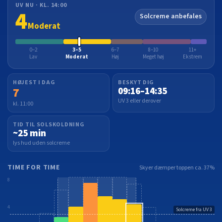
UV NU · KL. 14:00
4
Solcreme anbefales
Moderat
0–2
3–5
6–7
8–10
11+
Lav
Moderat
Høj
Meget høj
Ekstrem
HØJEST I DAG
BESKYT DIG
7
09:16–14:35
UV 3 eller derover
kl. 11:00
TID TIL SOLSKOLDNING
~25 min
lys hud uden solcreme
TIME FOR TIME
Skyer dæmper toppen ca. 37%
8
4
Solcreme fra UV 3