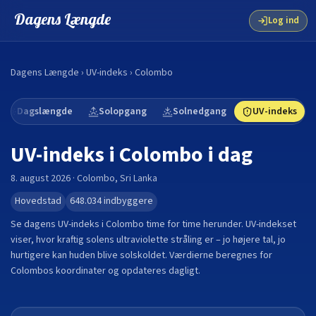
Dagens Længde
Log ind
Dagens Længde
›
UV-indeks
›
Colombo
Dagslængde
Solopgang
Solnedgang
UV-indeks
UV-indeks i
Colombo
i dag
8. august 2026
·
Colombo
,
Sri Lanka
Hovedstad
648.034
indbyggere
Se dagens UV-indeks i
Colombo
time for time herunder. UV-indekset
viser, hvor kraftig solens ultraviolette stråling er – jo højere tal, jo
hurtigere kan huden blive solskoldet. Værdierne beregnes for
Colombo
s koordinater og opdateres dagligt.