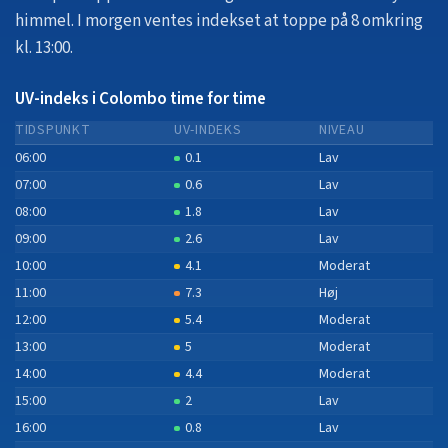
himmel.
I morgen ventes indekset at toppe på 8 omkring
kl. 13:00.
UV-indeks i Colombo time for time
TIDSPUNKT
UV-INDEKS
NIVEAU
06:00
0.1
Lav
07:00
0.6
Lav
08:00
1.8
Lav
09:00
2.6
Lav
10:00
4.1
Moderat
11:00
7.3
Høj
12:00
5.4
Moderat
13:00
5
Moderat
14:00
4.4
Moderat
15:00
2
Lav
16:00
0.8
Lav