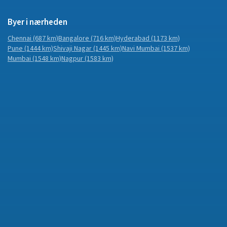
Byer i nærheden
Chennai
(687 km)
Bangalore
(716 km)
Hyderabad
(1173 km)
Pune
(1444 km)
Shivaji Nagar
(1445 km)
Navi Mumbai
(1537 km)
Mumbai
(1548 km)
Nagpur
(1583 km)