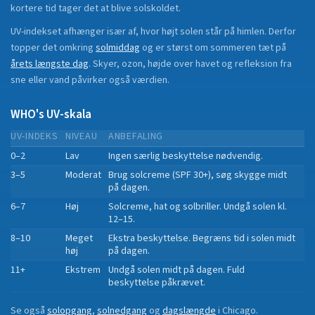
kortere tid tager det at blive solskoldet.
UV-indekset afhænger især af, hvor højt solen står på himlen. Derfor
topper det omkring
solmiddag
og er størst om sommeren tæt på
årets længste dag
. Skyer, ozon, højde over havet og refleksion fra
sne eller vand påvirker også værdien.
WHO's UV-skala
UV-INDEKS
NIVEAU
ANBEFALING
0–2
Lav
Ingen særlig beskyttelse nødvendig.
3–5
Moderat
Brug solcreme (SPF 30+), søg skygge midt
på dagen.
6–7
Høj
Solcreme, hat og solbriller. Undgå solen kl.
12–15.
8–10
Meget
Ekstra beskyttelse. Begræns tid i solen midt
høj
på dagen.
11+
Ekstrem
Undgå solen midt på dagen. Fuld
beskyttelse påkrævet.
Se også
solopgang
,
solnedgang
og
dagslængde
i
Chicago
.