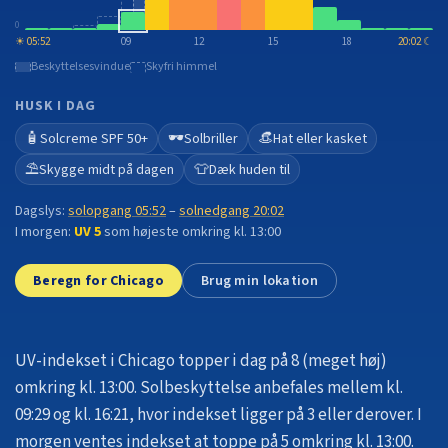
0
☀
05:52
09
12
15
18
20:02
☾
Beskyttelsesvindue
Skyfri himmel
HUSK I DAG
🧴
🕶️
👒
Solcreme SPF 50+
Solbriller
Hat eller kasket
⛱️
👕
Skygge midt på dagen
Dæk huden til
Dagslys:
solopgang
05:52
–
solnedgang
20:02
I morgen:
UV
5
som højeste omkring kl. 13:00
Beregn for Chicago
Brug min lokation
UV-indekset i Chicago topper i dag på 8 (meget høj)
omkring kl. 13:00.
Solbeskyttelse anbefales mellem kl.
09:29 og kl. 16:21, hvor indekset ligger på 3 eller derover.
I
morgen ventes indekset at toppe på 5 omkring kl. 13:00.