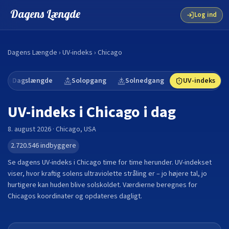
Dagens Længde
Log ind
Dagens Længde
›
UV-indeks
›
Chicago
Dagslængde
Solopgang
Solnedgang
UV-indeks
UV-indeks i
Chicago
i dag
8. august 2026
·
Chicago
,
USA
2.720.546
indbyggere
Se dagens UV-indeks i
Chicago
time for time herunder. UV-indekset
viser, hvor kraftig solens ultraviolette stråling er – jo højere tal, jo
hurtigere kan huden blive solskoldet. Værdierne beregnes for
Chicago
s koordinater og opdateres dagligt.