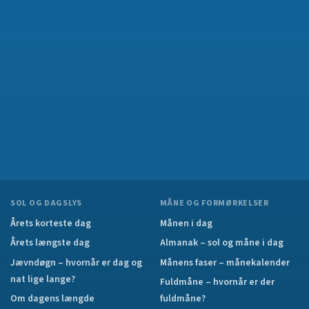
SOL OG DAGSLYS
MÅNE OG FORMØRKELSER
Årets korteste dag
Månen i dag
Årets længste dag
Almanak – sol og måne i dag
Jævndøgn – hvornår er dag og
Månens faser – månekalender
nat lige lange?
Fuldmåne – hvornår er der
Om dagens længde
fuldmåne?