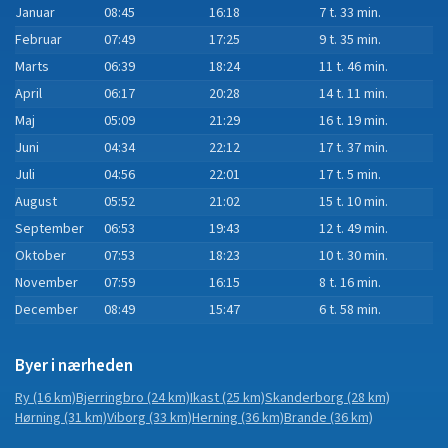
Januar
08:45
16:18
7 t. 33 min.
Februar
07:49
17:25
9 t. 35 min.
Marts
06:39
18:24
11 t. 46 min.
April
06:17
20:28
14 t. 11 min.
Maj
05:09
21:29
16 t. 19 min.
Juni
04:34
22:12
17 t. 37 min.
Juli
04:56
22:01
17 t. 5 min.
August
05:52
21:02
15 t. 10 min.
September
06:53
19:43
12 t. 49 min.
Oktober
07:53
18:23
10 t. 30 min.
November
07:59
16:15
8 t. 16 min.
December
08:49
15:47
6 t. 58 min.
Byer i nærheden
Ry
(16 km)
Bjerringbro
(24 km)
Ikast
(25 km)
Skanderborg
(28 km)
Hørning
(31 km)
Viborg
(33 km)
Herning
(36 km)
Brande
(36 km)