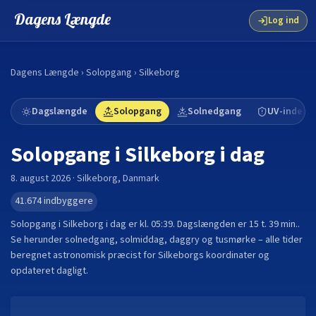
Dagens Længde
Log ind
Dagens Længde
›
Solopgang
›
Silkeborg
Dagslængde
Solopgang
Solnedgang
UV-indeks
Solopgang i
Silkeborg
i dag
8. august 2026
·
Silkeborg
,
Danmark
41.674
indbyggere
Solopgang i
Silkeborg
i dag er kl.
05:39
. Dagslængden er
15 t. 39 min.
.
Se herunder solnedgang, solmiddag, daggry og tusmørke – alle tider
beregnet astronomisk præcist for
Silkeborg
s koordinater og
opdateret dagligt.