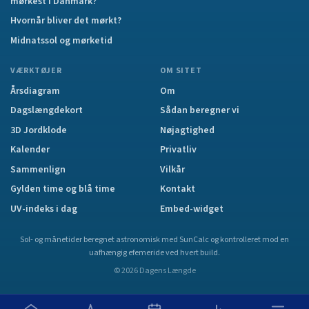
mørkest i Danmark?
Hvornår bliver det mørkt?
Midnatssol og mørketid
VÆRKTØJER
OM SITET
Årsdiagram
Om
Dagslængdekort
Sådan beregner vi
3D Jordklode
Nøjagtighed
Kalender
Privatliv
Sammenlign
Vilkår
Gylden time og blå time
Kontakt
UV-indeks i dag
Embed-widget
Sol- og månetider beregnet astronomisk med SunCalc og kontrolleret mod en
uafhængig efemeride ved hvert build.
©
2026
Dagens Længde