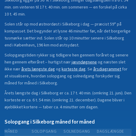
Silkeborg
ligger på
56°N
.
I Silkeborg svinger dagslængden fra 6 t. 54
min. om vinteren til 17 t. 40 min. om sommeren — en forskel på cirka
10 t. 45 min.
Solen står op mod østnordøst i Silkeborg i dag — præcist 59° på
kompasset. Det begynder at lysne 46 minutter før, når det borgerlige
tusmørke sætter ind. Solen står op 10 minutter senere i Silkeborg
end i København, 196 km mod østsydøst.
Solopgangstiden rykker sig tidligere hen gennem foråret og senere
hen gennem efteråret
– hurtigst nær
jævndøgnene
og næsten slet
ikke nær
årets længste dag
og
korteste dag
.
Se
årsdiagrammet
for
at visualisere, hvordan solopgang og solnedgang forskyder sig
måned for måned i
Silkeborg
.
Årets længste dag i
Silkeborg
er ca.
17 t. 40 min.
(
omkring 21. juni
). Den
korteste er ca.
6 t. 54 min.
(
omkring 21. december
).
Dagene bliver i
øjeblikket
kortere
—
taber
ca.
4
minut
ter
om dagen.
Solopgang i
Silkeborg
måned for måned
MÅNED
SOLOPGANG
SOLNEDGANG
DAGSLÆNGDE