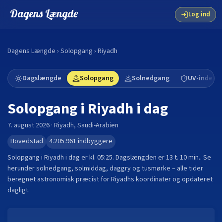
Dagens Længde
Log ind
Dagens Længde
›
Solopgang
›
Riyadh
Dagslængde
Solopgang
Solnedgang
UV-indeks
Solopgang i
Riyadh
i dag
7. august 2026
·
Riyadh
,
Saudi-Arabien
Hovedstad
4.205.961
indbyggere
Solopgang i
Riyadh
i dag er kl.
05:25
. Dagslængden er
13 t. 10 min.
.
Se
herunder solnedgang, solmiddag, daggry og tusmørke – alle tider
beregnet astronomisk præcist for
Riyadh
s koordinater og opdateret
dagligt.