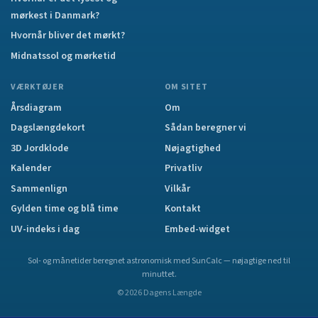
mørkest i Danmark?
Hvornår bliver det mørkt?
Midnatssol og mørketid
VÆRKTØJER
OM SITET
Årsdiagram
Om
Dagslængdekort
Sådan beregner vi
3D Jordklode
Nøjagtighed
Kalender
Privatliv
Sammenlign
Vilkår
Gylden time og blå time
Kontakt
UV-indeks i dag
Embed-widget
Sol- og månetider beregnet astronomisk med SunCalc — nøjagtige ned til
minuttet.
©
2026
Dagens Længde