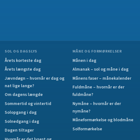
SOL OG DAGSLYS
MÅNE OG FORMØRKELSER
Årets korteste dag
Månen i dag
Årets længste dag
Almanak – sol og måne i dag
Jævndøgn – hvornår er dag og
Månens faser – månekalender
nat lige lange?
Fuldmåne – hvornår er der
Om dagens længde
fuldmåne?
Sommertid og vintertid
Nymåne – hvornår er der
nymåne?
Solopgang i dag
Måneformørkelse og blodmåne
Solnedgang i dag
Solformørkelse
Dagen tiltager
Hvornår er det lysest og