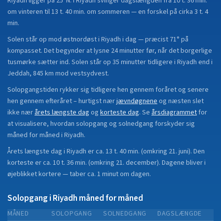
Riyadh
ligger på
25°N
.
I Riyadh svinger dagslængden fra 10 t. 36 min.
om vinteren til 13 t. 40 min. om sommeren — en forskel på cirka 3 t. 4
min.
Solen står op mod østnordøst i Riyadh i dag — præcist 71° på
kompasset. Det begynder at lysne 24 minutter før, når det borgerlige
tusmørke sætter ind. Solen står op 35 minutter tidligere i Riyadh end i
Jeddah, 845 km mod vestsydvest.
Solopgangstiden rykker sig tidligere hen gennem foråret og senere
hen gennem efteråret
– hurtigst nær
jævndøgnene
og næsten slet
ikke nær
årets længste dag
og
korteste dag
.
Se
årsdiagrammet
for
at visualisere, hvordan solopgang og solnedgang forskyder sig
måned for måned i
Riyadh
.
Årets længste dag i
Riyadh
er ca.
13 t. 40 min.
(
omkring 21. juni
). Den
korteste er ca.
10 t. 36 min.
(
omkring 21. december
).
Dagene bliver i
øjeblikket
kortere
—
taber
ca.
1
minut
om dagen.
Solopgang i
Riyadh
måned for måned
MÅNED
SOLOPGANG
SOLNEDGANG
DAGSLÆNGDE