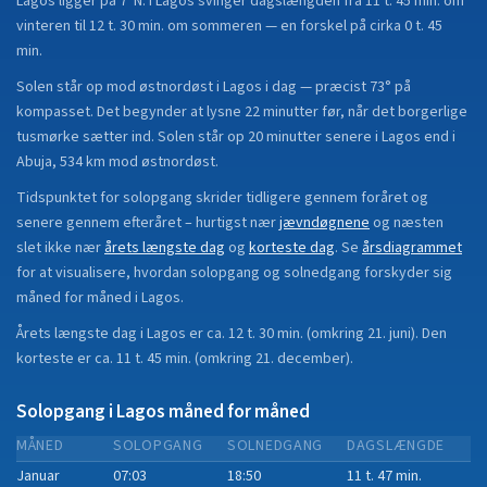
Lagos
ligger på
7°N
.
I Lagos svinger dagslængden fra 11 t. 45 min. om
vinteren til 12 t. 30 min. om sommeren — en forskel på cirka 0 t. 45
min.
Solen står op mod østnordøst i Lagos i dag — præcist 73° på
kompasset. Det begynder at lysne 22 minutter før, når det borgerlige
tusmørke sætter ind. Solen står op 20 minutter senere i Lagos end i
Abuja, 534 km mod østnordøst.
Tidspunktet for solopgang skrider tidligere gennem foråret og
senere gennem efteråret
– hurtigst nær
jævndøgnene
og næsten
slet ikke nær
årets længste dag
og
korteste dag
.
Se
årsdiagrammet
for at visualisere, hvordan solopgang og solnedgang forskyder sig
måned for måned i
Lagos
.
Årets længste dag i
Lagos
er ca.
12 t. 30 min.
(
omkring 21. juni
). Den
korteste er ca.
11 t. 45 min.
(
omkring 21. december
).
Solopgang i
Lagos
måned for måned
MÅNED
SOLOPGANG
SOLNEDGANG
DAGSLÆNGDE
Januar
07:03
18:50
11 t. 47 min.