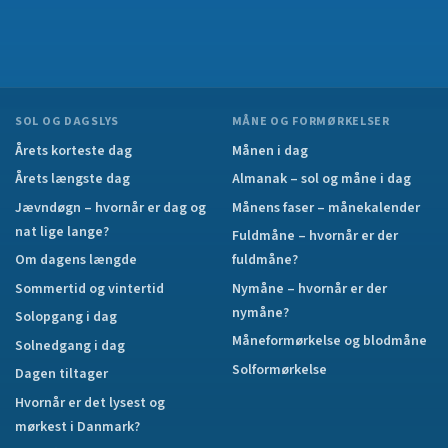
SOL OG DAGSLYS
MÅNE OG FORMØRKELSER
Årets korteste dag
Månen i dag
Årets længste dag
Almanak – sol og måne i dag
Jævndøgn – hvornår er dag og
Månens faser – månekalender
nat lige lange?
Fuldmåne – hvornår er der
Om dagens længde
fuldmåne?
Sommertid og vintertid
Nymåne – hvornår er der
nymåne?
Solopgang i dag
Måneformørkelse og blodmåne
Solnedgang i dag
Solformørkelse
Dagen tiltager
Hvornår er det lysest og
mørkest i Danmark?