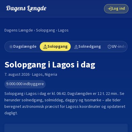
Dagens Længde
Log ind
Dagens Længde
›
Solopgang
›
Lagos
Dagslængde
Solopgang
Solnedgang
UV-indeks
Solopgang i
Lagos
i dag
7. august 2026
·
Lagos
,
Nigeria
9.000.000
indbyggere
Solopgang i
Lagos
i dag er kl.
06:42
. Dagslængden er
12 t. 22 min.
.
Se
herunder solnedgang, solmiddag, daggry og tusmørke – alle tider
beregnet astronomisk præcist for
Lagos
s koordinater og opdateret
dagligt.