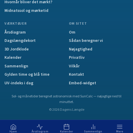
Hvornår bliver det mørkt?
Midnatssol og mørketid
VÆRKTØJER
OM SITET
Årsdiagram
Om
Dagslængdekort
Sådan beregner vi
3D Jordklode
Nøjagtighed
Kalender
Privatliv
Sammenlign
Vilkår
Gylden time og blå time
Kontakt
UV-indeks i dag
Embed-widget
Sol- og månetider beregnet astronomisk med SunCalc — nøjagtige ned til
minuttet.
©
2026
Dagens Længde
Hjem
Årsdiagram
Kalender
Sammenlign
Mere