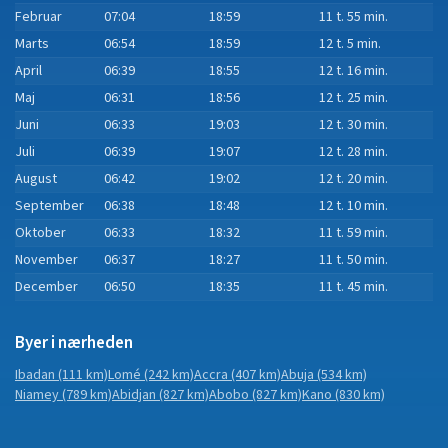
Februar
07:04
18:59
11 t. 55 min.
Marts
06:54
18:59
12 t. 5 min.
April
06:39
18:55
12 t. 16 min.
Maj
06:31
18:56
12 t. 25 min.
Juni
06:33
19:03
12 t. 30 min.
Juli
06:39
19:07
12 t. 28 min.
August
06:42
19:02
12 t. 20 min.
September
06:38
18:48
12 t. 10 min.
Oktober
06:33
18:32
11 t. 59 min.
November
06:37
18:27
11 t. 50 min.
December
06:50
18:35
11 t. 45 min.
Byer i nærheden
Ibadan
(111 km)
Lomé
(242 km)
Accra
(407 km)
Abuja
(534 km)
Niamey
(789 km)
Abidjan
(827 km)
Abobo
(827 km)
Kano
(830 km)