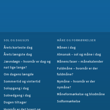
SOL OG DAGSLYS
MÅNE OG FORMØRKELSER
Årets korteste dag
Månen i dag
Årets længste dag
Almanak – sol og måne i dag
Jævndøgn – hvornår er dag og
Månens faser – månekalender
nat lige lange?
Fuldmåne – hvornår er der
Om dagens længde
fuldmåne?
Sommertid og vintertid
Nymåne – hvornår er der
nymåne?
Solopgang i dag
Måneformørkelse og blodmåne
Solnedgang i dag
Solformørkelse
Dagen tiltager
Hvornår er det lysest og