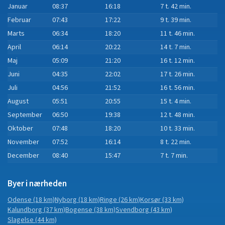
Januar
08:37
16:18
7 t. 42 min.
Februar
07:43
17:22
9 t. 39 min.
Marts
06:34
18:20
11 t. 46 min.
April
06:14
20:22
14 t. 7 min.
Maj
05:09
21:20
16 t. 12 min.
Juni
04:35
22:02
17 t. 26 min.
Juli
04:56
21:52
16 t. 56 min.
August
05:51
20:55
15 t. 4 min.
September
06:50
19:38
12 t. 48 min.
Oktober
07:48
18:20
10 t. 33 min.
November
07:52
16:14
8 t. 22 min.
December
08:40
15:47
7 t. 7 min.
Byer i nærheden
Odense
(18 km)
Nyborg
(18 km)
Ringe
(26 km)
Korsør
(33 km)
Kalundborg
(37 km)
Bogense
(38 km)
Svendborg
(43 km)
Slagelse
(44 km)