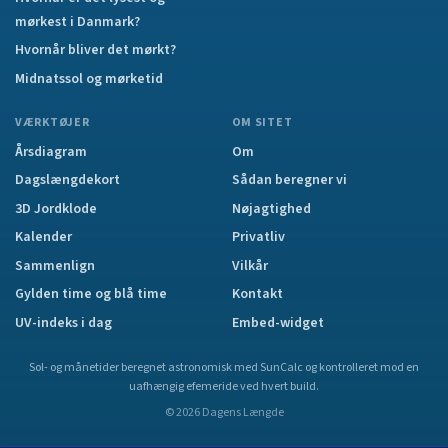
mørkest i Danmark?
Hvornår bliver det mørkt?
Midnatssol og mørketid
VÆRKTØJER
OM SITET
Årsdiagram
Om
Dagslængdekort
Sådan beregner vi
3D Jordklode
Nøjagtighed
Kalender
Privatliv
Sammenlign
Vilkår
Gylden time og blå time
Kontakt
UV-indeks i dag
Embed-widget
Sol- og månetider beregnet astronomisk med SunCalc og kontrolleret mod en
uafhængig efemeride ved hvert build.
©
2026
Dagens Længde