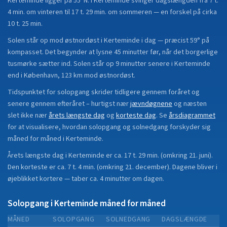
Kerteminde
ligger på
55°N
.
I Kerteminde svinger dagslængden fra 7 t.
4 min. om vinteren til 17 t. 29 min. om sommeren — en forskel på cirka
10 t. 25 min.
Solen står op mod østnordøst i Kerteminde i dag — præcist 59° på
kompasset. Det begynder at lysne 45 minutter før, når det borgerlige
tusmørke sætter ind. Solen står op 9 minutter senere i Kerteminde
end i København, 123 km mod østnordøst.
Tidspunktet for solopgang skrider tidligere gennem foråret og
senere gennem efteråret
– hurtigst nær
jævndøgnene
og næsten
slet ikke nær
årets længste dag
og
korteste dag
.
Se
årsdiagrammet
for at visualisere, hvordan solopgang og solnedgang forskyder sig
måned for måned i
Kerteminde
.
Årets længste dag i
Kerteminde
er ca.
17 t. 29 min.
(
omkring 21. juni
).
Den korteste er ca.
7 t. 4 min.
(
omkring 21. december
).
Dagene bliver i
øjeblikket
kortere
—
taber
ca.
4
minut
ter
om dagen.
Solopgang i
Kerteminde
måned for måned
MÅNED
SOLOPGANG
SOLNEDGANG
DAGSLÆNGDE