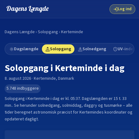
Dagens Længde
Log ind
Dagens Længde
›
Solopgang
›
Kerteminde
Dagslængde
Solopgang
Solnedgang
UV-indeks
Solopgang i
Kerteminde
i dag
8. august 2026
·
Kerteminde
,
Danmark
5.748
indbyggere
Solopgang i
Kerteminde
i dag er kl.
05:37
. Dagslængden er
15 t. 33
min.
.
Se herunder solnedgang, solmiddag, daggry og tusmørke – alle
tider beregnet astronomisk præcist for
Kerteminde
s koordinater og
opdateret dagligt.