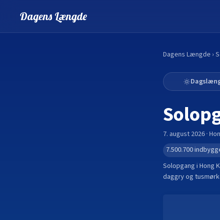
Dagens Længde
Dagens Længde
›
S
Dagslæn
Solop
7. august 2026
·
Hon
7.500.700
indbygg
Solopgang i
Hong 
daggry og tusmørke