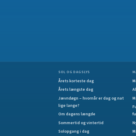
SOL OG DAGSLYS
M
Årets korteste dag
M
Årets længste dag
A
Jævndøgn – hvornår er dag og nat
M
lige lange?
F
Om dagens længde
f
Sommertid og vintertid
N
Solopgang i dag
M