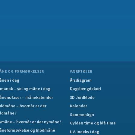
ÅNE OG FORMØRKELSER
VÆRKTØJER
ånen i dag
Årsdiagram
lmanak – sol og måne i dag
Dagslængdekort
ånens faser – månekalender
3D Jordklode
uldmåne – hvornår er der
Kalender
uldmåne?
Sammenlign
ymåne – hvornår er der nymåne?
Gylden time og blå time
åneformørkelse og blodmåne
UV-indeks i dag