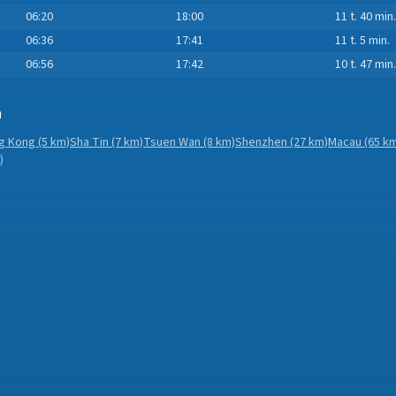
06:20
18:00
11 t. 40 min.
06:36
17:41
11 t. 5 min.
06:56
17:42
10 t. 47 min.
n
g Kong
(5 km)
Sha Tin
(7 km)
Tsuen Wan
(8 km)
Shenzhen
(27 km)
Macau
(65 k
)