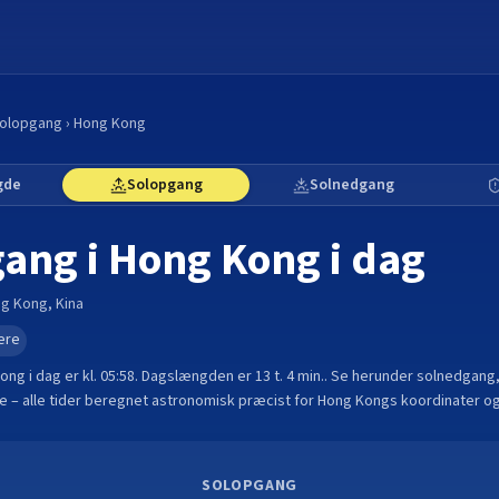
olopgang
›
Hong Kong
gde
Solopgang
Solnedgang
gang i
Hong Kong
i dag
g Kong
,
Kina
ere
Kong
i dag er kl.
05:58
. Dagslængden er
13 t. 4 min.
.
Se herunder solnedgang,
 – alle tider beregnet astronomisk præcist for
Hong Kong
s koordinater og
SOLOPGANG