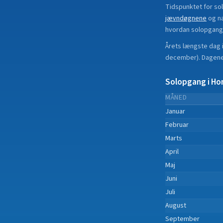
Tidspunktet for so
jævndøgnene
og n
hvordan solopgang
Årets længste dag 
december
).
Dagene 
Solopgang i
Ho
MÅNED
Januar
Februar
Marts
April
Maj
Juni
Juli
August
September