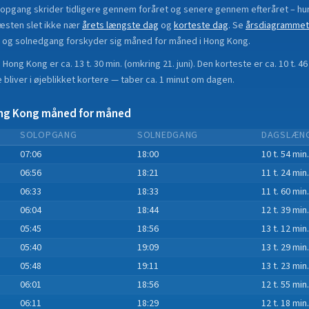
lopgang skrider tidligere gennem foråret og senere gennem efteråret
– hu
æsten slet ikke nær
årets længste dag
og
korteste dag
.
Se
årsdiagrammet
 og solnedgang forskyder sig måned for måned i
Hong Kong
.
i
Hong Kong
er ca.
13 t. 30 min.
(
omkring 21. juni
). Den korteste er ca.
10 t. 46
bliver i øjeblikket
kortere
—
taber
ca.
1
minut
om dagen.
ng Kong
måned for måned
SOLOPGANG
SOLNEDGANG
DAGSLÆN
07:06
18:00
10 t. 54 min.
06:56
18:21
11 t. 24 min.
06:33
18:33
11 t. 60 min.
06:04
18:44
12 t. 39 min.
05:45
18:56
13 t. 12 min.
05:40
19:09
13 t. 29 min.
05:48
19:11
13 t. 23 min.
06:01
18:56
12 t. 55 min.
06:11
18:29
12 t. 18 min.