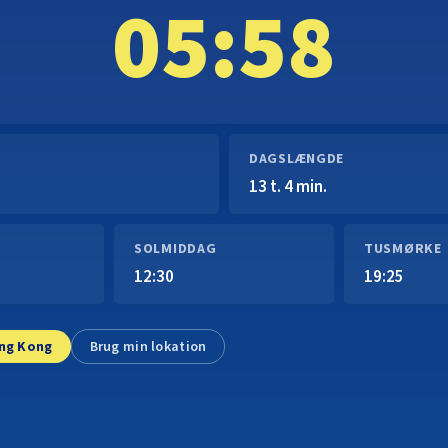
05:58
DAGSLÆNGDE
13 t. 4 min.
SOLMIDDAG
TUSMØRKE
12:30
19:25
ng Kong
Brug min lokation