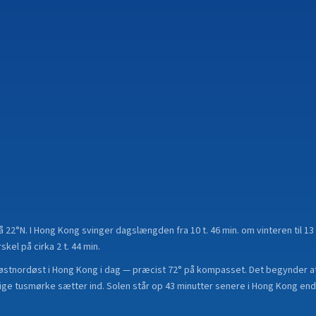
på
22°N
.
I Hong Kong svinger dagslængden fra 10 t. 46 min. om vinteren til 13 
el på cirka 2 t. 44 min.
østnordøst i Hong Kong i dag — præcist 72° på kompasset. Det begynder at
lige tusmørke sætter ind. Solen står op 43 minutter senere i Hong Kong end