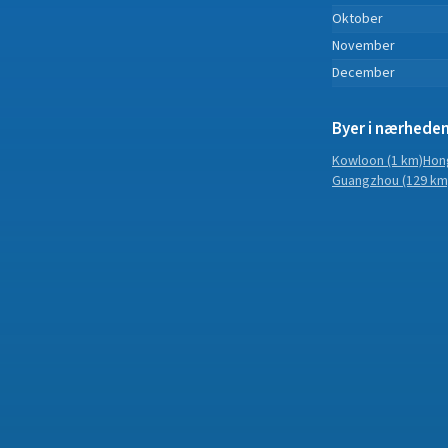
Oktober
November
December
Byer i nærhede
Kowloon
(1 km)
Hon
Guangzhou
(129 km