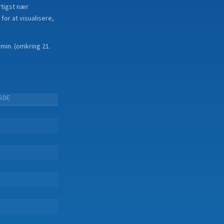
rtigst nær
for at visualisere,
 min.
(
omkring 21.
GDE