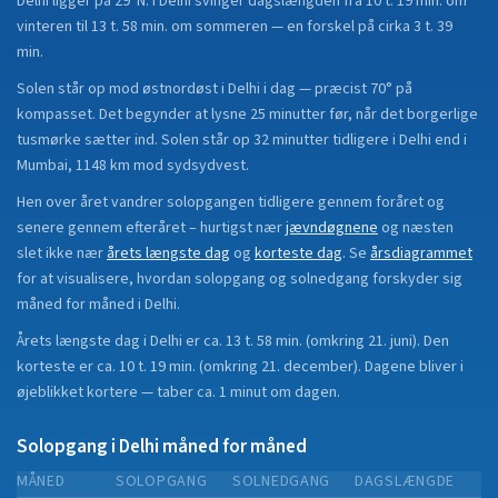
Delhi
ligger på
29°N
.
I Delhi svinger dagslængden fra 10 t. 19 min. om
vinteren til 13 t. 58 min. om sommeren — en forskel på cirka 3 t. 39
min.
Solen står op mod østnordøst i Delhi i dag — præcist 70° på
kompasset. Det begynder at lysne 25 minutter før, når det borgerlige
tusmørke sætter ind. Solen står op 32 minutter tidligere i Delhi end i
Mumbai, 1148 km mod sydsydvest.
Hen over året vandrer solopgangen tidligere gennem foråret og
senere gennem efteråret
– hurtigst nær
jævndøgnene
og næsten
slet ikke nær
årets længste dag
og
korteste dag
.
Se
årsdiagrammet
for at visualisere, hvordan solopgang og solnedgang forskyder sig
måned for måned i
Delhi
.
Årets længste dag i
Delhi
er ca.
13 t. 58 min.
(
omkring 21. juni
). Den
korteste er ca.
10 t. 19 min.
(
omkring 21. december
).
Dagene bliver i
øjeblikket
kortere
—
taber
ca.
1
minut
om dagen.
Solopgang i
Delhi
måned for måned
MÅNED
SOLOPGANG
SOLNEDGANG
DAGSLÆNGDE