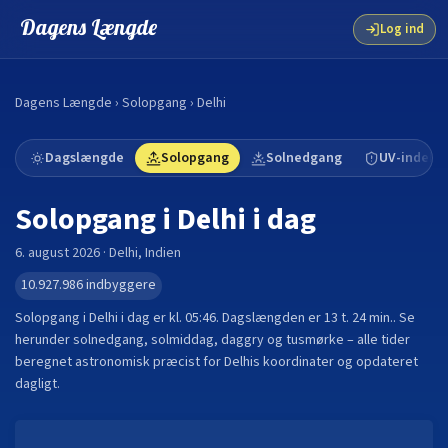
Dagens Længde
Log ind
Dagens Længde
›
Solopgang
›
Delhi
Dagslængde
Solopgang
Solnedgang
UV-indeks
Solopgang i
Delhi
i dag
6. august 2026
·
Delhi
,
Indien
10.927.986
indbyggere
Solopgang i
Delhi
i dag er kl.
05:46
. Dagslængden er
13 t. 24 min.
.
Se
herunder solnedgang, solmiddag, daggry og tusmørke – alle tider
beregnet astronomisk præcist for
Delhi
s koordinater og opdateret
dagligt.