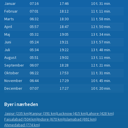
Januar
07:16
17:46
10 t. 31 min.
Februar
07:01
18:12
11 t. 11 min.
Marts
06:32
18:30
11 t. 58 min.
April
05:57
18:47
12 t. 50 min.
Maj
05:32
19:05
13 t. 34 min.
Juni
05:24
19:21
13 t. 57 min.
Juli
05:34
19:22
13 t. 48 min.
August
05:51
19:02
13 t. 11 min.
September
06:07
18:28
12 t. 21 min.
Oktober
06:22
17:53
11 t. 31 min.
November
06:44
17:29
10 t. 45 min.
December
07:07
17:27
10 t. 20 min.
Byer i nærheden
Jaipur
(235 km)
Kanpur
(391 km)
Lucknow
(415 km)
Lahore
(428 km)
Faisalabad
(504 km)
Indore
(670 km)
Islamabad
(692 km)
Ahmedabad
(774 km)