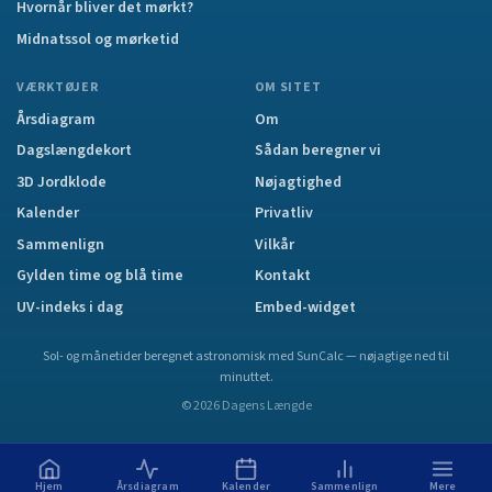
Hvornår bliver det mørkt?
Midnatssol og mørketid
VÆRKTØJER
OM SITET
Årsdiagram
Om
Dagslængdekort
Sådan beregner vi
3D Jordklode
Nøjagtighed
Kalender
Privatliv
Sammenlign
Vilkår
Gylden time og blå time
Kontakt
UV-indeks i dag
Embed-widget
Sol- og månetider beregnet astronomisk med SunCalc — nøjagtige ned til
minuttet.
©
2026
Dagens Længde
Hjem
Årsdiagram
Kalender
Sammenlign
Mere