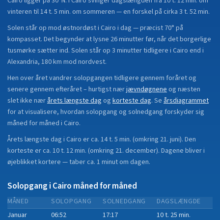
Cairo
ligger på
30°N
.
I Cairo svinger dagslængden fra 10 t. 12 min. om
vinteren til 14 t. 5 min. om sommeren — en forskel på cirka 3 t. 52 min.
Solen står op mod østnordøst i Cairo i dag — præcist 70° på
kompasset. Det begynder at lysne 26 minutter før, når det borgerlige
tusmørke sætter ind. Solen står op 3 minutter tidligere i Cairo end i
Alexandria, 180 km mod nordvest.
Hen over året vandrer solopgangen tidligere gennem foråret og
senere gennem efteråret
– hurtigst nær
jævndøgnene
og næsten
slet ikke nær
årets længste dag
og
korteste dag
.
Se
årsdiagrammet
for at visualisere, hvordan solopgang og solnedgang forskyder sig
måned for måned i
Cairo
.
Årets længste dag i
Cairo
er ca.
14 t. 5 min.
(
omkring 21. juni
). Den
korteste er ca.
10 t. 12 min.
(
omkring 21. december
).
Dagene bliver i
øjeblikket
kortere
—
taber
ca.
1
minut
om dagen.
Solopgang i
Cairo
måned for måned
MÅNED
SOLOPGANG
SOLNEDGANG
DAGSLÆNGDE
Januar
06:52
17:17
10 t. 25 min.