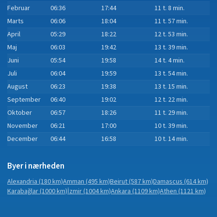
Februar
06:36
17:44
11 t. 8 min.
Marts
06:06
18:04
11 t. 57 min.
April
05:29
18:22
12 t. 53 min.
Maj
06:03
19:42
13 t. 39 min.
Juni
05:54
19:58
14 t. 4 min.
Juli
06:04
19:59
13 t. 54 min.
August
06:23
19:38
13 t. 15 min.
September
06:40
19:02
12 t. 22 min.
Oktober
06:57
18:26
11 t. 29 min.
November
06:21
17:00
10 t. 39 min.
December
06:44
16:58
10 t. 14 min.
Byer i nærheden
Alexandria
(180 km)
Amman
(495 km)
Beirut
(587 km)
Damascus
(614 km)
Karabağlar
(1000 km)
İzmir
(1004 km)
Ankara
(1109 km)
Athen
(1121 km)