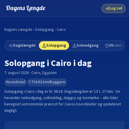
Dagens Længde
Log ind
Dagens Længde
›
Solopgang
›
Cairo
Dagslængde
Solopgang
Solnedgang
UV-indeks
Solopgang i
Cairo
i dag
7. august 2026
·
Cairo
,
Egypten
Hovedstad
7.734.614
indbyggere
Solopgang i
Cairo
i dag er kl.
06:18
. Dagslængden er
13 t. 27 min.
.
Se
herunder solnedgang, solmiddag, daggry og tusmørke – alle tider
beregnet astronomisk præcist for
Cairo
s koordinater og opdateret
dagligt.