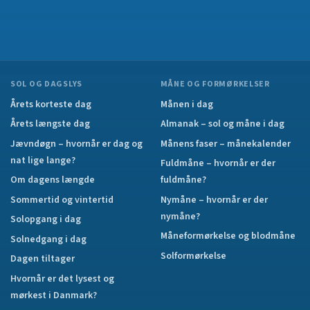
SOL OG DAGSLYS
MÅNE OG FORMØRKELSER
Årets korteste dag
Månen i dag
Årets længste dag
Almanak – sol og måne i dag
Jævndøgn – hvornår er dag og
Månens faser – månekalender
nat lige lange?
Fuldmåne – hvornår er der
Om dagens længde
fuldmåne?
Sommertid og vintertid
Nymåne – hvornår er der
nymåne?
Solopgang i dag
Måneformørkelse og blodmåne
Solnedgang i dag
Solformørkelse
Dagen tiltager
Hvornår er det lysest og
mørkest i Danmark?