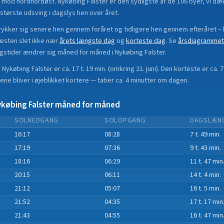
mod nordnordøst. Nykøbing Falster er den sydligste af de 106 byer, vi dæ
tørste udsving i dagslys hen over året.
ykker sig senere hen gennem foråret og tidligere hen gennem efteråret
– 
æsten slet ikke nær
årets længste dag
og
korteste dag
.
Se
årsdiagrammet
gstider ændrer sig måned for måned i
Nykøbing Falster
.
i
Nykøbing Falster
er ca.
17 t. 19 min.
(
omkring 21. juni
). Den korteste er ca.
7
ene bliver i øjeblikket
kortere
—
taber
ca.
4
minut
ter
om dagen.
købing Falster
måned for måned
SOLNEDGANG
SOLOPGANG
DAGSLÆN
16:17
08:28
7 t. 49 min.
17:19
07:36
9 t. 43 min.
18:16
06:29
11 t. 47 min
20:15
06:11
14 t. 4 min.
21:12
05:07
16 t. 5 min.
21:52
04:35
17 t. 17 min
21:43
04:55
16 t. 47 min