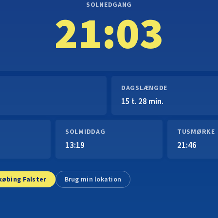
SOLNEDGANG
21:03
DAGSLÆNGDE
15 t. 28 min.
SOLMIDDAG
TUSMØRKE
13:19
21:46
købing Falster
Brug min lokation