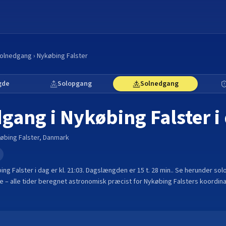
olnedgang
›
Nykøbing Falster
gde
Solopgang
Solnedgang
dgang i
Nykøbing Falster
i
øbing Falster
,
Danmark
e
ing Falster
i dag er kl.
21:03
. Dagslængden er
15 t. 28 min.
.
Se herunder sol
 – alle tider beregnet astronomisk præcist for
Nykøbing Falster
s koordin