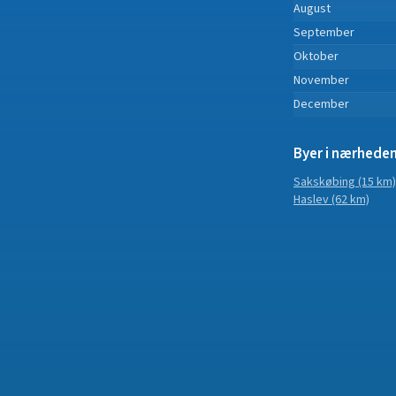
August
September
Oktober
November
December
Byer i nærhede
Sakskøbing
(15 km)
Haslev
(62 km)