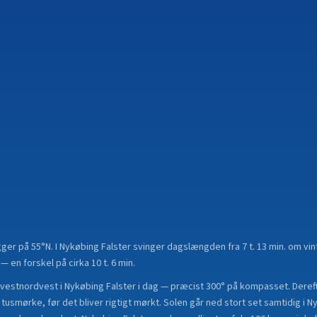
gger på
55°N
.
I Nykøbing Falster svinger dagslængden fra 7 t. 13 min. om vinte
en forskel på cirka 10 t. 6 min.
vestnordvest i Nykøbing Falster i dag — præcist 300° på kompasset. Dereft
 tusmørke, før det bliver rigtigt mørkt. Solen går ned stort set samtidig i N