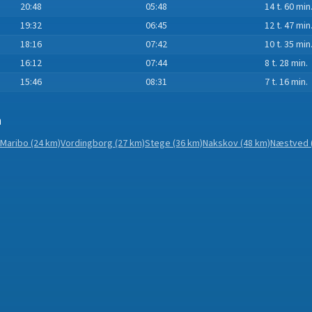
20:48
05:48
14 t. 60 min
19:32
06:45
12 t. 47 min
18:16
07:42
10 t. 35 min
16:12
07:44
8 t. 28 min.
15:46
08:31
7 t. 16 min.
n
Maribo
(24 km)
Vordingborg
(27 km)
Stege
(36 km)
Nakskov
(48 km)
Næstved