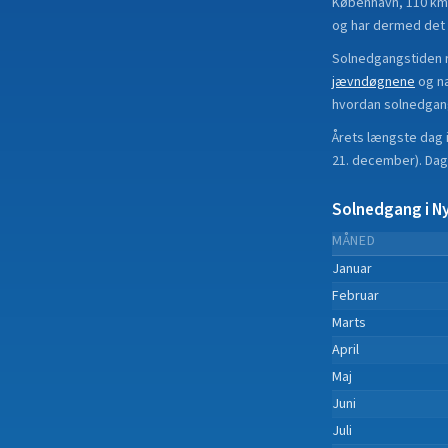
København, 110 km 
og har dermed det s
Solnedgangstiden r
jævndøgnene
og n
hvordan solnedgan
Årets længste dag 
21. december
).
Dag
Solnedgang i
Ny
MÅNED
Januar
Februar
Marts
April
Maj
Juni
Juli