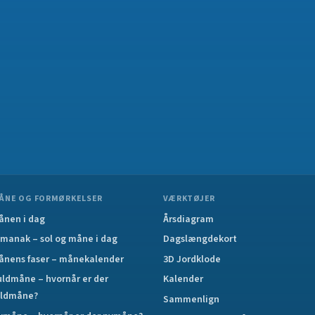
ÅNE OG FORMØRKELSER
VÆRKTØJER
ånen i dag
Årsdiagram
lmanak – sol og måne i dag
Dagslængdekort
ånens faser – månekalender
3D Jordklode
uldmåne – hvornår er der
Kalender
uldmåne?
Sammenlign