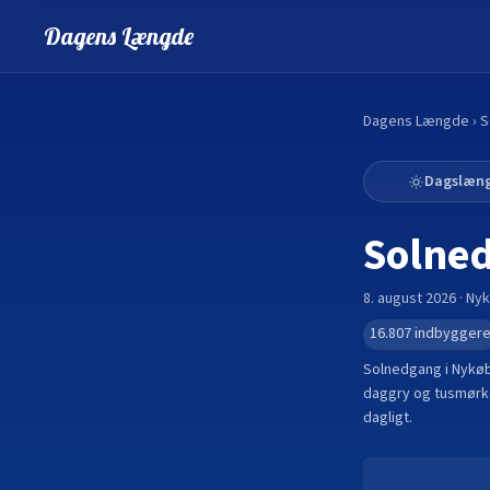
Dagens Længde
Dagens Længde
›
S
Dagslæn
Solne
8. august 2026
·
Nyk
16.807
indbygger
Solnedgang i
Nykøb
daggry og tusmørke
dagligt.