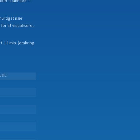
kker i Danmark —
hurtigst nær
for at visualisere,
 t. 13 min.
(
omkring
GDE
.
.
.