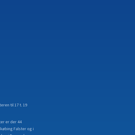
ren til 17 t. 19
er er der 44
ykøbing Falster og i