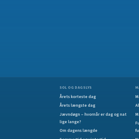
SOL OG DAGSLYS
M
Årets korteste dag
M
Årets længste dag
A
Jævndøgn – hvornår er dag og nat
M
lige lange?
F
Om dagens længde
f