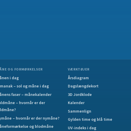
ÅNE OG FORMØRKELSER
VÆRKTØJER
ånen i dag
Årsdiagram
lmanak – sol og måne i dag
Dagslængdekort
ånens faser – månekalender
3D Jordklode
uldmåne – hvornår er der
Kalender
uldmåne?
Sammenlign
ymåne – hvornår er der nymåne?
Gylden time og blå time
åneformørkelse og blodmåne
UV-indeks i dag