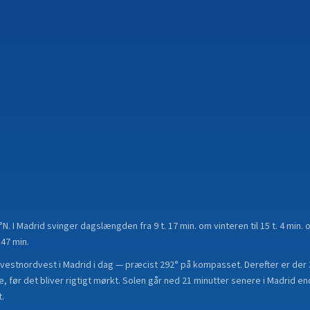
°N
.
I Madrid svinger dagslængden fra 9 t. 17 min. om vinteren til 15 t. 4 mi
 47 min.
vestnordvest i Madrid i dag — præcist 292° på kompasset. Derefter er der 
, før det bliver rigtigt mørkt. Solen går ned 21 minutter senere i Madrid en
.