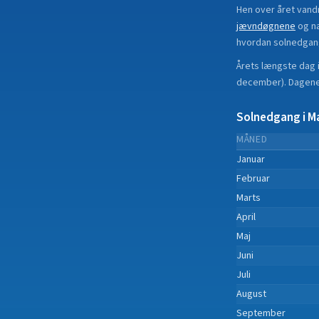
Hen over året vand
jævndøgnene
og n
hvordan solnedgan
Årets længste dag 
december
).
Dagene 
Solnedgang i
M
MÅNED
Januar
Februar
Marts
April
Maj
Juni
Juli
August
September