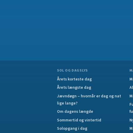
SOL OG DAGSLYS
M
Årets korteste dag
M
Årets længste dag
A
Jævndøgn – hvornår er dag og nat
M
lige lange?
F
Om dagens længde
f
Sommertid og vintertid
N
Solopgang i dag
M