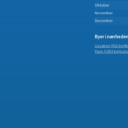
Oktober
November
December
Byer i nærhede
Lissabon
(502 km)
B
Paris
(1053 km)
Lon