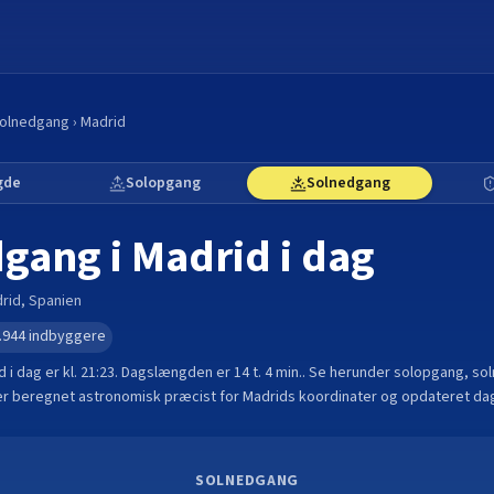
olnedgang
›
Madrid
gde
Solopgang
Solnedgang
dgang i
Madrid
i dag
rid
,
Spanien
.944
indbyggere
d
i dag er kl.
21:23
. Dagslængden er
14 t. 4 min.
.
Se herunder solopgang, so
der beregnet astronomisk præcist for
Madrid
s koordinater og opdateret dag
SOLNEDGANG