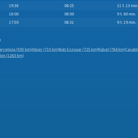
19:38
08:25
11 t. 13 min
18:00
08:00
9 t. 60 min.
17:50
08:31
9 t. 19 min.
n
arcelona
(505 km)
Algier
(715 km)
Bab Ezzouar
(725 km)
Rabat
(764 km)
Casabl
don
(1263 km)