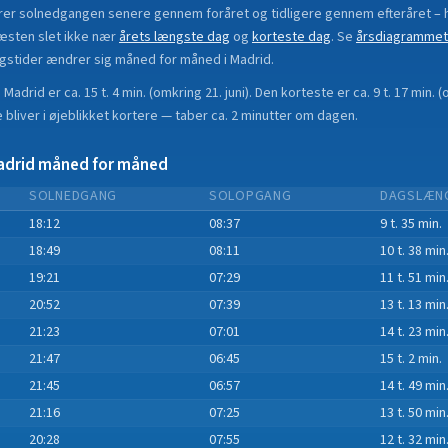
rer solnedgangen senere gennem foråret og tidligere gennem efteråret
– 
æsten slet ikke nær
årets længste dag
og
korteste dag
.
Se
årsdiagrammet
gstider ændrer sig måned for måned i
Madrid
.
i
Madrid
er ca.
15 t. 4 min.
(
omkring 21. juni
). Den korteste er ca.
9 t. 17 min.
(
bliver i øjeblikket
kortere
—
taber
ca.
2
minut
ter
om dagen.
adrid
måned for måned
SOLNEDGANG
SOLOPGANG
DAGSLÆN
18:12
08:37
9 t. 35 min.
18:49
08:11
10 t. 38 min
19:21
07:29
11 t. 51 min
20:52
07:39
13 t. 13 min
21:23
07:01
14 t. 23 min
21:47
06:45
15 t. 2 min.
21:45
06:57
14 t. 49 min
21:16
07:25
13 t. 50 min
20:28
07:55
12 t. 32 min