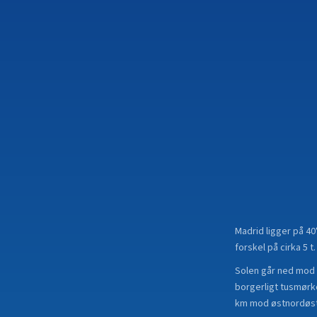
Madrid
ligger på
40
forskel på cirka 5 t.
Solen går ned mod 
borgerligt tusmørke
km mod østnordøst