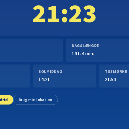
21:23
DAGSLÆNGDE
14 t. 4 min.
SOLMIDDAG
TUSMØRKE
14:21
21:53
drid
Brug min lokation