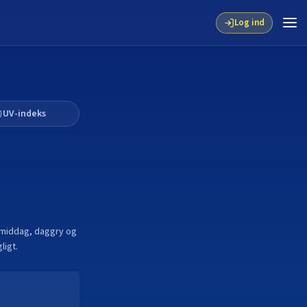
Log ind
UV-indeks
lmiddag, daggry og
ligt.