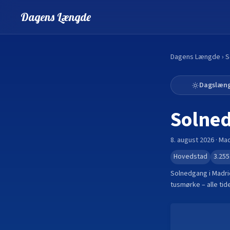
Dagens Længde
Dagens Længde
›
S
Dagslæn
Solne
8. august 2026
·
Mad
Hovedstad
3.255
Solnedgang i
Madri
tusmørke – alle ti