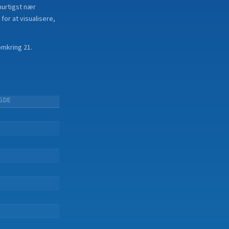
hurtigst nær
for at visualisere,
omkring 21.
GDE
.
.
.
.
.
.
.