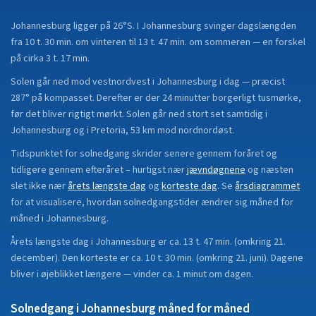
Johannesburg
ligger på
26°S
.
I Johannesburg svinger dagslængden
fra 10 t. 30 min. om vinteren til 13 t. 47 min. om sommeren — en forskel
på cirka 3 t. 17 min.
Solen går ned mod vestnordvest i Johannesburg i dag — præcist
287° på kompasset. Derefter er der 24 minutter borgerligt tusmørke,
før det bliver rigtigt mørkt. Solen går ned stort set samtidig i
Johannesburg og i Pretoria, 53 km mod nordnordøst.
Tidspunktet for solnedgang skrider senere gennem foråret og
tidligere gennem efteråret
– hurtigst nær
jævndøgnene
og næsten
slet ikke nær
årets længste dag
og
korteste dag
.
Se
årsdiagrammet
for at visualisere, hvordan solnedgangstider ændrer sig måned for
måned i
Johannesburg
.
Årets længste dag i
Johannesburg
er ca.
13 t. 47 min.
(
omkring 21.
december
). Den korteste er ca.
10 t. 30 min.
(
omkring 21. juni
).
Dagene
bliver i øjeblikket
længere
—
vinder
ca.
1
minut
om dagen.
Solnedgang i
Johannesburg
måned for måned