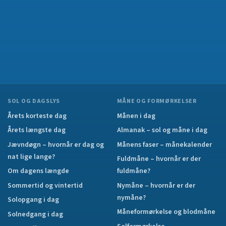
SOL OG DAGSLYS
MÅNE OG FORMØRKELSER
Årets korteste dag
Månen i dag
Årets længste dag
Almanak – sol og måne i dag
Jævndøgn – hvornår er dag og
Månens faser – månekalender
nat lige lange?
Fuldmåne – hvornår er der
Om dagens længde
fuldmåne?
Sommertid og vintertid
Nymåne – hvornår er der
nymåne?
Solopgang i dag
Måneformørkelse og blodmåne
Solnedgang i dag