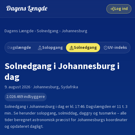
Dagens Længde
Log ind
Dagens Længde
›
Solnedgang
›
Johannesburg
Dagslængde
Solopgang
Solnedgang
UV-indeks
Solnedgang i
Johannesburg
i
dag
9. august 2026
·
Johannesburg
,
Sydafrika
2.026.469
indbyggere
Solnedgang i
Johannesburg
i dag er kl.
17:46
. Dagslængden er
11 t. 3
min.
.
Se herunder solopgang, solmiddag, daggry og tusmørke – alle
tider beregnet astronomisk præcist for
Johannesburg
s koordinater
og opdateret dagligt.