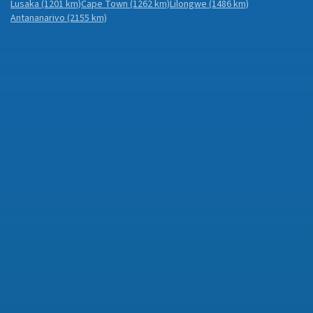
Lusaka
(1201 km)
Cape Town
(1262 km)
Lilongwe
(1486 km)
Antananarivo
(2155 km)