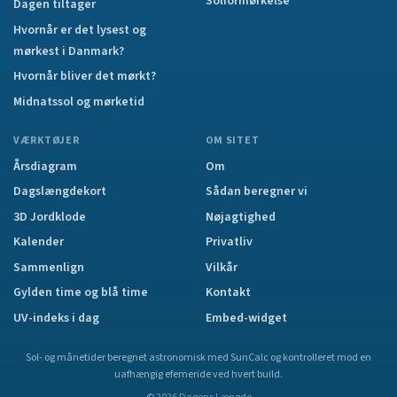
Solformørkelse
Dagen tiltager
Hvornår er det lysest og
mørkest i Danmark?
Hvornår bliver det mørkt?
Midnatssol og mørketid
VÆRKTØJER
OM SITET
Årsdiagram
Om
Dagslængdekort
Sådan beregner vi
3D Jordklode
Nøjagtighed
Kalender
Privatliv
Sammenlign
Vilkår
Gylden time og blå time
Kontakt
UV-indeks i dag
Embed-widget
Sol- og månetider beregnet astronomisk med SunCalc og kontrolleret mod en
uafhængig efemeride ved hvert build.