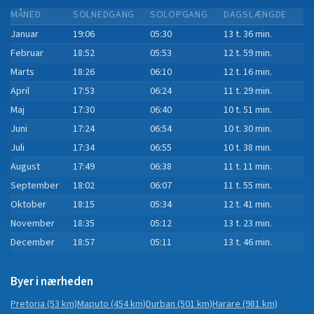
MÅNED
SOLNEDGANG
SOLOPGANG
DAGSLÆNGDE
Januar
19:06
05:30
13 t. 36 min.
Februar
18:52
05:53
12 t. 59 min.
Marts
18:26
06:10
12 t. 16 min.
April
17:53
06:24
11 t. 29 min.
Maj
17:30
06:40
10 t. 51 min.
Juni
17:24
06:54
10 t. 30 min.
Juli
17:34
06:55
10 t. 38 min.
August
17:49
06:38
11 t. 11 min.
September
18:02
06:07
11 t. 55 min.
Oktober
18:15
05:34
12 t. 41 min.
November
18:35
05:12
13 t. 23 min.
December
18:57
05:11
13 t. 46 min.
Byer i nærheden
Pretoria
(53 km)
Maputo
(454 km)
Durban
(501 km)
Harare
(981 km)