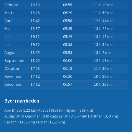
Februar
18:13
06:55
11 t. 19 min.
Marts
18:28
06:29
11 t. 59 min.
April
18:42
05:58
12 t. 44 min.
Maj
18:57
05:35
13 t. 22 min.
Juni
19:11
05:29
13 t. 42 min.
Juli
19:12
05:38
13 t. 34 min.
August
18:55
05:53
13 t. 2 min.
September
18:25
06:06
12 t. 19 min.
Oktober
17:53
06:18
11 t. 36 min.
November
17:32
06:36
10 t. 56 min.
December
17:32
06:57
10 t. 35 min.
Byer i nærheden
Abu Dhabi
(122 km)
Muscat
(363 km)
Riyadh
(868 km)
Al Başrah al Qadīmah
(940 km)
Basrah
(943 km)
Al Hārithah
(950 km)
Karachi
(1182 km)
Tehran
(1223 km)