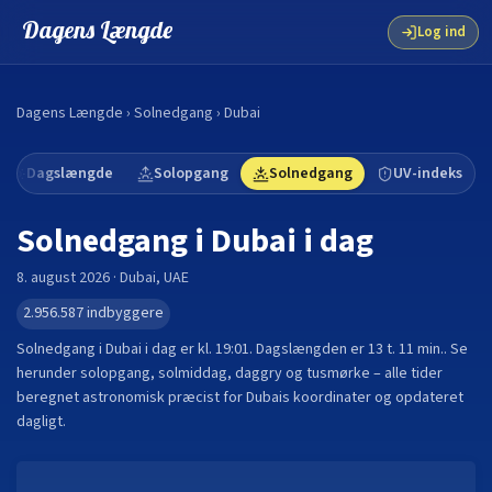
Dagens Længde
Log ind
Dagens Længde
›
Solnedgang
›
Dubai
Dagslængde
Solopgang
Solnedgang
UV-indeks
Solnedgang i
Dubai
i dag
8. august 2026
·
Dubai
,
UAE
2.956.587
indbyggere
Solnedgang i
Dubai
i dag er kl.
19:01
. Dagslængden er
13 t. 11 min.
.
Se
herunder solopgang, solmiddag, daggry og tusmørke – alle tider
beregnet astronomisk præcist for
Dubai
s koordinater og opdateret
dagligt.