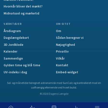
Hvornår bliver det mørkt?
Midnatssol og mørketid
VÆRKTØJER
OM SITET
Årsdiagram
Om
Dagslængdekort
Sådan beregner vi
3D Jordklode
Nøjagtighed
Kalender
Privatliv
Sammenlign
Vilkår
Gylden time og blå time
Kontakt
UV-indeks i dag
Embed-widget
Sol- og månetider beregnet astronomisk med SunCalc og kontrolleret mod en
uafhængig efemeride ved hvert build.
©
2026
Dagens Længde