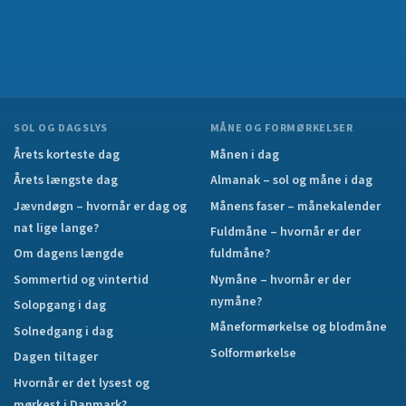
SOL OG DAGSLYS
MÅNE OG FORMØRKELSER
Årets korteste dag
Månen i dag
Årets længste dag
Almanak – sol og måne i dag
Jævndøgn – hvornår er dag og
Månens faser – månekalender
nat lige lange?
Fuldmåne – hvornår er der
Om dagens længde
fuldmåne?
Sommertid og vintertid
Nymåne – hvornår er der
nymåne?
Solopgang i dag
Måneformørkelse og blodmåne
Solnedgang i dag
Solformørkelse
Dagen tiltager
Hvornår er det lysest og
mørkest i Danmark?