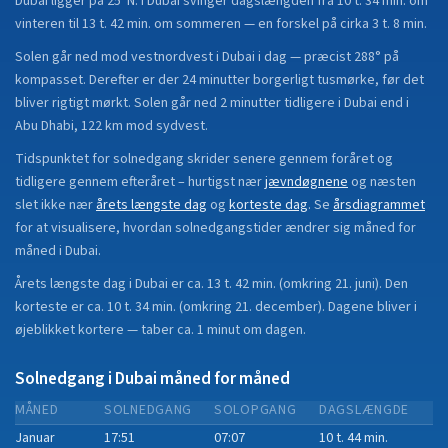
Dubai
ligger på
25°N
.
I Dubai svinger dagslængden fra 10 t. 34 min. om
vinteren til 13 t. 42 min. om sommeren — en forskel på cirka 3 t. 8 min.
Solen går ned mod vestnordvest i Dubai i dag — præcist 288° på
kompasset. Derefter er der 24 minutter borgerligt tusmørke, før det
bliver rigtigt mørkt. Solen går ned 2 minutter tidligere i Dubai end i
Abu Dhabi, 122 km mod sydvest.
Tidspunktet for solnedgang skrider senere gennem foråret og
tidligere gennem efteråret
– hurtigst nær
jævndøgnene
og næsten
slet ikke nær
årets længste dag
og
korteste dag
.
Se
årsdiagrammet
for at visualisere, hvordan solnedgangstider ændrer sig måned for
måned i
Dubai
.
Årets længste dag i
Dubai
er ca.
13 t. 42 min.
(
omkring 21. juni
). Den
korteste er ca.
10 t. 34 min.
(
omkring 21. december
).
Dagene bliver i
øjeblikket
kortere
—
taber
ca.
1
minut
om dagen.
Solnedgang i
Dubai
måned for måned
MÅNED
SOLNEDGANG
SOLOPGANG
DAGSLÆNGDE
Januar
17:51
07:07
10 t. 44 min.