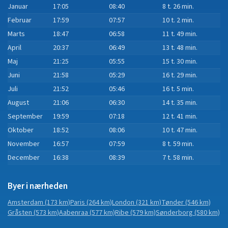
Januar
17:05
08:40
8 t. 26 min.
Februar
17:59
07:57
10 t. 2 min.
Marts
18:47
06:58
11 t. 49 min.
April
20:37
06:49
13 t. 48 min.
Maj
21:25
05:55
15 t. 30 min.
Juni
21:58
05:29
16 t. 29 min.
Juli
21:52
05:46
16 t. 5 min.
August
21:06
06:30
14 t. 35 min.
September
19:59
07:18
12 t. 41 min.
Oktober
18:52
08:06
10 t. 47 min.
November
16:57
07:59
8 t. 59 min.
December
16:38
08:39
7 t. 58 min.
Byer i nærheden
Amsterdam
(173 km)
Paris
(264 km)
London
(321 km)
Tønder
(546 km)
Gråsten
(573 km)
Aabenraa
(577 km)
Ribe
(579 km)
Sønderborg
(580 km)