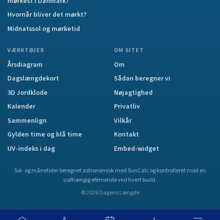
mørkest i Danmark?
Hvornår bliver det mørkt?
Midnatssol og mørketid
VÆRKTØJER
OM SITET
Årsdiagram
Om
Dagslængdekort
Sådan beregner vi
3D Jordklode
Nøjagtighed
Kalender
Privatliv
Sammenlign
Vilkår
Gylden time og blå time
Kontakt
UV-indeks i dag
Embed-widget
Sol- og månetider beregnet astronomisk med SunCalc og kontrolleret mod en
uafhængig efemeride ved hvert build.
©
2026
Dagens Længde