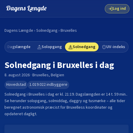
Dagens Længde
Log ind
Dagens Længde
›
Solnedgang
›
Bruxelles
Dagslængde
Solopgang
Solnedgang
UV-indeks
Solnedgang i
Bruxelles
i dag
8. august 2026
·
Bruxelles
,
Belgien
Hovedstad
1.019.022
indbyggere
Solnedgang i
Bruxelles
i dag er kl.
21:19
. Dagslængden er
14 t. 59 min.
.
Se herunder solopgang, solmiddag, daggry og tusmørke – alle tider
beregnet astronomisk præcist for
Bruxelles
s koordinater og
opdateret dagligt.