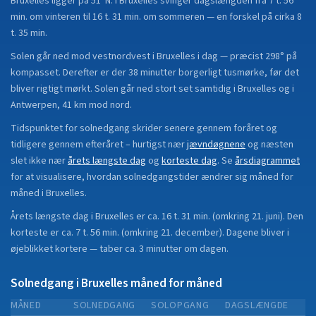
Bruxelles
ligger på
51°N
.
I Bruxelles svinger dagslængden fra 7 t. 56
min. om vinteren til 16 t. 31 min. om sommeren — en forskel på cirka 8
t. 35 min.
Solen går ned mod vestnordvest i Bruxelles i dag — præcist 298° på
kompasset. Derefter er der 38 minutter borgerligt tusmørke, før det
bliver rigtigt mørkt. Solen går ned stort set samtidig i Bruxelles og i
Antwerpen, 41 km mod nord.
Tidspunktet for solnedgang skrider senere gennem foråret og
tidligere gennem efteråret
– hurtigst nær
jævndøgnene
og næsten
slet ikke nær
årets længste dag
og
korteste dag
.
Se
årsdiagrammet
for at visualisere, hvordan solnedgangstider ændrer sig måned for
måned i
Bruxelles
.
Årets længste dag i
Bruxelles
er ca.
16 t. 31 min.
(
omkring 21. juni
). Den
korteste er ca.
7 t. 56 min.
(
omkring 21. december
).
Dagene bliver i
øjeblikket
kortere
—
taber
ca.
3
minut
ter
om dagen.
Solnedgang i
Bruxelles
måned for måned
MÅNED
SOLNEDGANG
SOLOPGANG
DAGSLÆNGDE