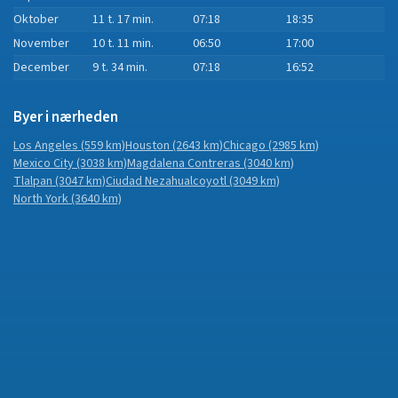
Oktober
11 t. 17 min.
07:18
18:35
November
10 t. 11 min.
06:50
17:00
December
9 t. 34 min.
07:18
16:52
Byer i nærheden
Los Angeles
(559 km)
Houston
(2643 km)
Chicago
(2985 km)
Mexico City
(3038 km)
Magdalena Contreras
(3040 km)
Tlalpan
(3047 km)
Ciudad Nezahualcoyotl
(3049 km)
North York
(3640 km)