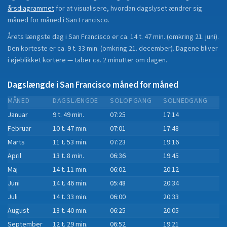
årsdiagrammet
for at visualisere, hvordan dagslyset ændrer sig
måned for måned i
San Francisco
.
Årets længste dag i
San Francisco
er ca.
14 t. 47 min.
(
omkring 21. juni
).
Den korteste er ca.
9 t. 33 min.
(
omkring 21. december
).
Dagene bliver
i øjeblikket
kortere
—
taber
ca.
2
minut
ter
om dagen.
Dagslængde i
San Francisco
måned for måned
MÅNED
DAGSLÆNGDE
SOLOPGANG
SOLNEDGANG
Januar
9 t. 49 min.
07:25
17:14
Februar
10 t. 47 min.
07:01
17:48
Marts
11 t. 53 min.
07:23
19:16
April
13 t. 8 min.
06:36
19:45
Maj
14 t. 11 min.
06:02
20:12
Juni
14 t. 46 min.
05:48
20:34
Juli
14 t. 33 min.
06:00
20:33
August
13 t. 40 min.
06:25
20:05
September
12 t. 29 min.
06:52
19:21