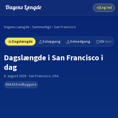
Dagens Længde
Log ind
Dagens Længde
›
Sammenlign
›
San Francisco
Dagslængde
Solopgang
Solnedgang
UV-indeks
Dagslængde i
San Francisco
i
dag
8. august 2026
·
San Francisco
,
USA
864.816
indbyggere