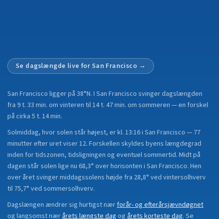
Se dagslængde live for
San Francisco
→
San Francisco
ligger på
38°N
.
I San Francisco svinger dagslængden
fra 9 t. 33 min. om vinteren til 14 t. 47 min. om sommeren — en forskel
på cirka 5 t. 14 min.
Solmiddag, hvor solen står højest, er kl. 13:16 i San Francisco — 77
minutter efter uret viser 12. Forskellen skyldes byens længdegrad
inden for tidszonen, tidsligningen og eventuel sommertid. Midt på
dagen står solen lige nu 68,3° over horisonten i San Francisco. Hen
over året svinger middagssolens højde fra 28,8° ved vintersolhverv
til 75,7° ved sommersolhverv.
Dagslængen ændrer sig hurtigst nær
forår- og efterårsjævndøgnet
og langsomst nær
årets længste dag
og
årets korteste dag
.
Se