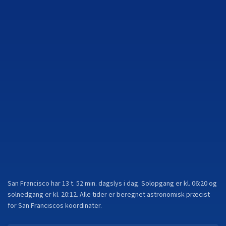
San Francisco
har
13 t. 52 min.
dagslys i dag. Solopgang er kl.
06:20
og
solnedgang er kl.
20:12
. Alle tider er beregnet astronomisk præcist
for
San Francisco
s koordinater.