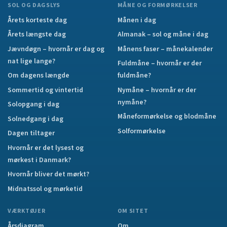
SOL OG DAGSLYS
MÅNE OG FORMØRKELSER
Årets korteste dag
Månen i dag
Årets længste dag
Almanak – sol og måne i dag
Jævndøgn – hvornår er dag og
Månens faser – månekalender
nat lige lange?
Fuldmåne – hvornår er der
Om dagens længde
fuldmåne?
Sommertid og vintertid
Nymåne – hvornår er der
nymåne?
Solopgang i dag
Måneformørkelse og blodmåne
Solnedgang i dag
Solformørkelse
Dagen tiltager
Hvornår er det lysest og
mørkest i Danmark?
Hvornår bliver det mørkt?
Midnatssol og mørketid
VÆRKTØJER
OM SITET
Årsdiagram
Om