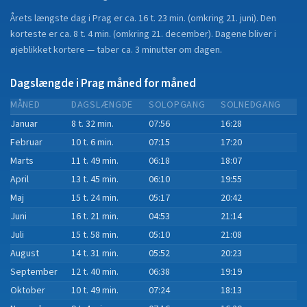
Årets længste dag i
Prag
er ca.
16 t. 23 min.
(
omkring 21. juni
). Den
korteste er ca.
8 t. 4 min.
(
omkring 21. december
).
Dagene bliver i
øjeblikket
kortere
—
taber
ca.
3
minut
ter
om dagen.
Dagslængde i
Prag
måned for måned
MÅNED
DAGSLÆNGDE
SOLOPGANG
SOLNEDGANG
Januar
8 t. 32 min.
07:56
16:28
Februar
10 t. 6 min.
07:15
17:20
Marts
11 t. 49 min.
06:18
18:07
April
13 t. 45 min.
06:10
19:55
Maj
15 t. 24 min.
05:17
20:42
Juni
16 t. 21 min.
04:53
21:14
Juli
15 t. 58 min.
05:10
21:08
August
14 t. 31 min.
05:52
20:23
September
12 t. 40 min.
06:38
19:19
Oktober
10 t. 49 min.
07:24
18:13