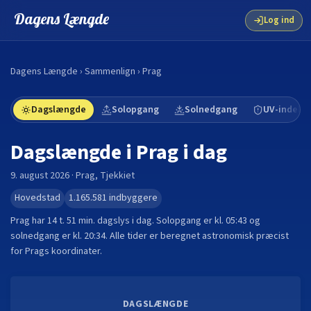
Dagens Længde
Log ind
Dagens Længde
›
Sammenlign
›
Prag
Dagslængde
Solopgang
Solnedgang
UV-indeks
Dagslængde i
Prag
i dag
9. august 2026
·
Prag
,
Tjekkiet
Hovedstad
1.165.581
indbyggere
Prag
har
14 t. 51 min.
dagslys i dag. Solopgang er kl.
05:43
og
solnedgang er kl.
20:34
. Alle tider er beregnet astronomisk præcist
for
Prag
s koordinater.
DAGSLÆNGDE