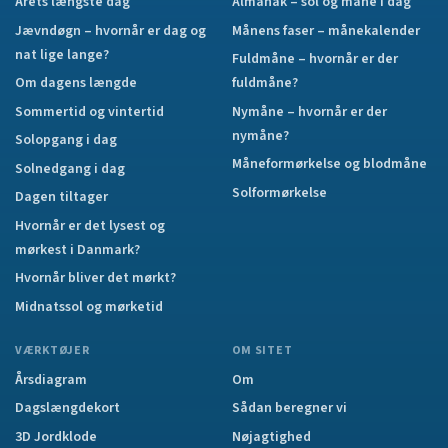
Årets længste dag
Almanak – sol og måne i dag
Jævndøgn – hvornår er dag og
Månens faser – månekalender
nat lige lange?
Fuldmåne – hvornår er der
Om dagens længde
fuldmåne?
Sommertid og vintertid
Nymåne – hvornår er der
nymåne?
Solopgang i dag
Måneformørkelse og blodmåne
Solnedgang i dag
Solformørkelse
Dagen tiltager
Hvornår er det lysest og
mørkest i Danmark?
Hvornår bliver det mørkt?
Midnatssol og mørketid
VÆRKTØJER
OM SITET
Årsdiagram
Om
Dagslængdekort
Sådan beregner vi
3D Jordklode
Nøjagtighed