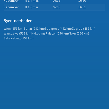
November
9 t. 4 min.
07:16
16:20
December
8 t. 6 min.
07:55
16:01
Byer i nærheden
Wien
(251 km)
Berlin
(281 km)
Budapest
(442 km)
Zagreb
(487 km)
Warszawa
(517 km)
Nykøbing Falster
(550 km)
Nexø
(556 km)
Sakskøbing
(558 km)