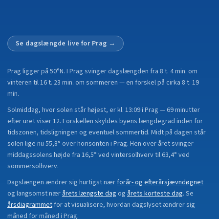
Se dagslængde live for
Prag
→
Prag
ligger på
50°N
.
I Prag svinger dagslængden fra 8 t. 4 min. om
vinteren til 16 t. 23 min. om sommeren — en forskel på cirka 8 t. 19
min.
Solmiddag, hvor solen står højest, er kl. 13:09 i Prag — 69 minutter
efter uret viser 12. Forskellen skyldes byens længdegrad inden for
tidszonen, tidsligningen og eventuel sommertid. Midt på dagen står
solen lige nu 55,8° over horisonten i Prag. Hen over året svinger
middagssolens højde fra 16,5° ved vintersolhverv til 63,4° ved
sommersolhverv.
Dagslængen ændrer sig hurtigst nær
forår- og efterårsjævndøgnet
og langsomst nær
årets længste dag
og
årets korteste dag
.
Se
årsdiagrammet
for at visualisere, hvordan dagslyset ændrer sig
måned for måned i
Prag
.