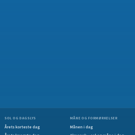
SOL OG DAGSLYS
MÅNE OG FORMØRKELSER
Årets korteste dag
Månen i dag