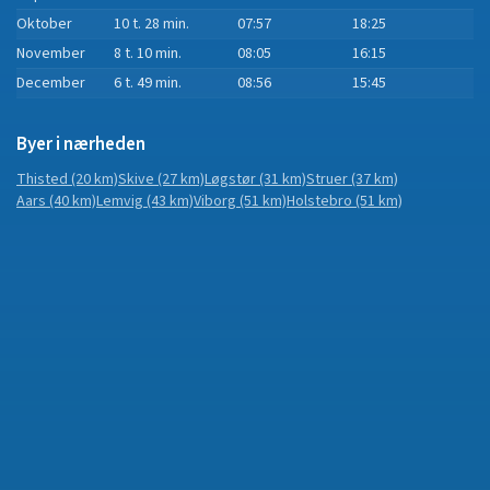
Oktober
10 t. 28 min.
07:57
18:25
November
8 t. 10 min.
08:05
16:15
December
6 t. 49 min.
08:56
15:45
Byer i nærheden
Thisted
(20 km)
Skive
(27 km)
Løgstør
(31 km)
Struer
(37 km)
Aars
(40 km)
Lemvig
(43 km)
Viborg
(51 km)
Holstebro
(51 km)