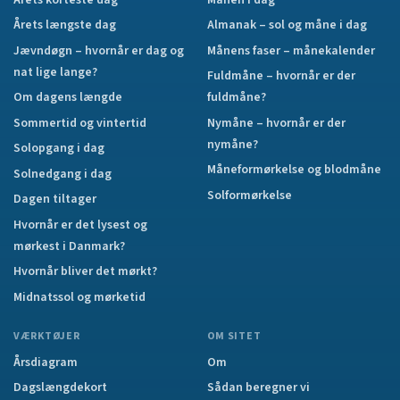
Årets længste dag
Almanak – sol og måne i dag
Jævndøgn – hvornår er dag og
Månens faser – månekalender
nat lige lange?
Fuldmåne – hvornår er der
Om dagens længde
fuldmåne?
Sommertid og vintertid
Nymåne – hvornår er der
nymåne?
Solopgang i dag
Måneformørkelse og blodmåne
Solnedgang i dag
Solformørkelse
Dagen tiltager
Hvornår er det lysest og
mørkest i Danmark?
Hvornår bliver det mørkt?
Midnatssol og mørketid
VÆRKTØJER
OM SITET
Årsdiagram
Om
Dagslængdekort
Sådan beregner vi