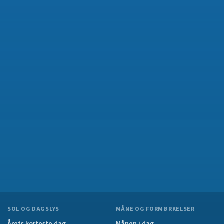
SOL OG DAGSLYS
MÅNE OG FORMØRKELSER
Årets korteste dag
Månen i dag