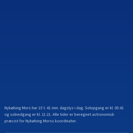
Nykøbing Mors
har
15 t. 41 min.
dagslys i dag. Solopgang er kl.
05:41
og solnedgang er kl.
21:21
. Alle tider er beregnet astronomisk
præcist for
Nykøbing Mors
s koordinater.