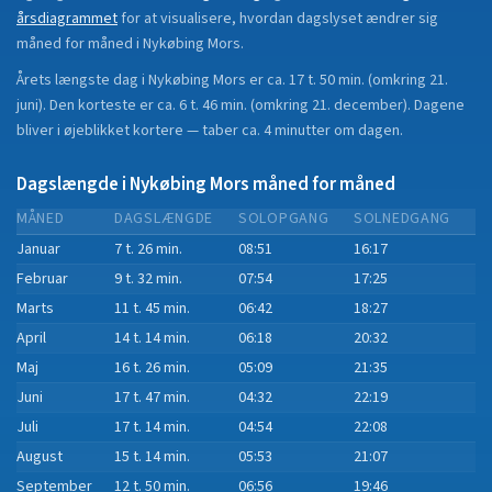
årsdiagrammet
for at visualisere, hvordan dagslyset ændrer sig
måned for måned i
Nykøbing Mors
.
Årets længste dag i
Nykøbing Mors
er ca.
17 t. 50 min.
(
omkring 21.
juni
). Den korteste er ca.
6 t. 46 min.
(
omkring 21. december
).
Dagene
bliver i øjeblikket
kortere
—
taber
ca.
4
minut
ter
om dagen.
Dagslængde i
Nykøbing Mors
måned for måned
MÅNED
DAGSLÆNGDE
SOLOPGANG
SOLNEDGANG
Januar
7 t. 26 min.
08:51
16:17
Februar
9 t. 32 min.
07:54
17:25
Marts
11 t. 45 min.
06:42
18:27
April
14 t. 14 min.
06:18
20:32
Maj
16 t. 26 min.
05:09
21:35
Juni
17 t. 47 min.
04:32
22:19
Juli
17 t. 14 min.
04:54
22:08
August
15 t. 14 min.
05:53
21:07
September
12 t. 50 min.
06:56
19:46