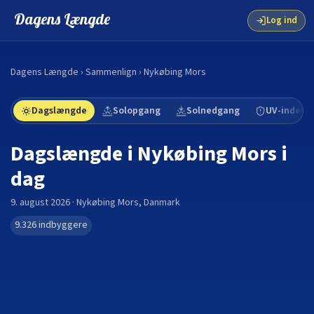
Dagens Længde
Log ind
Dagens Længde
›
Sammenlign
›
Nykøbing Mors
Dagslængde
Solopgang
Solnedgang
UV-indeks
Dagslængde i
Nykøbing Mors
i
dag
9. august 2026
·
Nykøbing Mors
,
Danmark
9.326
indbyggere