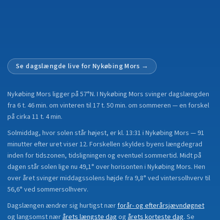
Se dagslængde live for
Nykøbing Mors
→
Nykøbing Mors
ligger på
57°N
.
I Nykøbing Mors svinger dagslængden
fra 6 t. 46 min. om vinteren til 17 t. 50 min. om sommeren — en forskel
på cirka 11 t. 4 min.
Solmiddag, hvor solen står højest, er kl. 13:31 i Nykøbing Mors — 91
minutter efter uret viser 12. Forskellen skyldes byens længdegrad
inden for tidszonen, tidsligningen og eventuel sommertid. Midt på
dagen står solen lige nu 49,1° over horisonten i Nykøbing Mors. Hen
over året svinger middagssolens højde fra 9,8° ved vintersolhverv til
56,6° ved sommersolhverv.
Dagslængen ændrer sig hurtigst nær
forår- og efterårsjævndøgnet
og langsomst nær
årets længste dag
og
årets korteste dag
.
Se