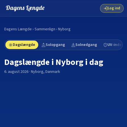
Dagens Længde
Log ind
Dagens Længde
›
Sammenlign
›
Nyborg
Dagslængde
Solopgang
Solnedgang
UV-indeks
Dagslængde i
Nyborg
i dag
6. august 2026
·
Nyborg
,
Danmark