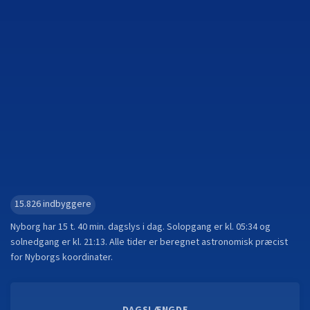
15.826
indbyggere
Nyborg
har
15 t. 40 min.
dagslys i dag. Solopgang er kl.
05:34
og
solnedgang er kl.
21:13
. Alle tider er beregnet astronomisk præcist
for
Nyborg
s koordinater.