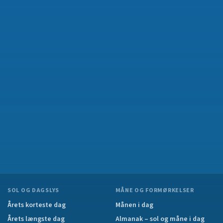
SOL OG DAGSLYS
MÅNE OG FORMØRKELSER
Årets korteste dag
Månen i dag
Årets længste dag
Almanak – sol og måne i dag