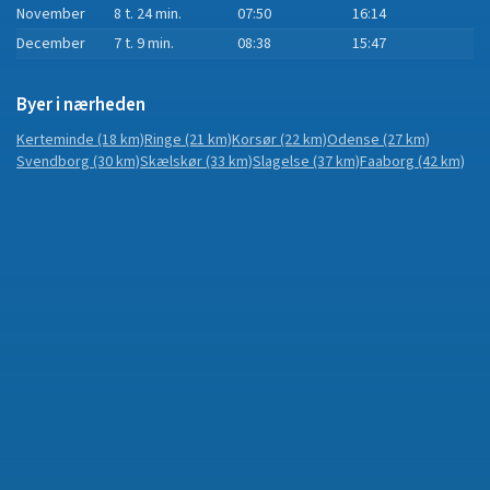
November
8 t. 24 min.
07:50
16:14
December
7 t. 9 min.
08:38
15:47
Byer i nærheden
Kerteminde
(18 km)
Ringe
(21 km)
Korsør
(22 km)
Odense
(27 km)
Svendborg
(30 km)
Skælskør
(33 km)
Slagelse
(37 km)
Faaborg
(42 km)