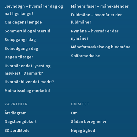
Jævndøgn – hvornår er dag og
Månens faser – månekalender
nat lige lange?
Fuldmåne – hvornår er der
Om dagens længde
fuldmåne?
Sommertid og vintertid
Nymåne – hvornår er der
nymåne?
Solopgang i dag
Måneformørkelse og blodmåne
Solnedgang i dag
Solformørkelse
Dagen tiltager
Hvornår er det lysest og
mørkest i Danmark?
Hvornår bliver det mørkt?
Midnatssol og mørketid
VÆRKTØJER
OM SITET
Årsdiagram
Om
Dagslængdekort
Sådan beregner vi
3D Jordklode
Nøjagtighed