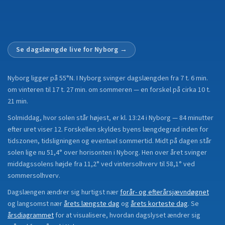
Se dagslængde live for
Nyborg
→
Nyborg
ligger på
55°N
.
I Nyborg svinger dagslængden fra 7 t. 6 min.
om vinteren til 17 t. 27 min. om sommeren — en forskel på cirka 10 t.
21 min.
Solmiddag, hvor solen står højest, er kl. 13:24 i Nyborg — 84 minutter
efter uret viser 12. Forskellen skyldes byens længdegrad inden for
tidszonen, tidsligningen og eventuel sommertid. Midt på dagen står
solen lige nu 51,4° over horisonten i Nyborg. Hen over året svinger
middagssolens højde fra 11,2° ved vintersolhverv til 58,1° ved
sommersolhverv.
Dagslængen ændrer sig hurtigst nær
forår- og efterårsjævndøgnet
og langsomst nær
årets længste dag
og
årets korteste dag
.
Se
årsdiagrammet
for at visualisere, hvordan dagslyset ændrer sig