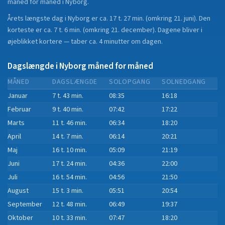
måned for måned i
Nyborg
.
Årets længste dag i
Nyborg
er ca.
17 t. 27 min.
(
omkring 21. juni
). Den
korteste er ca.
7 t. 6 min.
(
omkring 21. december
).
Dagene bliver i
øjeblikket
kortere
—
taber
ca.
4
minut
ter
om dagen.
Dagslængde i
Nyborg
måned for måned
MÅNED
DAGSLÆNGDE
SOLOPGANG
SOLNEDGANG
Januar
7 t. 43 min.
08:35
16:18
Februar
9 t. 40 min.
07:42
17:22
Marts
11 t. 46 min.
06:34
18:20
April
14 t. 7 min.
06:14
20:21
Maj
16 t. 10 min.
05:09
21:19
Juni
17 t. 24 min.
04:36
22:00
Juli
16 t. 54 min.
04:56
21:50
August
15 t. 3 min.
05:51
20:54
September
12 t. 48 min.
06:49
19:37
Oktober
10 t. 33 min.
07:47
18:20